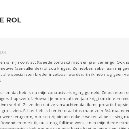
E ROL
ld & Recht
Reizen
Seks
Gezondheid
Coronavirus
Overig
COVID-19
0:34
Kinderen
Digi
Eten
Mode &
Zwanger
Psyche
Beauty
 is mijn contract (tweede contract) met een jaar verlengd. Ook i
Viva zoekt
Aangeboden
Gevraagd
Horen
Doen
Zien
n nieuwe (aanvullende) rol zou krijgen. Ze hebben zeker aan mij gevr
 alle specialisten breder inzetbaar worden. En ik heb nog geen vas
d.
r en dat heb ik na mijn contractverlenging gemeld. Ze beseften ook
gerschapsverlof. Hoewel je normaal een jaar krijgt om in een nieu
is ivm verlof. Ze zeiden dat ze verwachten dat ik me proactief opste
l groei zien. Echter heb ik hier in totaal dus maar zo'n 3/4 maan
k weer terugkom, moeten zij binnen enkele weken al beslissing mak
Bovendien merk ik, nu ik nog fulltime werk, en in mijn derde trimes
sencapaciteit heb om me van mijn beste kant te laten zien. Mijn 