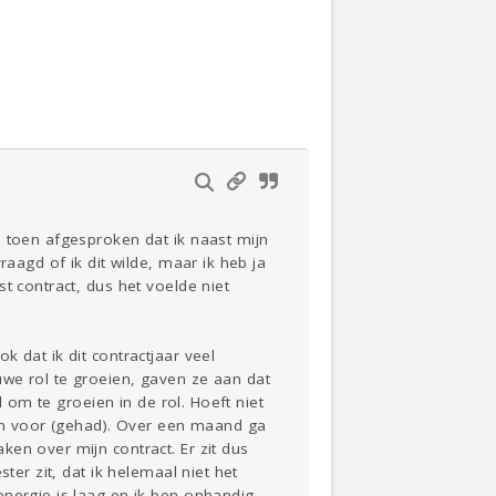
Actueel
Oekraïne
Thuis
Klussen
s toen afgesproken dat ik naast mijn
Lezen
aagd of ik dit wilde, maar ik heb ja
t contract, dus het voelde niet
 dat ik dit contractjaar veel
we rol te groeien, gaven ze aan dat
l om te groeien in de rol. Hoeft niet
den voor (gehad). Over een maand ga
en over mijn contract. Er zit dus
ter zit, dat ik helemaal niet het
energie is laag en ik ben onhandig