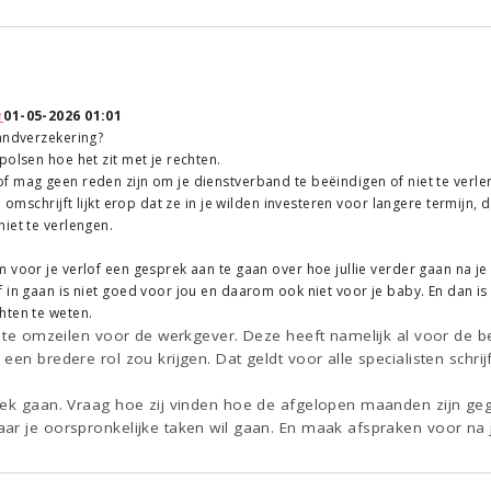
↑
01-05-2026 01:01
tandverzekering?
polsen hoe het zit met je rechten.
 mag geen reden zijn om je dienstverband te beëindigen of niet te verleng
je omschrijft lijkt erop dat ze in je wilden investeren voor langere termij
iet te verlengen.
 voor je verlof een gesprek aan te gaan over hoe jullie verder gaan na je
in gaan is niet goed voor jou en daarom ook niet voor je baby. En dan is h
hten te weten.
jk te omzeilen voor de werkgever. Deze heeft namelijk al voor d
en bredere rol zou krijgen. Dat geldt voor alle specialisten schrijf
rek gaan. Vraag hoe zij vinden hoe de afgelopen maanden zijn geg
ar je oorspronkelijke taken wil gaan. En maak afspraken voor na j