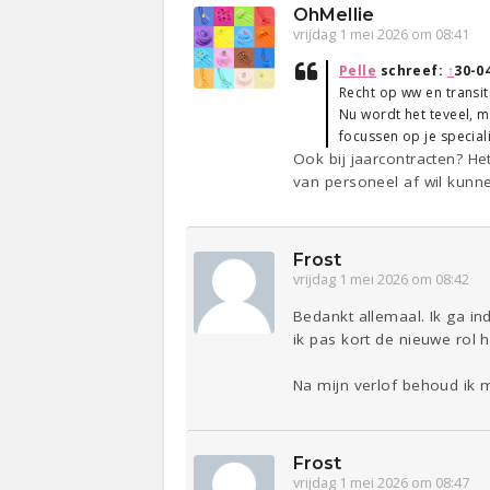
OhMellie
vrijdag 1 mei 2026 om 08:41
Pelle
schreef:
↑
30-0
Recht op ww en transit
Nu wordt het teveel, m
focussen op je speciali
Ook bij jaarcontracten? He
van personeel af wil kunn
Frost
vrijdag 1 mei 2026 om 08:42
Bedankt allemaal. Ik ga i
ik pas kort de nieuwe rol 
Na mijn verlof behoud ik m
Frost
vrijdag 1 mei 2026 om 08:47