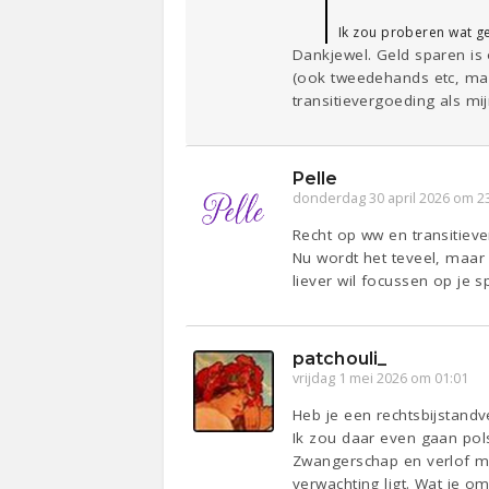
Ik zou proberen wat gel
Dankjewel. Geld sparen is
(ook tweedehands etc, maar 
transitievergoeding als mi
Pelle
donderdag 30 april 2026 om 2
Recht op ww en transitieve
Nu wordt het teveel, maar 
liever wil focussen op je s
patchouli_
vrijdag 1 mei 2026 om 01:01
Heb je een rechtsbijstandv
Ik zou daar even gaan pols
Zwangerschap en verlof mag
verwachting ligt. Wat je o