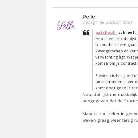
Pelle
vrijdag 1 mei 2026 om 07:51
patchouli_
schreef:
Heb je een rechtsbijs
Ik zou daar even gaan 
Zwangerschap en verlof
verwachting ligt. Wat 
komen om je contract n
Sowieso is het goed om
onzekerheden je verlof 
komt door goed je rec
Nou, dat lijkt me makkeli
aangegeven dat de functie e
Maar ik zou zeker in gesp
weken graag weer terug na