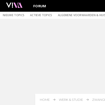
FORUM
NIEUWE TOPICS
ACTIEVE TOPICS
ALGEMENE VOORWAARDEN & HUI
HOME
WERK & STUDIE
ZWANGE