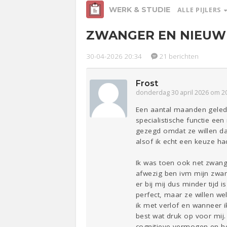
WERK & STUDIE
ALLE PIJLERS
ZWANGER EN NIEUW
Relaties
Ge
30-04-2026 20:34
21 berichten
Werk &
Studie
Frost
donderdag 30 april 2026 om 2
Entertainment
Lijf & Lijn
Een aantal maanden geleden
Sport
Contact
specialistische functie ee
gezegd omdat ze willen dat
alsof ik echt een keuze ha
Ik was toen ook net zwange
afwezig ben ivm mijn zwan
er bij mij dus minder tijd 
perfect, maar ze willen we
ik met verlof en wanneer i
best wat druk op voor mij. 
cognitieve vermogen en her