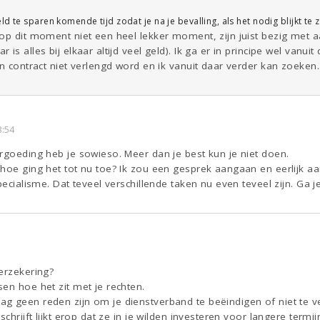
d te sparen komende tijd zodat je na je bevalling, als het nodig blijkt te
 op dit moment niet een heel lekker moment, zijn juist bezig met 
is alles bij elkaar altijd veel geld). Ik ga er in principe wel vanui
jn contract niet verlengd word en ik vanuit daar verder kan zoeken.
3:54
rgoeding heb je sowieso. Meer dan je best kun je niet doen.
hoe ging het tot nu toe? Ik zou een gesprek aangaan en eerlijk a
pecialisme. Dat teveel verschillende taken nu even teveel zijn. Ga 
erzekering?
en hoe het zit met je rechten.
 geen reden zijn om je dienstverband te beëindigen of niet te ver
mschrijft lijkt erop dat ze in je wilden investeren voor langere te