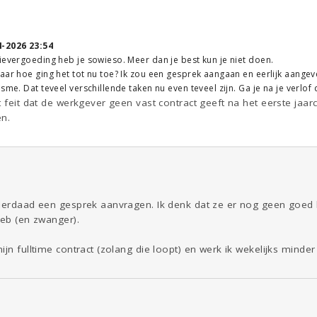
4-2026 23:54
ievergoeding heb je sowieso. Meer dan je best kun je niet doen.
aar hoe ging het tot nu toe? Ik zou een gesprek aangaan en eerlijk aangeve
sme. Dat teveel verschillende taken nu even teveel zijn. Ga je na je verlo
t feit dat de werkgever geen vast contract geeft na het eerste jaarc
en.
nderdaad een gesprek aanvragen. Ik denk dat ze er nog geen goe
heb (en zwanger).
ijn fulltime contract (zolang die loopt) en werk ik wekelijks minde