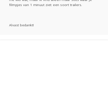
filmpjes van 1 minuut ziet: een soort trailers.
Gevraagd
Horen
Doen
Zien
Alvast bedankt!
Lezen