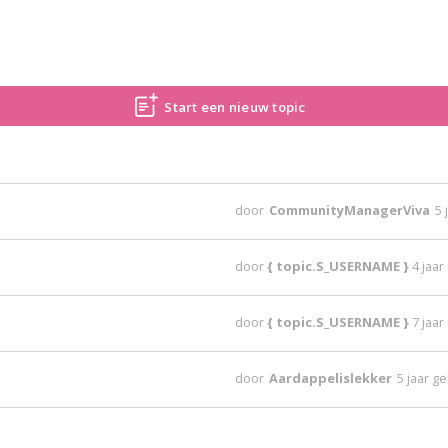
Start een nieuw topic
door
CommunityManagerViva
5 
door
{ topic.S_USERNAME }
4 jaa
door
{ topic.S_USERNAME }
7 jaa
door
Aardappelislekker
5 jaar g