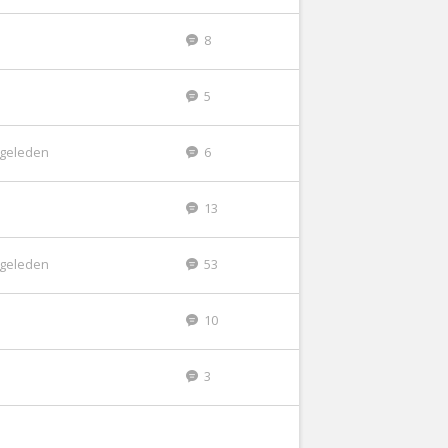
8
5
r geleden
6
13
r geleden
53
10
3