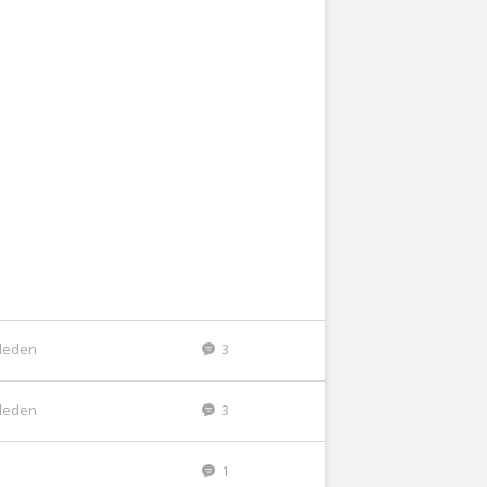
eleden
3
eleden
3
1