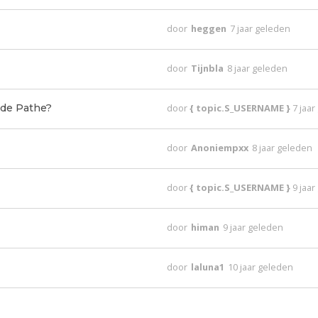
door
heggen
7 jaar geleden
door
Tijnbla
8 jaar geleden
 de Pathe?
door
{ topic.S_USERNAME }
7 jaa
door
Anoniempxx
8 jaar geleden
door
{ topic.S_USERNAME }
9 jaa
door
himan
9 jaar geleden
door
laluna1
10 jaar geleden