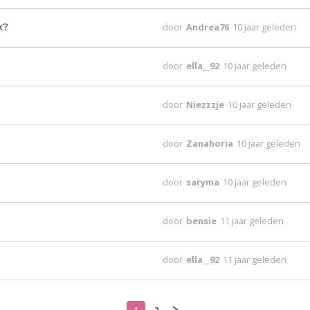
k?
door
Andrea76
10 jaar geleden
door
ella__92
10 jaar geleden
door
Niezzzje
10 jaar geleden
door
Zanahoria
10 jaar geleden
door
saryma
10 jaar geleden
door
bensie
11 jaar geleden
door
ella__92
11 jaar geleden