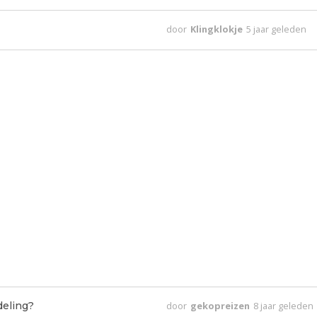
door
Klingklokje
5 jaar geleden
deling?
door
gekopreizen
8 jaar geleden