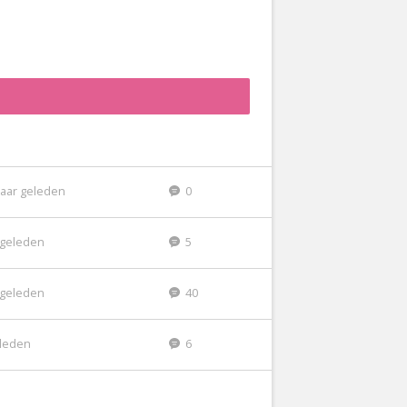
jaar geleden
0
r geleden
5
r geleden
40
eleden
6