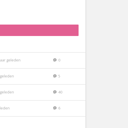
jaar geleden
0
r geleden
5
r geleden
40
eleden
6