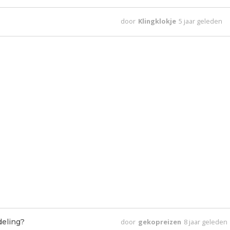
door
Klingklokje
5 jaar geleden
deling?
door
gekopreizen
8 jaar geleden