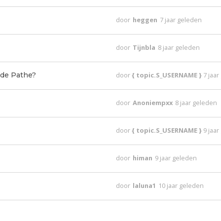
door
heggen
7 jaar geleden
door
Tijnbla
8 jaar geleden
 de Pathe?
door
{ topic.S_USERNAME }
7 jaa
door
Anoniempxx
8 jaar geleden
door
{ topic.S_USERNAME }
9 jaa
door
himan
9 jaar geleden
door
laluna1
10 jaar geleden