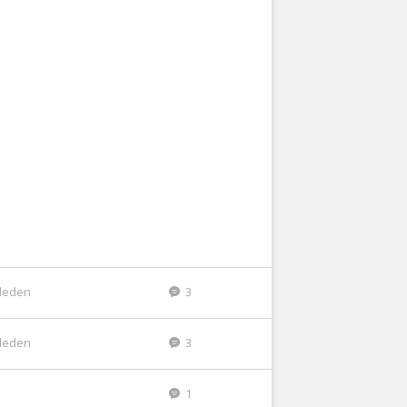
eleden
3
eleden
3
1