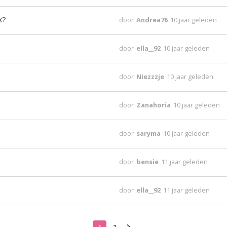
k?
door
Andrea76
10 jaar geleden
door
ella__92
10 jaar geleden
door
Niezzzje
10 jaar geleden
door
Zanahoria
10 jaar geleden
door
saryma
10 jaar geleden
door
bensie
11 jaar geleden
door
ella__92
11 jaar geleden