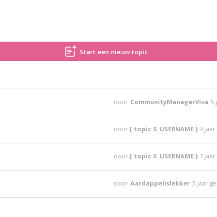
Start een nieuw topic
door
CommunityManagerViva
5 
door
{ topic.S_USERNAME }
4 jaa
door
{ topic.S_USERNAME }
7 jaa
door
Aardappelislekker
5 jaar g