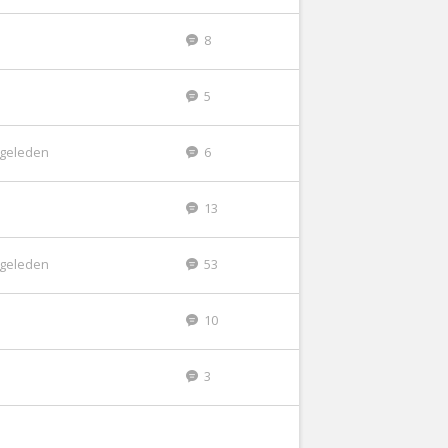
8
5
r geleden
6
13
r geleden
53
10
3