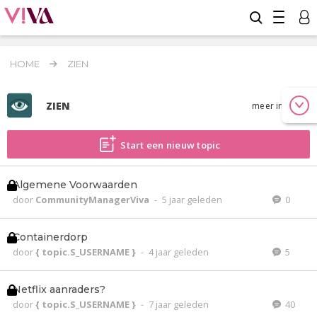
HOME
ZIEN
ZIEN
meer info
Start een nieuw topic
Algemene Voorwaarden
door
CommunityManagerViva
-
5 jaar geleden
0
Containerdorp
door
{ topic.S_USERNAME }
-
4 jaar geleden
5
Netflix aanraders?
door
{ topic.S_USERNAME }
-
7 jaar geleden
40