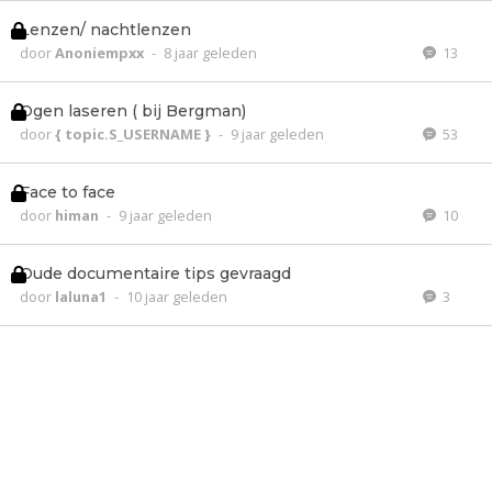
Lenzen/ nachtlenzen
door
Anoniempxx
-
8 jaar geleden
13
Ogen laseren ( bij Bergman)
door
{ topic.S_USERNAME }
-
9 jaar geleden
53
Face to face
door
himan
-
9 jaar geleden
10
Oude documentaire tips gevraagd
door
laluna1
-
10 jaar geleden
3