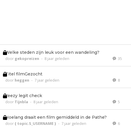
Welke steden zijn leuk voor een wandeling?
door
gekopreizen
-
8 jaar geleden
35
Titel filmGezocht
door
heggen
-
7 jaar geleden
8
Yeezy legit check
door
Tijnbla
-
8 jaar geleden
5
Hoelang draait een film gemiddeld in de Pathe?
door
{ topic.S_USERNAME }
-
7 jaar geleden
6