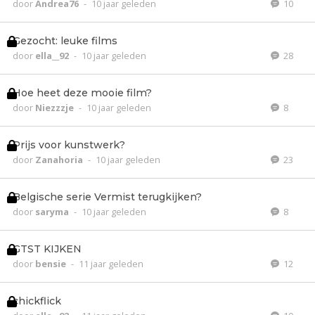
door
Andrea76
-
10 jaar geleden
10
Gezocht: leuke films
door
ella__92
-
10 jaar geleden
28
Hoe heet deze mooie film?
door
Niezzzje
-
10 jaar geleden
8
Prijs voor kunstwerk?
door
Zanahoria
-
10 jaar geleden
23
Belgische serie Vermist terugkijken?
door
saryma
-
10 jaar geleden
8
GTST KIJKEN
door
bensie
-
11 jaar geleden
12
chickflick