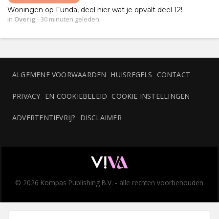
Woningen op Funda, deel hier wat je opvalt deel 12!
in
Overig
-
30 minuten geleden
ALGEMENE VOORWAARDEN
HUISREGELS
CONTACT
PRIVACY- EN COOKIEBELEID
COOKIE INSTELLINGEN
ADVERTENTIEVRIJ?
DISCLAIMER
© 2026 Kompas Publishing B.V. - alle rechten voorbehouden