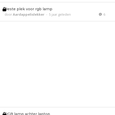
Beste plek voor rgb lamp
door
Aardappelislekker
-
5 jaar geleden
6
RGB lamp achter laptop