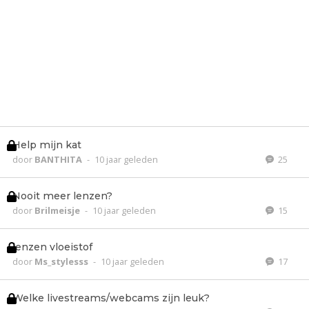
Help mijn kat
door
BANTHITA
-
10 jaar geleden
25
Nooit meer lenzen?
door
Brilmeisje
-
10 jaar geleden
15
lenzen vloeistof
door
Ms_stylesss
-
10 jaar geleden
17
Welke livestreams/webcams zijn leuk?