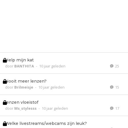
Help mijn kat
door
BANTHITA
-
10 jaar geleden
25
Nooit meer lenzen?
door
Brilmeisje
-
10 jaar geleden
15
lenzen vloeistof
door
Ms_stylesss
-
10 jaar geleden
17
Welke livestreams/webcams zijn leuk?