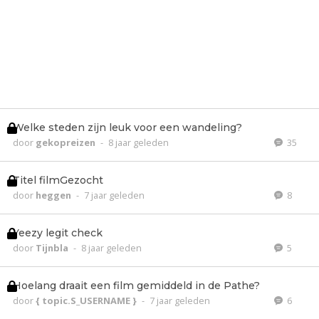
Welke steden zijn leuk voor een wandeling?
door
gekopreizen
-
8 jaar geleden
35
Titel filmGezocht
door
heggen
-
7 jaar geleden
8
Yeezy legit check
door
Tijnbla
-
8 jaar geleden
5
Hoelang draait een film gemiddeld in de Pathe?
door
{ topic.S_USERNAME }
-
7 jaar geleden
6