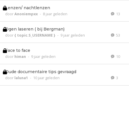
Lenzen/ nachtlenzen
door
Anoniempxx
-
8 jaar geleden
13
Ogen laseren ( bij Bergman)
door
{ topic.S_USERNAME }
-
9 jaar geleden
53
Face to face
door
himan
-
9 jaar geleden
10
Oude documentaire tips gevraagd
door
laluna1
-
10 jaar geleden
3