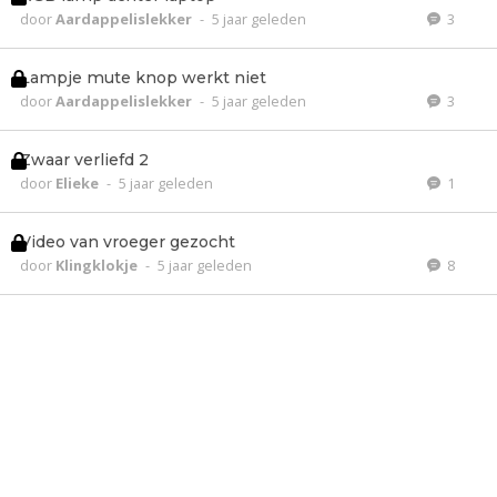
door
Aardappelislekker
-
5 jaar geleden
3
Lampje mute knop werkt niet
door
Aardappelislekker
-
5 jaar geleden
3
Zwaar verliefd 2
door
Elieke
-
5 jaar geleden
1
Video van vroeger gezocht
door
Klingklokje
-
5 jaar geleden
8