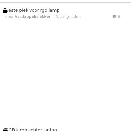
Beste plek voor rgb lamp
door
Aardappelislekker
-
5 jaar geleden
6
RGB lamp achter laptop