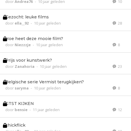
door
Andrea76
-
10 jaar geleden
10
Gezocht: leuke films
door
ella__92
-
10 jaar geleden
28
Hoe heet deze mooie film?
door
Niezzzje
-
10 jaar geleden
8
Prijs voor kunstwerk?
door
Zanahoria
-
10 jaar geleden
23
Belgische serie Vermist terugkijken?
door
saryma
-
10 jaar geleden
8
GTST KIJKEN
door
bensie
-
11 jaar geleden
12
chickflick