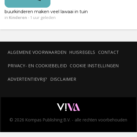
buurkinderen maken veel lawaai in tuin
in
Kinderen
-
1 uur geleden
ALGEMENE VOORWAARDEN
HUISREGELS
CONTACT
PRIVACY- EN COOKIEBELEID
COOKIE INSTELLINGEN
ADVERTENTIEVRIJ?
DISCLAIMER
© 2026 Kompas Publishing B.V. - alle rechten voorbehouden