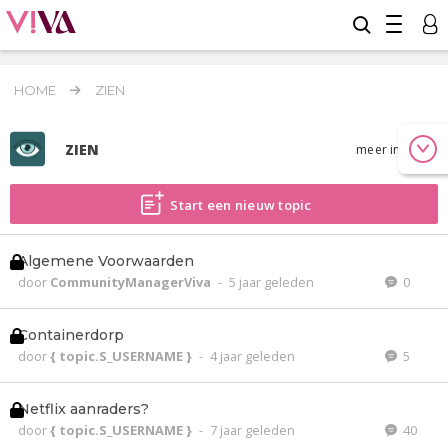
HOME
ZIEN
ZIEN
meer info
Start een nieuw topic
Algemene Voorwaarden
door
CommunityManagerViva
-
5 jaar geleden
0
Containerdorp
door
{ topic.S_USERNAME }
-
4 jaar geleden
5
Netflix aanraders?
door
{ topic.S_USERNAME }
-
7 jaar geleden
40