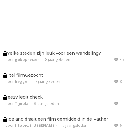
Welke steden zijn leuk voor een wandeling?
door
gekopreizen
-
8 jaar geleden
35
Titel filmGezocht
door
heggen
-
7 jaar geleden
8
Yeezy legit check
door
Tijnbla
-
8 jaar geleden
5
Hoelang draait een film gemiddeld in de Pathe?
door
{ topic.S_USERNAME }
-
7 jaar geleden
6