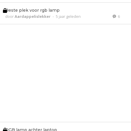
Beste plek voor rgb lamp
door
Aardappelislekker
-
5 jaar geleden
6
RGB lamp achter laptop