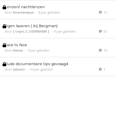
Lenzen/ nachtlenzen
door
Anoniempxx
-
8 jaar geleden
13
Ogen laseren ( bij Bergman)
door
{ topic.S_USERNAME }
-
9 jaar geleden
53
Face to face
door
himan
-
9 jaar geleden
10
Oude documentaire tips gevraagd
door
laluna1
-
10 jaar geleden
3