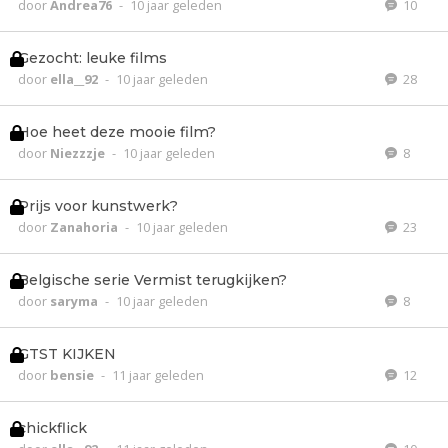
door
Andrea76
-
10 jaar geleden
10
Gezocht: leuke films
door
ella__92
-
10 jaar geleden
28
Hoe heet deze mooie film?
door
Niezzzje
-
10 jaar geleden
8
Prijs voor kunstwerk?
door
Zanahoria
-
10 jaar geleden
23
Belgische serie Vermist terugkijken?
door
saryma
-
10 jaar geleden
8
GTST KIJKEN
door
bensie
-
11 jaar geleden
12
chickflick