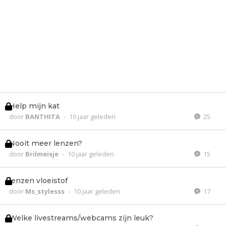
Help mijn kat
door
BANTHITA
-
10 jaar geleden
25
Nooit meer lenzen?
door
Brilmeisje
-
10 jaar geleden
15
lenzen vloeistof
door
Ms_stylesss
-
10 jaar geleden
17
Welke livestreams/webcams zijn leuk?