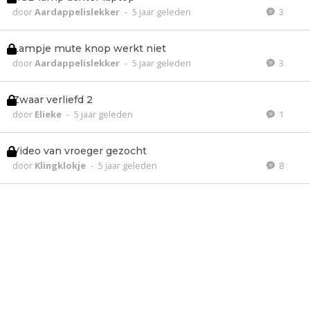
door
Aardappelislekker
-
5 jaar geleden
3
Lampje mute knop werkt niet
door
Aardappelislekker
-
5 jaar geleden
3
Zwaar verliefd 2
door
Elieke
-
5 jaar geleden
1
Video van vroeger gezocht
door
Klingklokje
-
5 jaar geleden
8