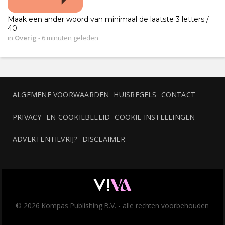
Maak een ander woord van minimaal de laatste 3 letters /
40
in
Overig
-
6 minuten geleden
ALGEMENE VOORWAARDEN
HUISREGELS
CONTACT
PRIVACY- EN COOKIEBELEID
COOKIE INSTELLINGEN
ADVERTENTIEVRIJ?
DISCLAIMER
© 2026 Kompas Publishing B.V. - alle rechten voorbehouden