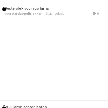
Beste plek voor rgb lamp
door
Aardappelislekker
-
5 jaar geleden
6
RGB lamp achter laptop