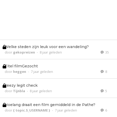
Welke steden zijn leuk voor een wandeling?
door
gekopreizen
-
8 jaar geleden
35
Titel filmGezocht
door
heggen
-
7 jaar geleden
8
Yeezy legit check
door
Tijnbla
-
8 jaar geleden
5
Hoelang draait een film gemiddeld in de Pathe?
door
{ topic.S_USERNAME }
-
7 jaar geleden
6