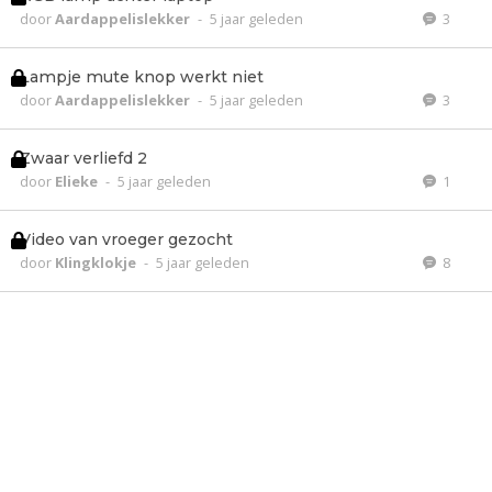
door
Aardappelislekker
-
5 jaar geleden
3
Lampje mute knop werkt niet
door
Aardappelislekker
-
5 jaar geleden
3
Zwaar verliefd 2
door
Elieke
-
5 jaar geleden
1
Video van vroeger gezocht
door
Klingklokje
-
5 jaar geleden
8