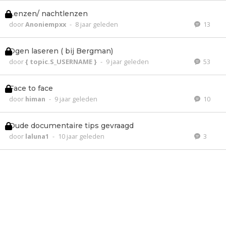
Lenzen/ nachtlenzen
door
Anoniempxx
-
8 jaar geleden
13
Ogen laseren ( bij Bergman)
door
{ topic.S_USERNAME }
-
9 jaar geleden
53
Face to face
door
himan
-
9 jaar geleden
10
Oude documentaire tips gevraagd
door
laluna1
-
10 jaar geleden
3