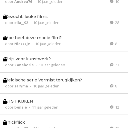
door
Andrea76
-
10 jaar geleden
10
Gezocht: leuke films
door
ella__92
-
10 jaar geleden
28
Hoe heet deze mooie film?
door
Niezzzje
-
10 jaar geleden
8
Prijs voor kunstwerk?
door
Zanahoria
-
10 jaar geleden
23
Belgische serie Vermist terugkijken?
door
saryma
-
10 jaar geleden
8
GTST KIJKEN
door
bensie
-
11 jaar geleden
12
chickflick