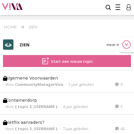
HOME
ZIEN
ZIEN
meer info
Start een nieuw topic
Algemene Voorwaarden
door
CommunityManagerViva
-
5 jaar geleden
0
Containerdorp
door
{ topic.S_USERNAME }
-
4 jaar geleden
5
Netflix aanraders?
door
{ topic.S_USERNAME }
-
7 jaar geleden
40