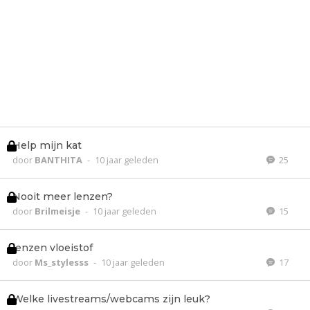
Help mijn kat
door
BANTHITA
-
10 jaar geleden
25
Nooit meer lenzen?
door
Brilmeisje
-
10 jaar geleden
15
lenzen vloeistof
door
Ms_stylesss
-
10 jaar geleden
17
Welke livestreams/webcams zijn leuk?