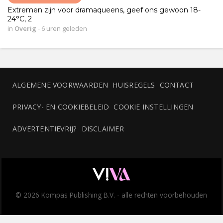
Extremen zijn voor dramaqueens, geef ons gewoon 18-
24°C, 2
in
Overig
-
6 uren geleden
ALGEMENE VOORWAARDEN
HUISREGELS
CONTACT
PRIVACY- EN COOKIEBELEID
COOKIE INSTELLINGEN
ADVERTENTIEVRIJ?
DISCLAIMER
© 2026 Kompas Publishing B.V. - alle rechten voorbehouden