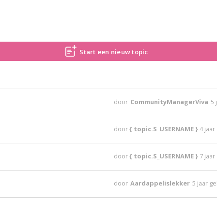
Start een nieuw topic
door
CommunityManagerViva
5 
door
{ topic.S_USERNAME }
4 jaa
door
{ topic.S_USERNAME }
7 jaa
door
Aardappelislekker
5 jaar g