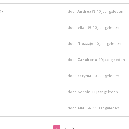
k?
door
Andrea76
10 jaar geleden
door
ella__92
10 jaar geleden
door
Niezzzje
10 jaar geleden
door
Zanahoria
10 jaar geleden
door
saryma
10 jaar geleden
door
bensie
11 jaar geleden
door
ella__92
11 jaar geleden