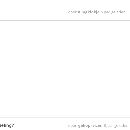
door
Klingklokje
5 jaar geleden
deling?
door
gekopreizen
8 jaar geleden