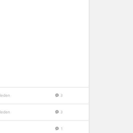
eleden
3
eleden
3
1