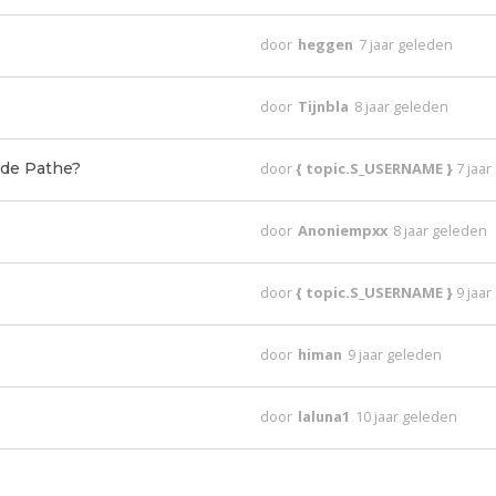
door
heggen
7 jaar geleden
door
Tijnbla
8 jaar geleden
 de Pathe?
door
{ topic.S_USERNAME }
7 jaa
door
Anoniempxx
8 jaar geleden
door
{ topic.S_USERNAME }
9 jaa
door
himan
9 jaar geleden
door
laluna1
10 jaar geleden