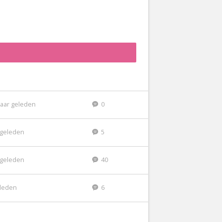
jaar geleden
0
r geleden
5
r geleden
40
eleden
6