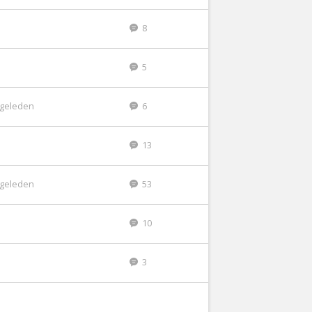
8
5
r geleden
6
13
r geleden
53
10
3