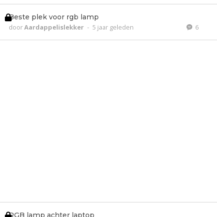
Beste plek voor rgb lamp
door
Aardappelislekker
-
5 jaar geleden
6
RGB lamp achter laptop