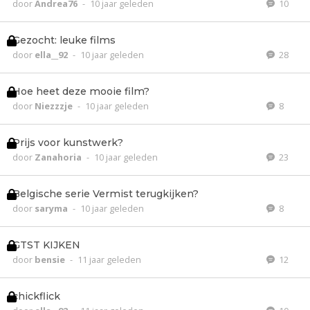
door
Andrea76
-
10 jaar geleden
10
Gezocht: leuke films
door
ella__92
-
10 jaar geleden
28
Hoe heet deze mooie film?
door
Niezzzje
-
10 jaar geleden
8
Prijs voor kunstwerk?
door
Zanahoria
-
10 jaar geleden
23
Belgische serie Vermist terugkijken?
door
saryma
-
10 jaar geleden
8
GTST KIJKEN
door
bensie
-
11 jaar geleden
12
chickflick