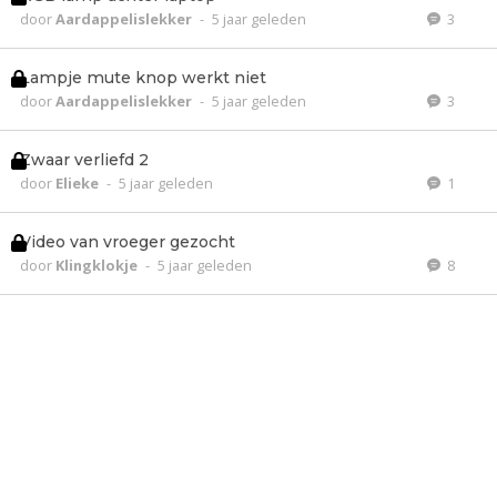
door
Aardappelislekker
-
5 jaar geleden
3
Lampje mute knop werkt niet
door
Aardappelislekker
-
5 jaar geleden
3
Zwaar verliefd 2
door
Elieke
-
5 jaar geleden
1
Video van vroeger gezocht
door
Klingklokje
-
5 jaar geleden
8