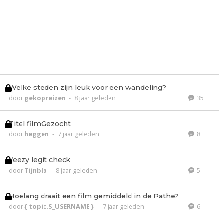
Welke steden zijn leuk voor een wandeling?
door
gekopreizen
-
8 jaar geleden
35
Titel filmGezocht
door
heggen
-
7 jaar geleden
8
Yeezy legit check
door
Tijnbla
-
8 jaar geleden
5
Hoelang draait een film gemiddeld in de Pathe?
door
{ topic.S_USERNAME }
-
7 jaar geleden
6