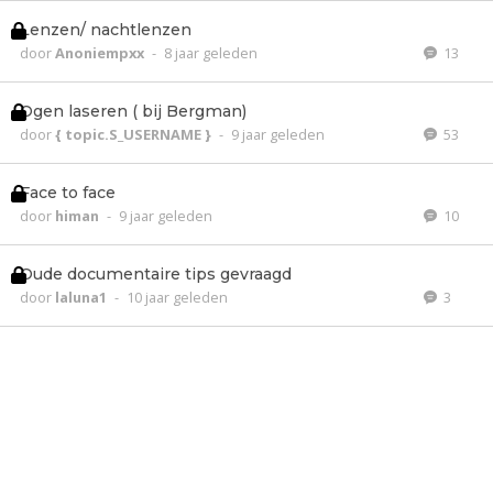
Lenzen/ nachtlenzen
door
Anoniempxx
-
8 jaar geleden
13
Ogen laseren ( bij Bergman)
door
{ topic.S_USERNAME }
-
9 jaar geleden
53
Face to face
door
himan
-
9 jaar geleden
10
Oude documentaire tips gevraagd
door
laluna1
-
10 jaar geleden
3