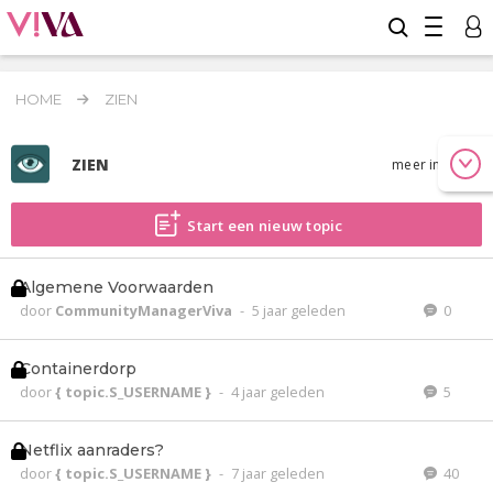
HOME
ZIEN
ZIEN
meer info
Start een nieuw topic
Algemene Voorwaarden
door
CommunityManagerViva
-
5 jaar geleden
0
Containerdorp
door
{ topic.S_USERNAME }
-
4 jaar geleden
5
Netflix aanraders?
door
{ topic.S_USERNAME }
-
7 jaar geleden
40