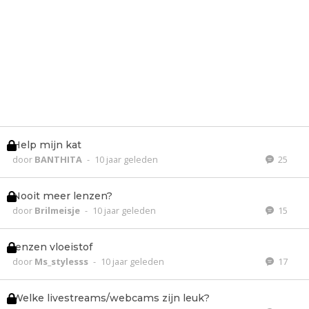
Help mijn kat
door
BANTHITA
-
10 jaar geleden
25
Nooit meer lenzen?
door
Brilmeisje
-
10 jaar geleden
15
lenzen vloeistof
door
Ms_stylesss
-
10 jaar geleden
17
Welke livestreams/webcams zijn leuk?