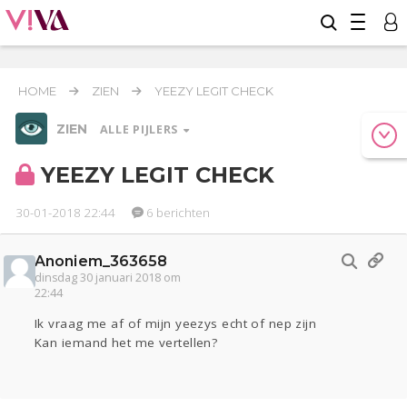
HOME
ZIEN
YEEZY LEGIT CHECK
ZIEN
ALLE PIJLERS
YEEZY LEGIT CHECK
30-01-2018 22:44
6 berichten
Werk & Studie
Reizen
Anoniem_363658
Relaties
Geld & Recht
dinsdag 30 januari 2018 om
Seks
Coronavirus
22:44
COVID-19
Ik vraag me af of mijn yeezys echt of nep zijn
Kan iemand het me vertellen?
Gezondheid
Overig
Actueel
Oekraïne