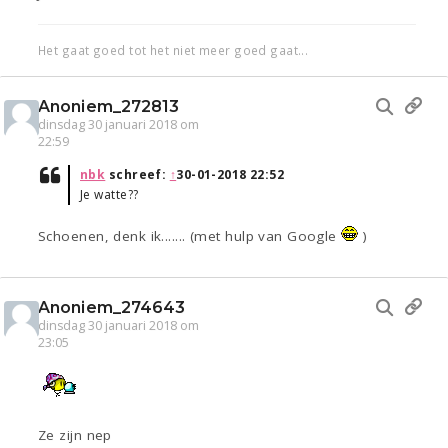
Het gaat goed tot het niet meer goed gaat...
Anoniem_272813
dinsdag 30 januari 2018 om
22:59
nbk
schreef:
↑
30-01-2018 22:52
Je watte??
Schoenen, denk ik....... (met hulp van Google
)
Anoniem_274643
dinsdag 30 januari 2018 om
23:05
Ze zijn nep