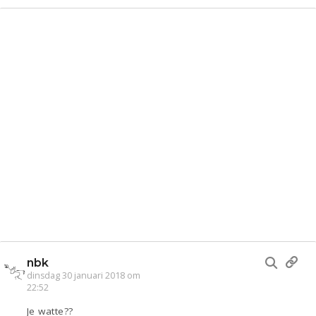
Entertainment
Lijf & Lijn
Kinderen
Digi
Eten
Mode & Beauty
Zwanger
Thuis
Klussen
Psyche
Sport
Contact
Viva zoekt
Aangeboden
Gevraagd
Horen
Doen
Zien
Lezen
nbk
dinsdag 30 januari 2018 om
22:52
Je watte??