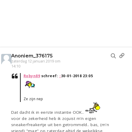
Anoniem_376175
zaterdag 12 januari 2019 om
14:10
Robyn89
schreef:
↑
30-01-2018 23:05
Ze zijn nep
Dat dacht ik in eerste instantie OOK..
voor de zekerheid heb ik zojuist m'n eigen
sneakerfreakertje uit ben getrommeld.. bas, (m'n
vriend) "mag" op zaterdag altijd de wekelijkse