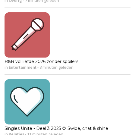
in
Overig
-
7 minuten geleden
B&B vol liefde 2026 zonder spoilers
in
Entertainment
-
8 minuten geleden
Singles Unite - Deel 3 2025 🌻 Swipe, chat & shine
in
Relaties
-
11 minuten geleden