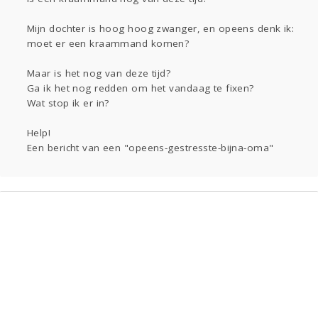
Sport
Contact
Viva zoekt
Aangeboden
Gevraagd
Horen
Doen
Zien
Mijn dochter is hoog hoog zwanger, en opeens denk ik:
moet er een kraammand komen?
Lezen
Maar is het nog van deze tijd?
Ga ik het nog redden om het vandaag te fixen?
Wat stop ik er in?
Help!
Een bericht van een "opeens-gestresste-bijna-oma"