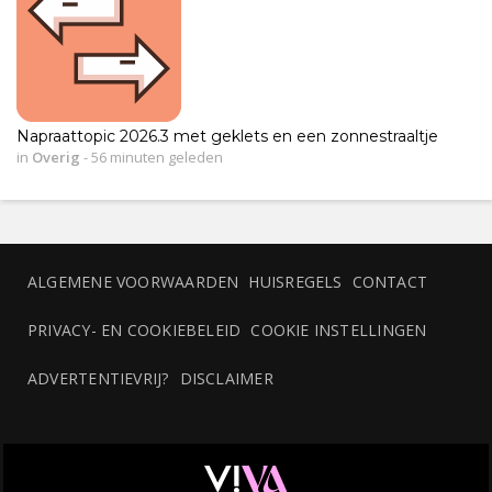
Napraattopic 2026.3 met geklets en een zonnestraaltje
in
Overig
-
56 minuten geleden
ALGEMENE VOORWAARDEN
HUISREGELS
CONTACT
PRIVACY- EN COOKIEBELEID
COOKIE INSTELLINGEN
ADVERTENTIEVRIJ?
DISCLAIMER