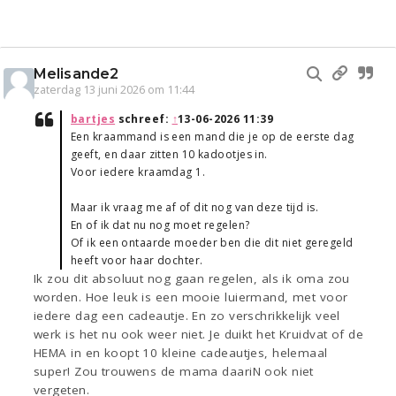
Melisande2
zaterdag 13 juni 2026 om 11:44
bartjes
schreef:
↑
13-06-2026 11:39
Een kraammand is een mand die je op de eerste dag
geeft, en daar zitten 10 kadootjes in.
Voor iedere kraamdag 1.
Maar ik vraag me af of dit nog van deze tijd is.
En of ik dat nu nog moet regelen?
Of ik een ontaarde moeder ben die dit niet geregeld
heeft voor haar dochter.
Ik zou dit absoluut nog gaan regelen, als ik oma zou
worden. Hoe leuk is een mooie luiermand, met voor
iedere dag een cadeautje. En zo verschrikkelijk veel
werk is het nu ook weer niet. Je duikt het Kruidvat of de
HEMA in en koopt 10 kleine cadeautjes, helemaal
super! Zou trouwens de mama daariN ook niet
vergeten.