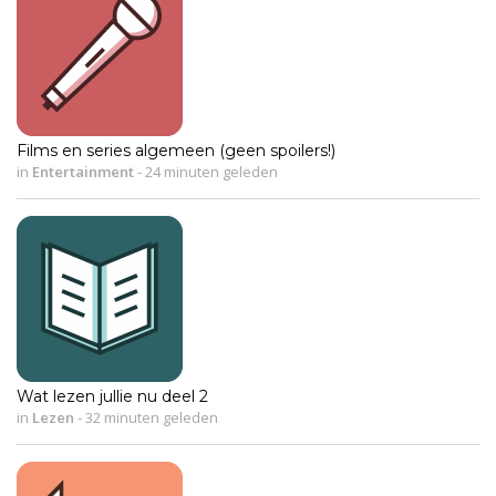
Films en series algemeen (geen spoilers!)
in
Entertainment
-
24 minuten geleden
Wat lezen jullie nu deel 2
in
Lezen
-
32 minuten geleden