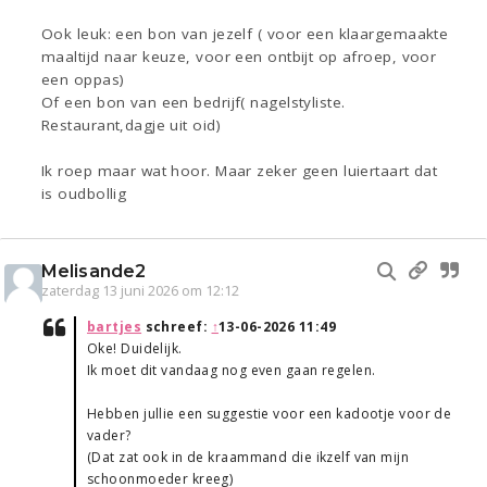
Ook leuk: een bon van jezelf ( voor een klaargemaakte
maaltijd naar keuze, voor een ontbijt op afroep, voor
een oppas)
Of een bon van een bedrijf( nagelstyliste.
Restaurant,dagje uit oid)
Ik roep maar wat hoor. Maar zeker geen luiertaart dat
is oudbollig
Melisande2
zaterdag 13 juni 2026 om 12:12
bartjes
schreef:
↑
13-06-2026 11:49
Oke! Duidelijk.
Ik moet dit vandaag nog even gaan regelen.
Hebben jullie een suggestie voor een kadootje voor de
vader?
(Dat zat ook in de kraammand die ikzelf van mijn
schoonmoeder kreeg)