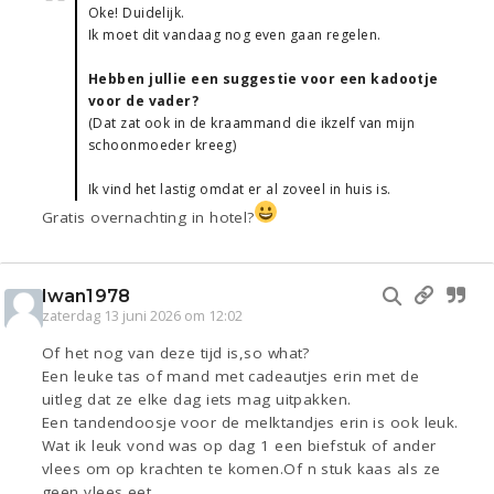
Oke! Duidelijk.
Ik moet dit vandaag nog even gaan regelen.
Hebben jullie een suggestie voor een kadootje
voor de vader?
(Dat zat ook in de kraammand die ikzelf van mijn
schoonmoeder kreeg)
Ik vind het lastig omdat er al zoveel in huis is.
Gratis overnachting in hotel?
Iwan1978
zaterdag 13 juni 2026 om 12:02
Of het nog van deze tijd is,so what?
Een leuke tas of mand met cadeautjes erin met de
uitleg dat ze elke dag iets mag uitpakken.
Een tandendoosje voor de melktandjes erin is ook leuk.
Wat ik leuk vond was op dag 1 een biefstuk of ander
vlees om op krachten te komen.Of n stuk kaas als ze
geen vlees eet.