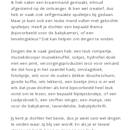
Ik heb vaker een kraammand gemaakt, inhoud
afgestemd op de ontvanger. Ik ben wel creatief, dus
heb er vaak ook zelfgemaakte spulletjes bij gedaan.
Maar je kunt ook een leuke mand vullen met gekochte
spulletjes. Heeft je dochter een bepaald thema
(bijvoorbeeld voor de babykamer), of een
lievelingskleur? Dat kan helpen om dingen te vinden.
Dingen die ik vaak gedaan heb: een leuk rompertje,
muziekdoosje/ muziekknuffel, sokjes, hydrofiel doek
met een print, verzorgingsproducten (eco voor iemand
die dat hoog in het vaandel had), omslagdoek,
fotolijstje, iets voor de ouders (lekker doucheschuim,
goede koffie, iets lekkers), een boekje (mss is er wel
iets dat jouw dochter als kind bijvoorbeeld heel leuk
vond om te lezen, een bepaald Nijntjesboekje, of een
Liedjesboek?), een stoffen slinger, een mutsje, iets
voor de babykamer, lavendelolie, babytijdschrift.
Jij kent je dochter het beste, dus je weet vast wel dingen
te vinden waar zij blij van wordt. En als je er teveel