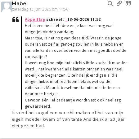
Mabel
zaterdag 13 juni 2026 om 11:56
Appelflap
schreef:
↑
13-06-2026 11:52
Het is een heel lief idee en je kunt vast nog wat
dingetjes vinden vandaag.
Maar tsja, is het nog van deze tijd? Waarin de jonge
ouders vast zelf al genoeg spullen in huis hebben en
van alle kanten overladen worden met goedbedoelde
cadeautjes?
Ik weet nog hoe mijn huis dichtslibde zodra ik moeder
werd… het kwam van alle kanten binnen en was heel
moeilijk te begrenzen. Uiteindelijk eindigen al die
dingen linksom of rechtsom helaas wel op de
vuilnisbelt. Maar ik besef me dat niet niet iedereen
daar mee bezig is.
Gewoon één lief cadeautje wordt vast ook heel erg
gewaardeerd.
Ik vond het nogal een verschil maken of het van mijn
eigen moeder kwam of van tante Ans die ik al 20 jaar
niet gezien had.