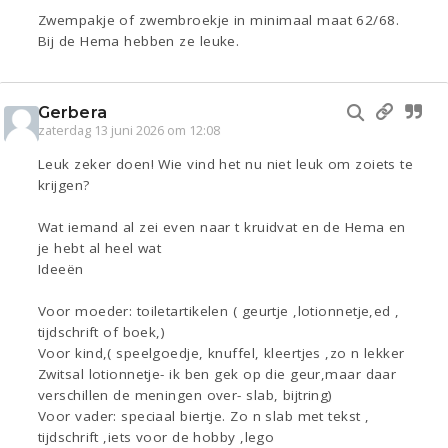
Zwempakje of zwembroekje in minimaal maat 62/68.
Bij de Hema hebben ze leuke.
Gerbera
zaterdag 13 juni 2026 om 12:08
Leuk zeker doen! Wie vind het nu niet leuk om zoiets te
krijgen?
Wat iemand al zei even naar t kruidvat en de Hema en
je hebt al heel wat
Ideeën
Voor moeder: toiletartikelen ( geurtje ,lotionnetje,ed ,
tijdschrift of boek,)
Voor kind,( speelgoedje, knuffel, kleertjes ,zo n lekker
Zwitsal lotionnetje- ik ben gek op die geur,maar daar
verschillen de meningen over- slab, bijtring)
Voor vader: speciaal biertje. Zo n slab met tekst ,
tijdschrift ,iets voor de hobby ,lego