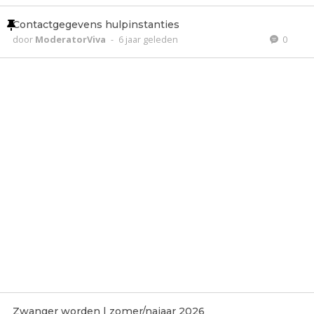
Contactgegevens hulpinstanties
door
ModeratorViva
-
6 jaar geleden
0
Zwanger worden | zomer/najaar 2026