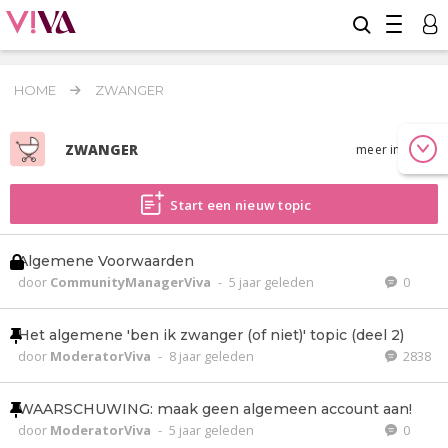
HOME
ZWANGER
ZWANGER
meer info
Start een nieuw topic
Algemene Voorwaarden
door
CommunityManagerViva
-
5 jaar geleden
0
Het algemene 'ben ik zwanger (of niet)' topic (deel 2)
door
ModeratorViva
-
8 jaar geleden
2838
WAARSCHUWING: maak geen algemeen account aan!
door
ModeratorViva
-
5 jaar geleden
0