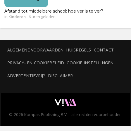
Afstand tot middelbare school: hoe ver is te ver?
in
Kinderen
-
6 uren geleden
ALGEMENE VOORWAARDEN
HUISREGELS
CONTACT
PRIVACY- EN COOKIEBELEID
COOKIE INSTELLINGEN
ADVERTENTIEVRIJ?
DISCLAIMER
© 2026 Kompas Publishing B.V. - alle rechten voorbehouden