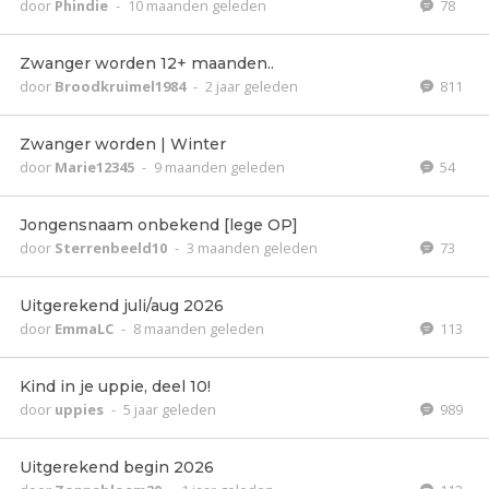
door
Phindie
-
10 maanden geleden
78
Zwanger worden 12+ maanden..
door
Broodkruimel1984
-
2 jaar geleden
811
Zwanger worden | Winter
door
Marie12345
-
9 maanden geleden
54
Jongensnaam onbekend [lege OP]
door
Sterrenbeeld10
-
3 maanden geleden
73
Uitgerekend juli/aug 2026
door
EmmaLC
-
8 maanden geleden
113
Kind in je uppie, deel 10!
door
uppies
-
5 jaar geleden
989
Uitgerekend begin 2026