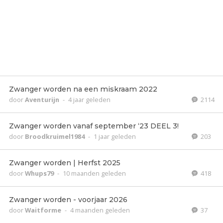
Zwanger worden na een miskraam 2022
door
Aventurijn
-
4 jaar geleden
2114
Zwanger worden vanaf september ‘23 DEEL 3!
door
Broodkruimel1984
-
1 jaar geleden
203
Zwanger worden | Herfst 2025
door
Whups79
-
10 maanden geleden
418
Zwanger worden - voorjaar 2026
door
Waitforme
-
4 maanden geleden
37