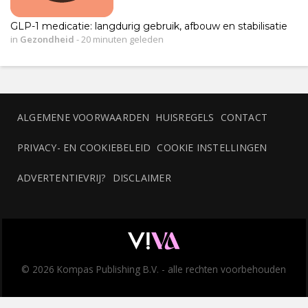
GLP-1 medicatie: langdurig gebruik, afbouw en stabilisatie
in
Gezondheid
-
20 minuten geleden
ALGEMENE VOORWAARDEN
HUISREGELS
CONTACT
PRIVACY- EN COOKIEBELEID
COOKIE INSTELLINGEN
ADVERTENTIEVRIJ?
DISCLAIMER
© 2026 Kompas Publishing B.V. - alle rechten voorbehouden