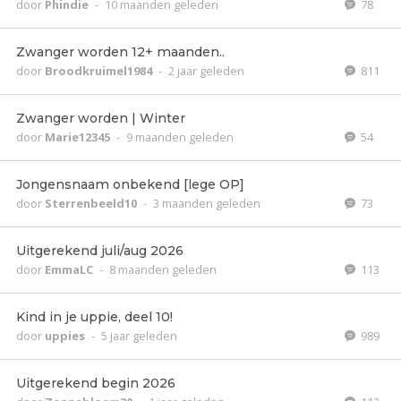
door
Phindie
-
10 maanden geleden
78
Zwanger worden 12+ maanden..
door
Broodkruimel1984
-
2 jaar geleden
811
Zwanger worden | Winter
door
Marie12345
-
9 maanden geleden
54
Jongensnaam onbekend [lege OP]
door
Sterrenbeeld10
-
3 maanden geleden
73
Uitgerekend juli/aug 2026
door
EmmaLC
-
8 maanden geleden
113
Kind in je uppie, deel 10!
door
uppies
-
5 jaar geleden
989
Uitgerekend begin 2026