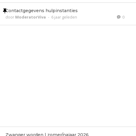
Contactgegevens hulpinstanties
door
ModeratorViva
-
6 jaar geleden
0
Zwanger worden | zomer/najaar 2026