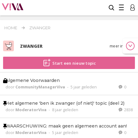
HOME
ZWANGER
ZWANGER
meer info
Start een nieuw topic
Algemene Voorwaarden
door
CommunityManagerViva
-
5 jaar geleden
0
Het algemene 'ben ik zwanger (of niet)' topic (deel 2)
door
ModeratorViva
-
8 jaar geleden
2838
WAARSCHUWING: maak geen algemeen account aan!
door
ModeratorViva
-
5 jaar geleden
0