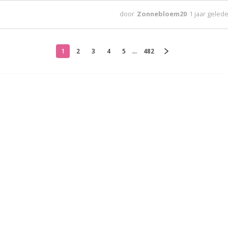
door
Zonnebloem20
1 jaar geled
1
2
3
4
5
...
482