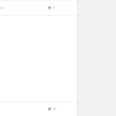
den
0
32