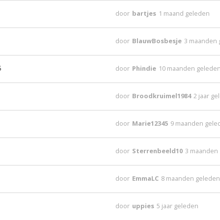
door
bartjes
1 maand geleden
door
BlauwBosbesje
3 maanden 
6
door
Phindie
10 maanden gelede
door
Broodkruimel1984
2 jaar g
door
Marie12345
9 maanden gele
door
Sterrenbeeld10
3 maanden
door
EmmaLC
8 maanden gelede
door
uppies
5 jaar geleden