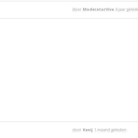
door
ModeratorViva
6 jaar gele
door
Kenij
1 maand geleden