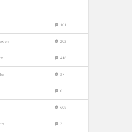
101
eleden
203
en
418
den
37
n
0
609
den
2