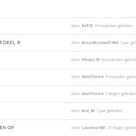
door
Eef38
10 maanden geleden
3 DEEL 3!
door
Broodkruimel1984
1 jaar g
door
Whups79
10 maanden geled
door
Waitforme
4 maanden gele
door
Waitforme
3 dagen gelede
door
Ava_92
1 jaar geleden
EEN OP
door
Laurens1981
27 dagen gele