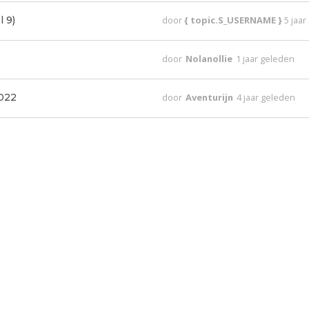
 9)
door
{ topic.S_USERNAME }
5 jaa
door
Nolanollie
1 jaar geleden
022
door
Aventurijn
4 jaar geleden