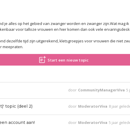
nd je alles op het gebied van zwanger worden en zwanger zijn.Wat mag ik we
kenbaar voor talloze vrouwen en hier komen dan ook vele ervaringsdesk
 dezelfde tijd zijn uitgerekend, kletsgroepjes voor vrouwen die niet zw
er meepraten.
Start een nieuw topic
door
CommunityManagerViva
5 
' topic (deel 2)
door
ModeratorViva
8 jaar gele
n account aan!
door
ModeratorViva
5 jaar gele