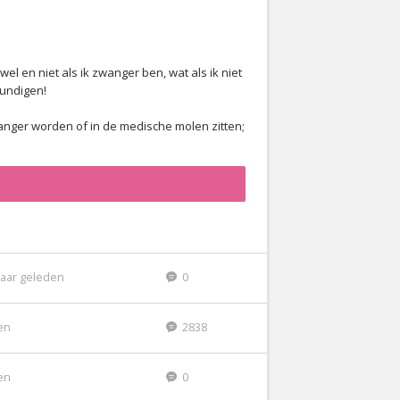
l en niet als ik zwanger ben, wat als ik niet
undigen!
anger worden of in de medische molen zitten;
jaar geleden
0
den
2838
den
0