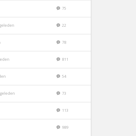
75
geleden
22
n
78
eleden
811
den
54
 geleden
73
n
113
989