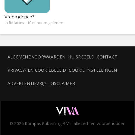
Vreemdgaan?
in
Relaties
-
10 minuten geleden
ALGEMENE VOORWAARDEN
HUISREGELS
CONTACT
PRIVACY- EN COOKIEBELEID
COOKIE INSTELLINGEN
ADVERTENTIEVRIJ?
DISCLAIMER
© 2026 Kompas Publishing B.V. - alle rechten voorbehouden