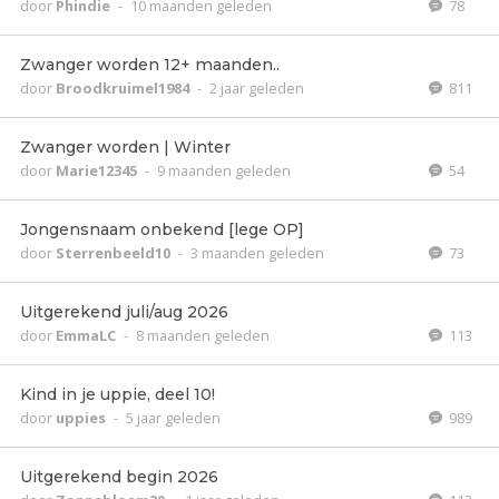
door
Phindie
-
10 maanden geleden
78
Zwanger worden 12+ maanden..
door
Broodkruimel1984
-
2 jaar geleden
811
Zwanger worden | Winter
door
Marie12345
-
9 maanden geleden
54
Jongensnaam onbekend [lege OP]
door
Sterrenbeeld10
-
3 maanden geleden
73
Uitgerekend juli/aug 2026
door
EmmaLC
-
8 maanden geleden
113
Kind in je uppie, deel 10!
door
uppies
-
5 jaar geleden
989
Uitgerekend begin 2026