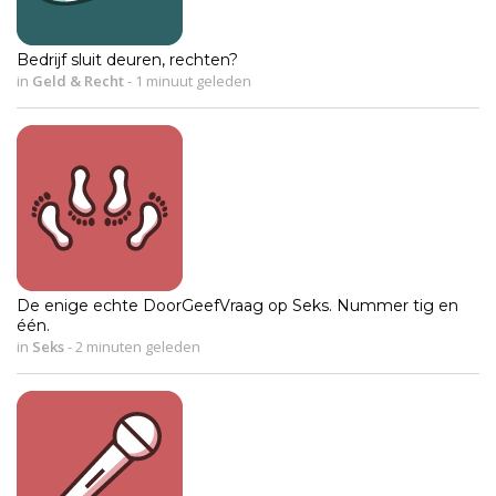
Bedrijf sluit deuren, rechten?
in
Geld & Recht
-
1 minuut geleden
De enige echte DoorGeefVraag op Seks. Nummer tig en
één.
in
Seks
-
2 minuten geleden