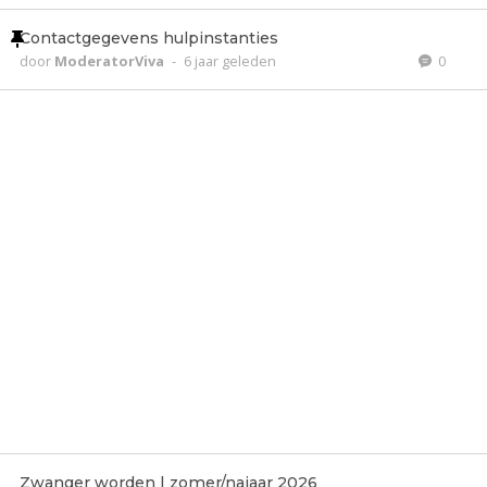
Contactgegevens hulpinstanties
door
ModeratorViva
-
6 jaar geleden
0
Zwanger worden | zomer/najaar 2026