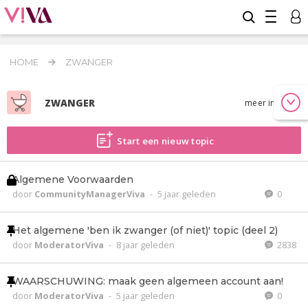
HOME
ZWANGER
ZWANGER
meer info
Start een nieuw topic
Algemene Voorwaarden
door
CommunityManagerViva
-
5 jaar geleden
0
Het algemene 'ben ik zwanger (of niet)' topic (deel 2)
door
ModeratorViva
-
8 jaar geleden
2838
WAARSCHUWING: maak geen algemeen account aan!
door
ModeratorViva
-
5 jaar geleden
0