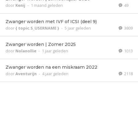
door
Kenij
-
1 maand geleden
49
Zwanger worden met IVF of ICSI (deel 9)
door
{ topic.S_USERNAME }
-
5 jaar geleden
3809
Zwanger worden | Zomer 2025
door
Nolanollie
-
1 jaar geleden
1013
Zwanger worden na een miskraam 2022
door
Aventurijn
-
4 jaar geleden
2118