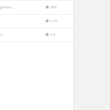
r geleden
3805
2118
en
419