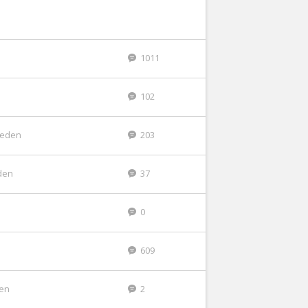
1011
102
eleden
203
den
37
n
0
609
den
2