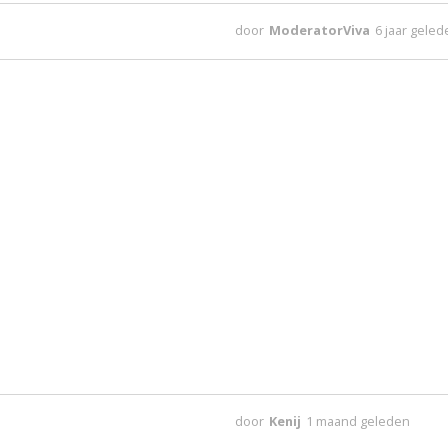
door
ModeratorViva
6 jaar gele
door
Kenij
1 maand geleden