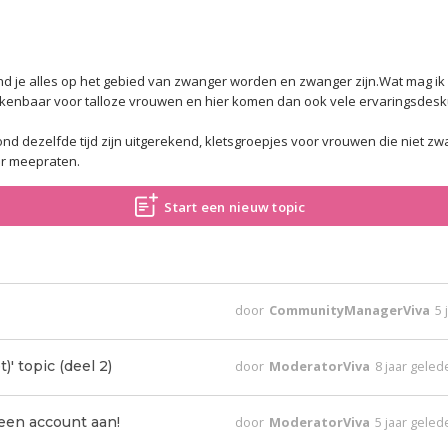
nd je alles op het gebied van zwanger worden en zwanger zijn.Wat mag ik we
kenbaar voor talloze vrouwen en hier komen dan ook vele ervaringsdesk
 dezelfde tijd zijn uitgerekend, kletsgroepjes voor vrouwen die niet zw
er meepraten.
Start een nieuw topic
door
CommunityManagerViva
5 
' topic (deel 2)
door
ModeratorViva
8 jaar gele
n account aan!
door
ModeratorViva
5 jaar gele