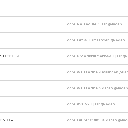
door
Nolanollie
1 jaar geleden
door
Eef38
10 maanden geleden
3 DEEL 3!
door
Broodkruimel1984
1 jaar g
door
Waitforme
4 maanden gele
door
Waitforme
5 dagen gelede
door
Ava_92
1 jaar geleden
EEN OP
door
Laurens1981
28 dagen gele