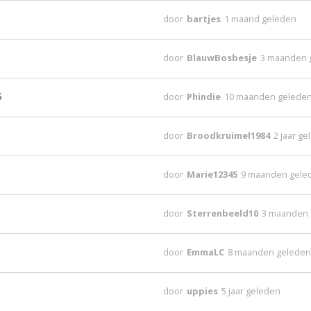
door
bartjes
1 maand geleden
door
BlauwBosbesje
3 maanden 
6
door
Phindie
10 maanden gelede
door
Broodkruimel1984
2 jaar g
door
Marie12345
9 maanden gele
door
Sterrenbeeld10
3 maanden
door
EmmaLC
8 maanden gelede
door
uppies
5 jaar geleden