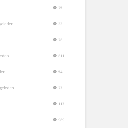
75
geleden
22
n
78
eleden
811
den
54
 geleden
73
n
113
989