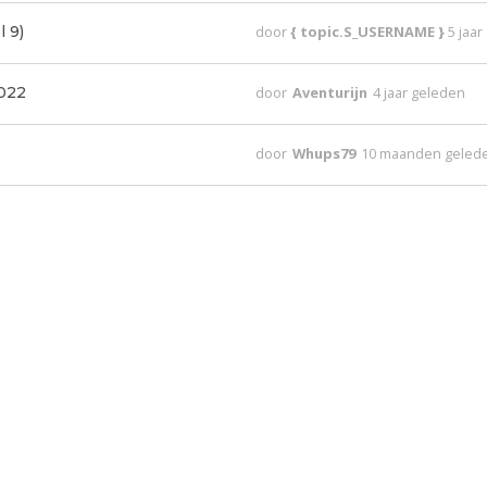
 9)
door
{ topic.S_USERNAME }
5 jaa
022
door
Aventurijn
4 jaar geleden
door
Whups79
10 maanden geled