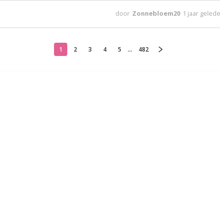
door
Zonnebloem20
1 jaar geled
1
2
3
4
5
...
482