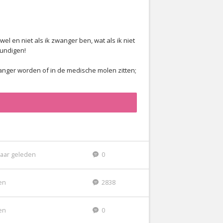
l en niet als ik zwanger ben, wat als ik niet
undigen!
anger worden of in de medische molen zitten;
jaar geleden
0
den
2838
den
0