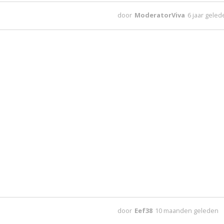
door
ModeratorViva
6 jaar gele
door
Eef38
10 maanden geleden