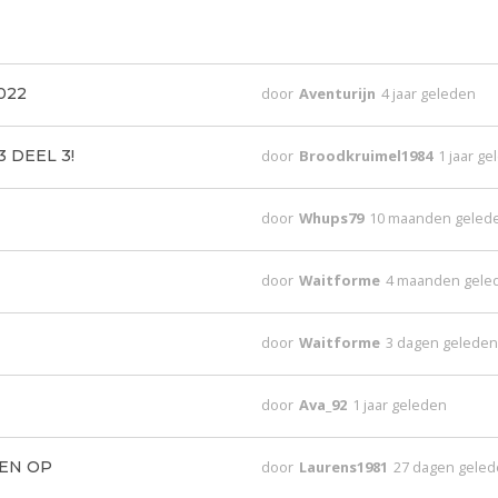
022
door
Aventurijn
4 jaar geleden
3 DEEL 3!
door
Broodkruimel1984
1 jaar g
door
Whups79
10 maanden geled
door
Waitforme
4 maanden gele
door
Waitforme
3 dagen gelede
door
Ava_92
1 jaar geleden
EEN OP
door
Laurens1981
27 dagen gele