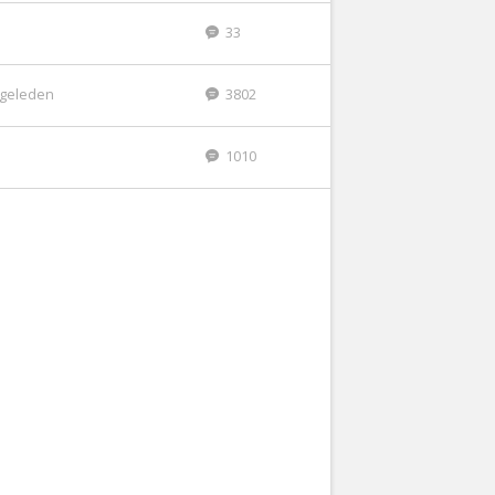
33
r geleden
3802
1010