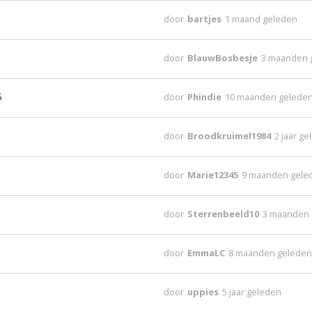
door
bartjes
1 maand geleden
door
BlauwBosbesje
3 maanden 
6
door
Phindie
10 maanden gelede
door
Broodkruimel1984
2 jaar g
door
Marie12345
9 maanden gele
door
Sterrenbeeld10
3 maanden
door
EmmaLC
8 maanden gelede
door
uppies
5 jaar geleden