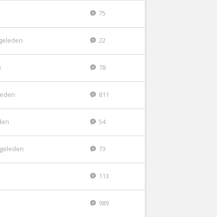
75
geleden
22
n
78
eleden
811
den
54
 geleden
73
n
113
989