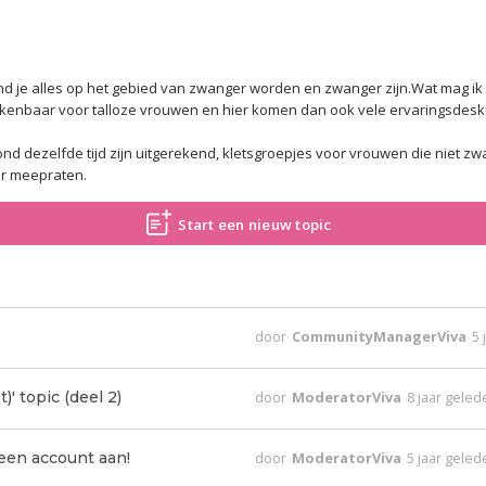
nd je alles op het gebied van zwanger worden en zwanger zijn.Wat mag ik we
kenbaar voor talloze vrouwen en hier komen dan ook vele ervaringsdesk
 dezelfde tijd zijn uitgerekend, kletsgroepjes voor vrouwen die niet zw
er meepraten.
Start een nieuw topic
door
CommunityManagerViva
5 
' topic (deel 2)
door
ModeratorViva
8 jaar gele
n account aan!
door
ModeratorViva
5 jaar gele