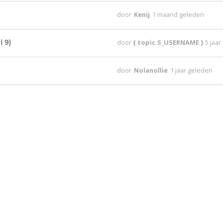
door
Kenij
1 maand geleden
 9)
door
{ topic.S_USERNAME }
5 jaa
door
Nolanollie
1 jaar geleden