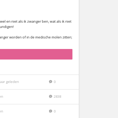
l en niet als ik zwanger ben, wat als ik niet
undigen!
anger worden of in de medische molen zitten;
jaar geleden
0
den
2838
den
0