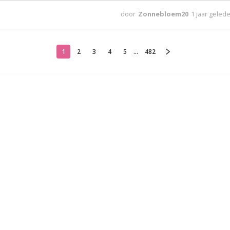
door
Zonnebloem20
1 jaar geled
1
2
3
4
5
...
482