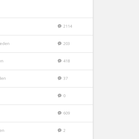
2114
eleden
203
en
418
den
37
n
0
609
den
2