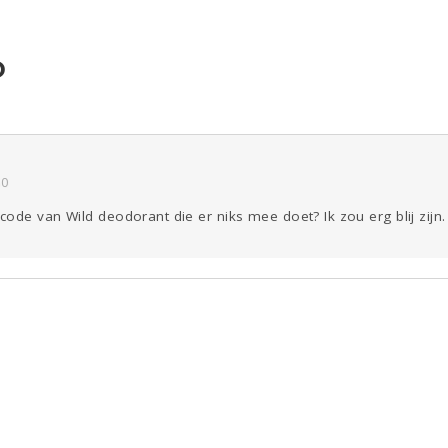
D
Reizen
Seks
Coronavirus
COVID-19
ld & Recht
Gezondheid
Overig
Kinderen
Digi
Eten
Zwanger
50
ode van Wild deodorant die er niks mee doet? Ik zou erg blij zijn.
Mode &
Psyche
Beauty
Viva zoekt
Aangeboden
Horen
Doen
Zien
Gevraagd