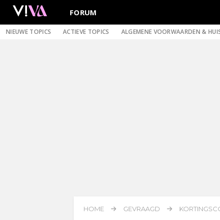
FORUM
NIEUWE TOPICS
ACTIEVE TOPICS
ALGEMENE VOORWAARDEN & HUI
HOME
GEVRAAGD
KORTINGSC