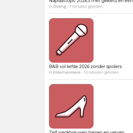
Napraattopic 2026.3 met geklets en een 
in
Overig
-
7 minuten geleden
B&B vol liefde 2026 zonder spoilers
in
Entertainment
-
10 minuten geleden
Zelf wenkbrauwen harsen en verven