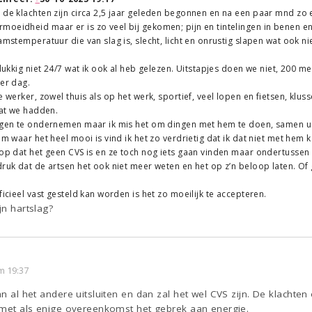
 de klachten zijn circa 2,5 jaar geleden begonnen en na een paar mnd zo e
oeidheid maar er is zo veel bij gekomen; pijn en tintelingen in benen en 
aamstemperatuur die van slag is, slecht, licht en onrustig slapen wat ook n
elukkig niet 24/7 wat ik ook al heb gelezen. Uitstapjes doen we niet, 200 me
per dag.
e werker, zowel thuis als op het werk, sportief, veel lopen en fietsen, klu
wat we hadden.
ngen te ondernemen maar ik mis het om dingen met hem te doen, samen uit 
om waar het heel mooi is vind ik het zo verdrietig dat ik dat niet met hem 
oop dat het geen CVS is en ze toch nog iets gaan vinden maar ondertussen is
druk dat de artsen het ook niet meer weten en het op z’n beloop laten. Of
ficieel vast gesteld kan worden is het zo moeilijk te accepteren.
jn hartslag?
m 19:37
van al het andere uitsluiten en dan zal het wel CVS zijn. De klach
, met als enige overeenkomst het gebrek aan energie.