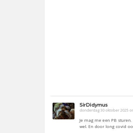
SirDidymus
donderdag 30 oktober 2025 o
Je mag me een PB sturen. 
wel. En door long covid o