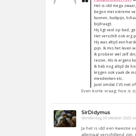
Het is idd mega zwaar,
begon met extreme verm
kunnen, buikpijn, lich
bijdraagt.
Hij ligt veel op bed, g
Het verschilt ook erg 
Hij was altijd een hard
pijn. Ik mis het leven 
Ik probeer wel zelf di
reizen. Als ik ergens k
Ik heb nog altijd de h
krijgen ook vaak de in
meedenken etc.
Juist omdat CVS niet of
Even korte vraag: hoe is zi
SirDidymus
donderdag 30 oktober 2025 o
Ja het is idd een kwestie 
allemaal verschillend zijn