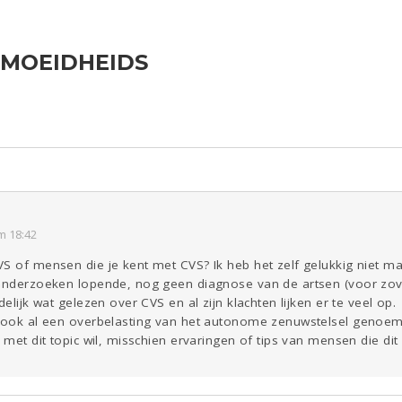
RMOEIDHEIDS
ld & Recht
Reizen
Seks
Coronavirus
Overig
COVID-19
Gezondheid
Kinderen
Digi
Eten
Mode &
Zwanger
Psyche
Beauty
Viva zoekt
Aangeboden
Gevraagd
Horen
Doen
Zien
m 18:42
S of mensen die je kent met CVS? Ik heb het zelf gelukkig niet maa
 onderzoeken lopende, nog geen diagnose van de artsen (voor zover
delijk wat gelezen over CVS en al zijn klachten lijken er te veel op.
t ook al een overbelasting van het autonome zenuwstelsel genoemd,
k met dit topic wil, misschien ervaringen of tips van mensen die di