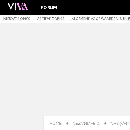
FORUM
NIEUWE TOPICS
ACTIEVE TOPICS
ALGEMENE VOORWAARDEN & HUI
HOME
GEZONDHEID
CVS (CHR