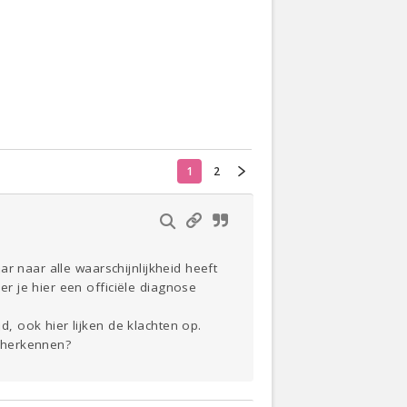
Actueel
Oekraïne
Thuis
Klussen
1
2
Lezen
r naar alle waarschijnlijkheid heeft
 je hier een officiële diagnose
 ook hier lijken de klachten op.
t herkennen?