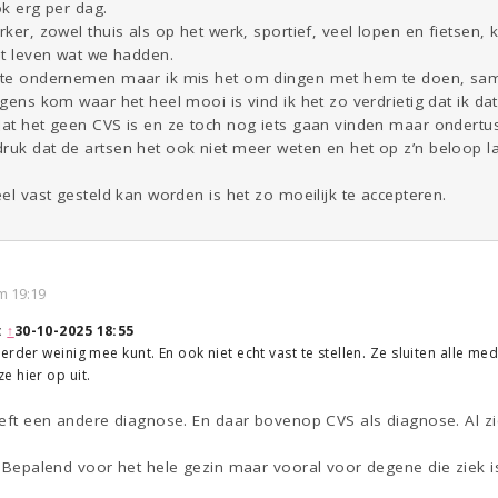
ok erg per dag.
erker, zowel thuis als op het werk, sportief, veel lopen en fietsen
het leven wat we hadden.
n te ondernemen maar ik mis het om dingen met hem te doen, samen
ergens kom waar het heel mooi is vind ik het zo verdrietig dat ik d
dat het geen CVS is en ze toch nog iets gaan vinden maar ondertusse
druk dat de artsen het ook niet meer weten en het op z’n beloop l
.
eel vast gesteld kan worden is het zo moeilijk te accepteren.
m 19:19
:
↑
30-10-2025 18:55
rder weinig mee kunt. En ook niet echt vast te stellen. Ze sluiten alle med
 hier op uit.
heeft een andere diagnose. En daar bovenop CVS als diagnose. Al zie
t. Bepalend voor het hele gezin maar vooral voor degene die ziek i