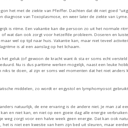
gon het met de ziekte van Pfeiffer. Dachten dat dit niet goed "ui
en diagnose van Toxoplasmose, en weer later de ziekte van Lyme. 
grijk is ritme. Een vakantie kan die persoon zo uit het normale r
 of wat dan ook zorgt voor hetzelfde probleem. Doseren en luiste
 maar wel op tijd naar huis. Vakantie kan, maar niet teveel activit
agritme is al een aanslag op het lichaam.
het geluk (of gewoon de kracht want ik sta er soms echt versteld 
eduurd. Nu is dus parttime werken mogelijk, naast een leuke hobby
en niks te doen, al zijn er soms wel momenten dat het niet ander
hatische middelen, zo wordt er engystol en lymphomyosot gebruikt
 anders natuurlijk, de ene ervaring is de andere niet. Je man zal
kan en niet kan, en niet op een goeie dag alle energie verbruiken
je weg zorgt voor een halve week geen energie. Dat kan ook natuur
ijk, het is niet een kwestie van hem zijn bed uit sleuren, maar eerde