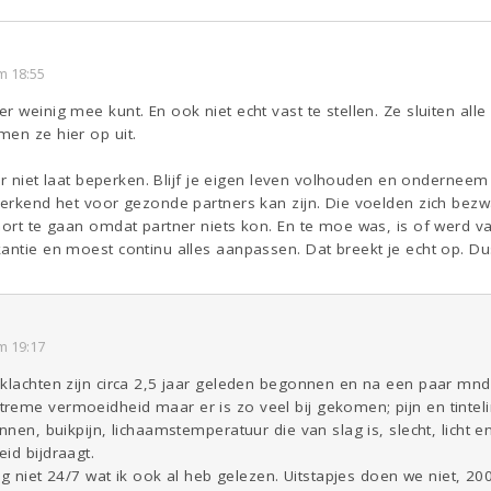
m 18:55
r weinig mee kunt. En ook niet echt vast te stellen. Ze sluiten all
en ze hier op uit.
door niet laat beperken. Blijf je eigen leven volhouden en ondernee
perkend het voor gezonde partners kan zijn. Die voelden zich bezw
port te gaan omdat partner niets kon. En te moe was, is of werd va
kantie en moest continu alles aanpassen. Dat breekt je echt op. D
m 19:17
klachten zijn circa 2,5 jaar geleden begonnen en na een paar mnd 
reme vermoeidheid maar er is zo veel bij gekomen; pijn en tinteli
nnen, buikpijn, lichaamstemperatuur die van slag is, slecht, licht 
id bijdraagt.
kig niet 24/7 wat ik ook al heb gelezen. Uitstapjes doen we niet, 2