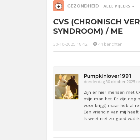
GEZONDHEID
ALLE PIJLERS
CVS (CHRONISCH VE
Relaties
Werk &
Ge
SYNDROOM) / ME
Studie
30-10-2025 18:42
44 berichten
Entertainment
Lijf & Lijn
Sport
Contact
Pumpkinlover1991
donderdag 30 oktober 2025 o
Zijn er hier mensen met CV
mijn man het. Er zijn nog
voor krijgt) maar heb al re
Een vriendin van mij heef
Ik weet niet zo goed wat i