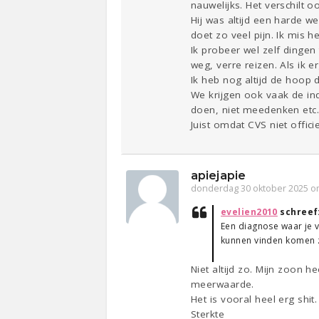
nauwelijks. Het verschilt o
Hij was altijd een harde w
doet zo veel pijn. Ik mis 
Ik probeer wel zelf dinge
weg, verre reizen. Als ik 
Ik heb nog altijd de hoop 
We krijgen ook vaak de in
doen, niet meedenken etc
Juist omdat CVS niet offici
apiejapie
donderdag 30 oktober 2025 o
evelien2010
schreef
Een diagnose waar je ve
kunnen vinden komen ze
Niet altijd zo. Mijn zoon 
meerwaarde.
Het is vooral heel erg shi
Sterkte