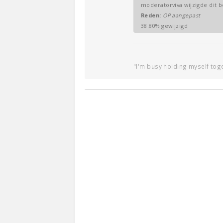
moderatorviva wijzigde dit b
Reden:
OP aangepast
38.80% gewijzigd
"I'm busy holding myself toge