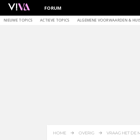
FORUM
NIEUWE TOPICS
ACTIEVE TOPICS
ALGEMENE VOORWAARDEN & HUI
HOME
OVERIG
VRAAG HET DE M