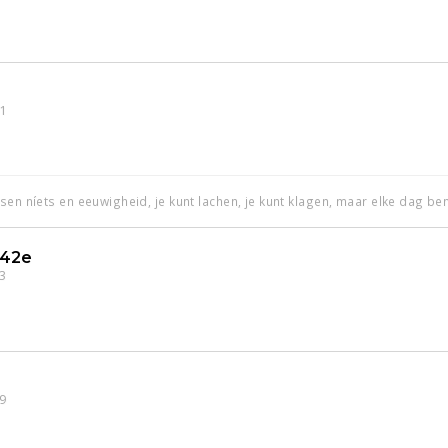
1
sen níets en eeuwigheid, je kunt lachen, je kunt klagen, maar elke dag ben
142e
3
9