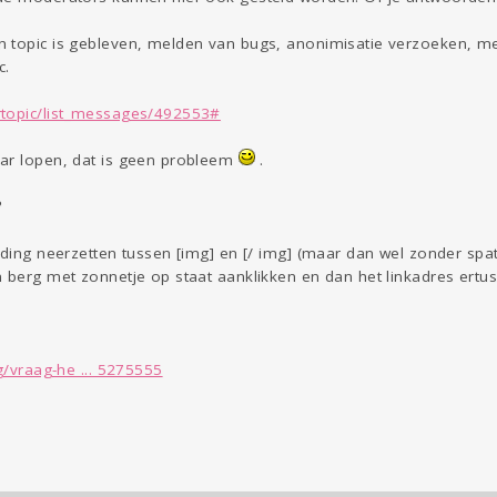
n topic is gebleven, melden van bugs, anonimisatie verzoeken, m
c.
rtopic/list_messages/492553#
ar lopen, dat is geen probleem
.
?
lding neerzetten tussen [img] en [/ img] (maar dan wel zonder spati
 berg met zonnetje op staat aanklikken en dan het linkadres ertus
g/vraag-he ... 5275555