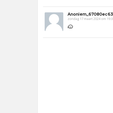
Anoniem_67080ec63
zondag 17 maart 2024 om 19:3