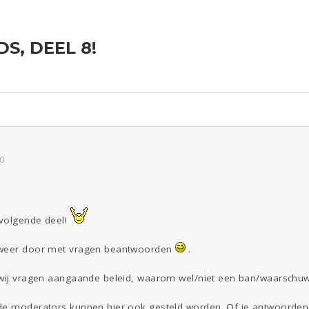
S, DEEL 8!
ld & Recht
Reizen
Seks
Gezondheid
Coronavirus
COVID-19
Overig
Kinderen
Digi
Eten
Mode &
Zwanger
Psyche
Beauty
Viva zoekt
Aangeboden
Gevraagd
Horen
Doen
Zien
0
 volgende deel!
 weer door met vragen beantwoorden
.
 wij vragen aangaande beleid, waarom wel/niet een ban/waarschuw
de moderators kunnen hier ook gesteld worden. Of je antwoorden 