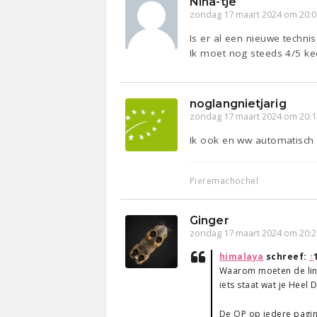
Nina-tje
zondag 17 maart 2024 om 20:0
Is er al een nieuwe techn
Ik moet nog steeds 4/5 ke
noglangnietjarig
zondag 17 maart 2024 om 20:1
Ik ook en ww automatisch
Pieremachochel
Ginger
zondag 17 maart 2024 om 20:2
himalaya
schreef:
↑
Waarom moeten de links
iets staat wat je Heel
De OP op iedere pagin