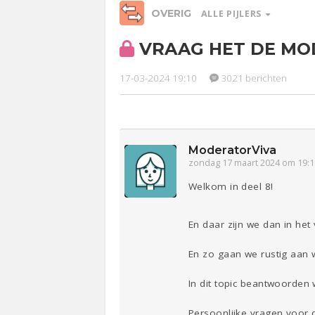
OVERIG
ALLE PIJLERS
VRAAG HET DE MOD
Relaties
Werk &
Ge
Studie
17-03-2024 19:10
3021 berichten
Entertainment
Lijf & Lijn
Sport
Contact
ModeratorViva
zondag 17 maart 2024 om 19:1
Welkom in deel 8!
En daar zijn we dan in het
En zo gaan we rustig aan
In dit topic beantwoorden
Persoonlijke vragen voor 