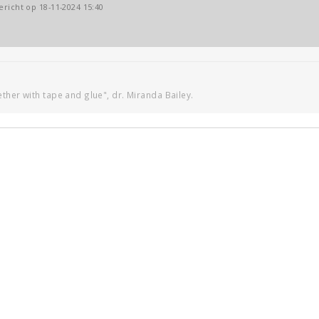
ericht op 18-11-2024 15:40
ther with tape and glue", dr. Miranda Bailey.