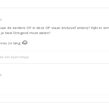
4
r de eerdere OP in deze OP staan (inclusief enters)? Kijkt er iema
at je Heel Dringend moet weten?
 nou zo lang.
 heb een bijenrompje
6