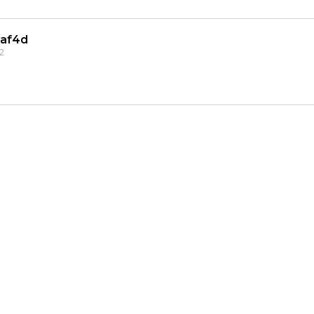
af4d
2