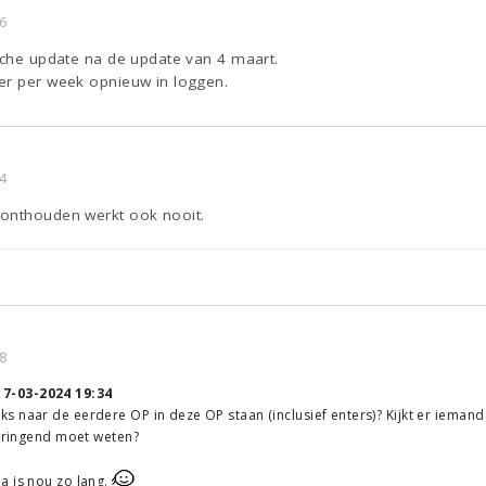
6
ische update na de update van 4 maart.
er per week opnieuw in loggen.
4
 onthouden werkt ook nooit.
8
17-03-2024 19:34
 naar de eerdere OP in deze OP staan (inclusief enters)? Kijkt er iemand o
 Dringend moet weten?
a is nou zo lang.