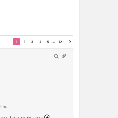
Actueel
Oekraïne
1
2
3
4
5
...
121
Thuis
Klussen
Lezen
ing.
gaat krijgen is de vraag
.