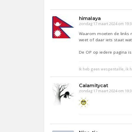
himalaya
zondag 17 maart 2024 om 19:3
Waarom moeten de links naa
weet of daar iets staat w
De OP op iedere pagina is
Ik heb geen wespentaille, ik
Calamitycat
zondag 17 maart 2024 om 19:3