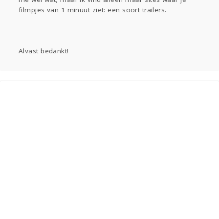
Sport
Contact
Viva zoekt
Aangeboden
filmpjes van 1 minuut ziet: een soort trailers.
Gevraagd
Horen
Doen
Zien
Alvast bedankt!
Lezen