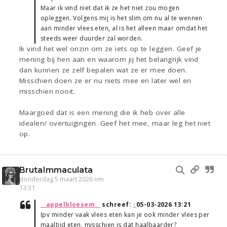
Maar ik vind niet dat ik ze het niet zou mogen
opleggen. Volgens mij is het slim om nu al te wennen
aan minder vlees eten, al is het alleen maar omdat het
steeds weer duurder zal worden.
Ik vind het wel onzin om ze iets op te leggen. Geef je
mening bij hen aan en waarom jij het belangrijk vind
dan kunnen ze zelf bepalen wat ze er mee doen.
Misschien doen ze er nu niets mee en later wel en
misschien nooit.
Maargoed dat is een mening die ik heb over alle
idealen/ overtuigingen. Geef het mee, maar leg het niet
op.
BrutaImmaculata
donderdag 5 maart 2026 om
13:31
__appelbloesem__
schreef:
↑
05-03-2026 13:21
Ipv minder vaak vlees eten kan je ook minder vlees per
maaltijd eten, misschien is dat haalbaarder?