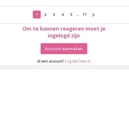
1
2
3
4
5
...
17
Om te kunnen reageren moet je
ingelogd zijn
Account aanmaken
Al een account?
Log dan hier in