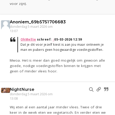
voor zijn).
Anoniem_69b5751706683
donderdag 5 maart 2026 om
13:07
OhMellie
schreef:
↑
05-03-2026 12:59
Dat je dit voor jezelf kiest is aan jou maar ontneem je
man en pubers geen hoogwaardige voedingsstoffen.
Mwoa. Het is meer dan goed mogelijk om gewoon alle
goede, nodige voedingstoffen binnen te krijgen met
geen of minder vlees hoor.
NightNurse
donderdag 5 maart 2026 om
13:08
Wij eten al een aantal jaar minder vlees. Twee of drie
keer in de week eten we vegetarisch. En verder eten we