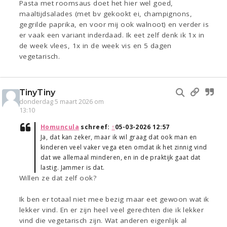
Pasta met roomsaus doet het hier wel goed,
maaltijdsalades (met bv gekookt ei, champignons,
gegrilde paprika, en voor mij ook walnoot) en verder is
er vaak een variant inderdaad. Ik eet zelf denk ik 1x in
de week vlees, 1x in de week vis en 5 dagen
vegetarisch.
TinyTiny
donderdag 5 maart 2026 om
13:10
Homuncula
schreef:
↑
05-03-2026 12:57
Ja, dat kan zeker, maar ik wil graag dat ook man en
kinderen veel vaker vega eten omdat ik het zinnig vind
dat we allemaal minderen, en in de praktijk gaat dat
lastig. Jammer is dat.
Willen ze dat zelf ook?
Ik ben er totaal niet mee bezig maar eet gewoon wat ik
lekker vind. En er zijn heel veel gerechten die ik lekker
vind die vegetarisch zijn. Wat anderen eigenlijk al