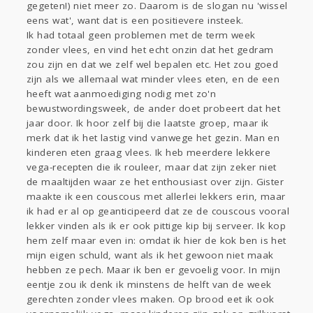
gegeten!) niet meer zo. Daarom is de slogan nu 'wissel
Gevraagd
Horen
Doen
Zien
eens wat', want dat is een positievere insteek.
Lezen
Ik had totaal geen problemen met de term week
zonder vlees, en vind het echt onzin dat het gedram
zou zijn en dat we zelf wel bepalen etc. Het zou goed
zijn als we allemaal wat minder vlees eten, en de een
heeft wat aanmoediging nodig met zo'n
bewustwordingsweek, de ander doet probeert dat het
jaar door. Ik hoor zelf bij die laatste groep, maar ik
merk dat ik het lastig vind vanwege het gezin. Man en
kinderen eten graag vlees. Ik heb meerdere lekkere
vega-recepten die ik rouleer, maar dat zijn zeker niet
de maaltijden waar ze het enthousiast over zijn. Gister
maakte ik een couscous met allerlei lekkers erin, maar
ik had er al op geanticipeerd dat ze de couscous vooral
lekker vinden als ik er ook pittige kip bij serveer. Ik kop
hem zelf maar even in: omdat ik hier de kok ben is het
mijn eigen schuld, want als ik het gewoon niet maak
hebben ze pech. Maar ik ben er gevoelig voor. In mijn
eentje zou ik denk ik minstens de helft van de week
gerechten zonder vlees maken. Op brood eet ik ook