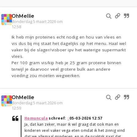
OhMellie
donderdag 5 maart 2026 om
12:58
Ik heb mijn proteines echt nodig en hou van vlees en
vis dus bij mij staat het dagelijks op het menu. Haal wel
vaker bij de slager/visboer ipv het waterige supermarkt
vlees.
Per 100 gram vis/kip heb je 25 gram proteine binnen
terwijl je daarvoor veel grotere bulk aan andere
voeding zou moeten wegwerken.
OhMellie
donderdag 5 maart 2026 om
12:59
Homuncula
schreef:
↑
05-03-2026 12:57
Ja, dat kan zeker, maar ik wil graag dat ook man en
kinderen veel vaker vega eten omdat ik het zinnig vind
dat we allemaal minderen, en in de praktijk gaat dat