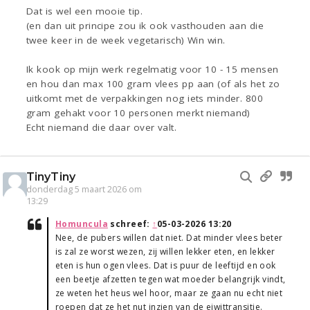
Dat is wel een mooie tip.
(en dan uit principe zou ik ook vasthouden aan die
twee keer in de week vegetarisch) Win win.
Ik kook op mijn werk regelmatig voor 10 - 15 mensen
en hou dan max 100 gram vlees pp aan (of als het zo
uitkomt met de verpakkingen nog iets minder. 800
gram gehakt voor 10 personen merkt niemand)
Echt niemand die daar over valt.
TinyTiny
donderdag 5 maart 2026 om
13:29
Homuncula
schreef:
↑
05-03-2026 13:20
Nee, de pubers willen dat niet. Dat minder vlees beter
is zal ze worst wezen, zij willen lekker eten, en lekker
eten is hun ogen vlees. Dat is puur de leeftijd en ook
een beetje afzetten tegen wat moeder belangrijk vindt,
ze weten het heus wel hoor, maar ze gaan nu echt niet
roepen dat ze het nut inzien van de eiwittransitie.