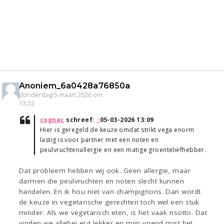
Anoniem_6a0428a76850a
donderdag 5 maart 2026 om
13:22
cognac
schreef:
↑
05-03-2026 13:09
Hier is geregeld de keuze omdat strikt vega enorm
lastig is voor partner met een noten en
peulvruchtenallergie en een matige groenteliefhebber.
Dat probleem hebben wij ook. Geen allergie, maar
darmen die peulvruchten en noten slecht kunnen
handelen. En ik hou niet van champignons. Dan wordt
de keuze in vegetarische gerechten toch wel een stuk
minder. Als we vegetarisch eten, is het vaak risotto. Dat
vinden we allebei erg lekker en mijn vriend mist het