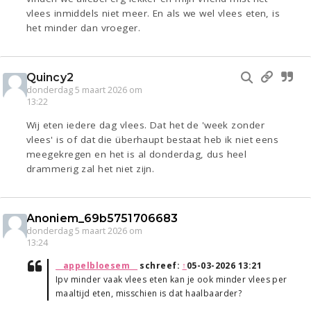
vlees inmiddels niet meer. En als we wel vlees eten, is
het minder dan vroeger.
Quincy2
donderdag 5 maart 2026 om
13:22
Wij eten iedere dag vlees. Dat het de 'week zonder
vlees' is of dat die überhaupt bestaat heb ik niet eens
meegekregen en het is al donderdag, dus heel
drammerig zal het niet zijn.
Anoniem_69b5751706683
donderdag 5 maart 2026 om
13:24
__appelbloesem__
schreef:
↑
05-03-2026 13:21
Ipv minder vaak vlees eten kan je ook minder vlees per
maaltijd eten, misschien is dat haalbaarder?