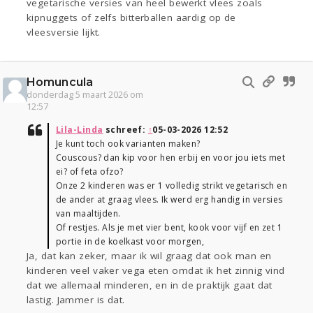
vegetarische versies van heel bewerkt vlees zoals
kipnuggets of zelfs bitterballen aardig op de
vleesversie lijkt.
Homuncula
donderdag 5 maart 2026 om
12:57
Lila-Linda
schreef:
↑
05-03-2026 12:52
Je kunt toch ook varianten maken?
Couscous? dan kip voor hen erbij en voor jou iets met
ei? of feta ofzo?
Onze 2 kinderen was er 1 volledig strikt vegetarisch en
de ander at graag vlees. Ik werd erg handig in versies
van maaltijden.
Of restjes. Als je met vier bent, kook voor vijf en zet 1
portie in de koelkast voor morgen,
Ja, dat kan zeker, maar ik wil graag dat ook man en
kinderen veel vaker vega eten omdat ik het zinnig vind
dat we allemaal minderen, en in de praktijk gaat dat
lastig. Jammer is dat.