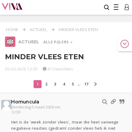
HOME
ACTUEEL
MINDER VLEES ETEN
ACTUEEL
ALLE PIJLERS
MINDER VLEES ETEN
05-03-2026 12:39
413 berichten
Relaties
Werk & Studie
Geld & Recht
Reizen
Seks
Gezondheid
Coronavirus
Overig
COVID-19
1
2
3
4
5
...
17
Oekraïne
Entertainment
Lijf & Lijn
Homuncula
Actueel
donderdag 5 maart 2026 om
12:39
Kinderen
Digi
Eten
Mode & Beauty
Zwanger
Psyche
Thuis
Klussen
Het is de 'week zonder vlees', maar die heet vanwege
negatieve reacties (gedram! zonder vlees heb ik niet
Sport
Contact
Viva zoekt
Aangeboden