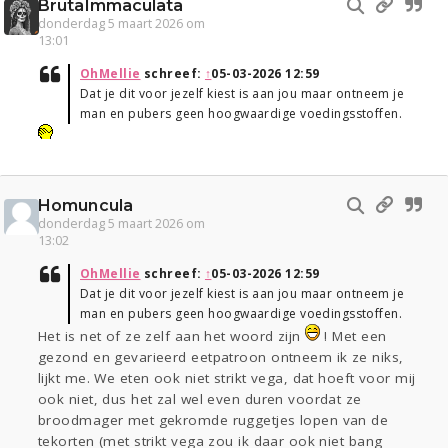
BrutaImmaculata
donderdag 5 maart 2026 om
13:01
OhMellie
schreef:
↑
05-03-2026 12:59
Dat je dit voor jezelf kiest is aan jou maar ontneem je
man en pubers geen hoogwaardige voedingsstoffen.
Homuncula
donderdag 5 maart 2026 om
13:02
OhMellie
schreef:
↑
05-03-2026 12:59
Dat je dit voor jezelf kiest is aan jou maar ontneem je
man en pubers geen hoogwaardige voedingsstoffen.
Het is net of ze zelf aan het woord zijn
! Met een
gezond en gevarieerd eetpatroon ontneem ik ze niks,
lijkt me. We eten ook niet strikt vega, dat hoeft voor mij
ook niet, dus het zal wel even duren voordat ze
broodmager met gekromde ruggetjes lopen van de
tekorten (met strikt vega zou ik daar ook niet bang