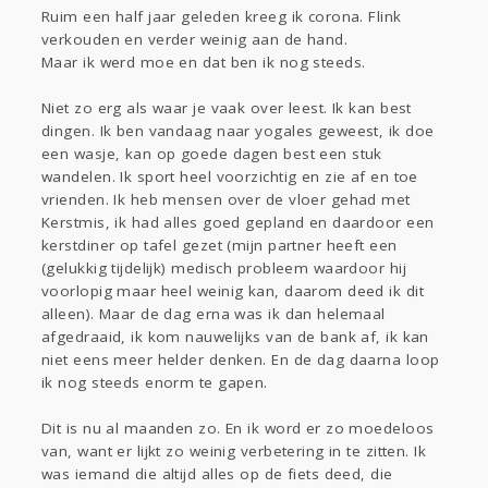
Sport
Contact
Viva zoekt
Aangeboden
Ruim een half jaar geleden kreeg ik corona. Flink
verkouden en verder weinig aan de hand.
Gevraagd
Horen
Doen
Zien
Maar ik werd moe en dat ben ik nog steeds.
Lezen
Niet zo erg als waar je vaak over leest. Ik kan best
dingen. Ik ben vandaag naar yogales geweest, ik doe
een wasje, kan op goede dagen best een stuk
wandelen. Ik sport heel voorzichtig en zie af en toe
vrienden. Ik heb mensen over de vloer gehad met
Kerstmis, ik had alles goed gepland en daardoor een
kerstdiner op tafel gezet (mijn partner heeft een
(gelukkig tijdelijk) medisch probleem waardoor hij
voorlopig maar heel weinig kan, daarom deed ik dit
alleen). Maar de dag erna was ik dan helemaal
afgedraaid, ik kom nauwelijks van de bank af, ik kan
niet eens meer helder denken. En de dag daarna loop
ik nog steeds enorm te gapen.
Dit is nu al maanden zo. En ik word er zo moedeloos
van, want er lijkt zo weinig verbetering in te zitten. Ik
was iemand die altijd alles op de fiets deed, die