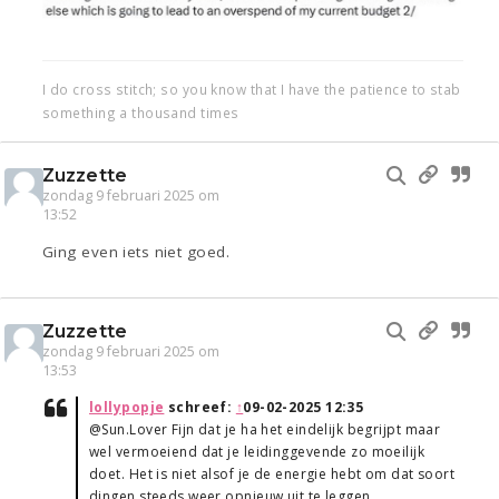
I do cross stitch; so you know that I have the patience to stab
something a thousand times
Zuzzette
zondag 9 februari 2025 om
13:52
Ging even iets niet goed.
Zuzzette
zondag 9 februari 2025 om
13:53
lollypopje
schreef:
↑
09-02-2025 12:35
@Sun.Lover Fijn dat je ha het eindelijk begrijpt maar
wel vermoeiend dat je leidinggevende zo moeilijk
doet. Het is niet alsof je de energie hebt om dat soort
dingen steeds weer opnieuw uit te leggen