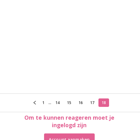
1
...
14
15
16
17
18
Om te kunnen reageren moet je
ingelogd zijn
Account aanmaken