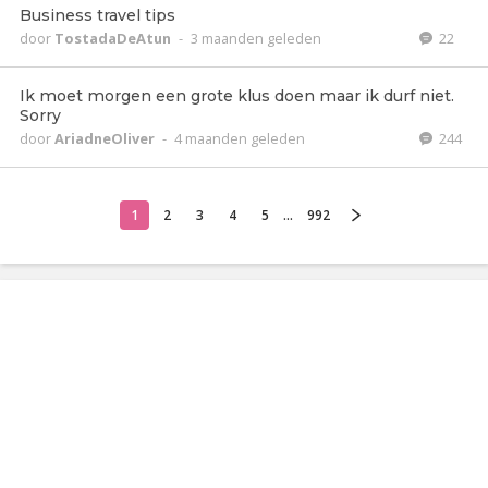
Business travel tips
door
TostadaDeAtun
-
3 maanden geleden
22
Ik moet morgen een grote klus doen maar ik durf niet.
Sorry
door
AriadneOliver
-
4 maanden geleden
244
1
2
3
4
5
...
992