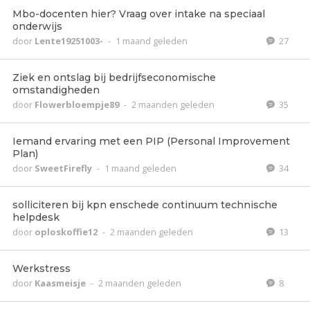
Mbo-docenten hier? Vraag over intake na speciaal
onderwijs
door
Lente19251003-
-
1 maand geleden
27
Ziek en ontslag bij bedrijfseconomische
omstandigheden
door
Flowerbloempje89
-
2 maanden geleden
35
Iemand ervaring met een PIP (Personal Improvement
Plan)
door
SweetFirefly
-
1 maand geleden
34
solliciteren bij kpn enschede continuum technische
helpdesk
door
oploskoffie12
-
2 maanden geleden
13
Werkstress
door
Kaasmeisje
-
2 maanden geleden
8