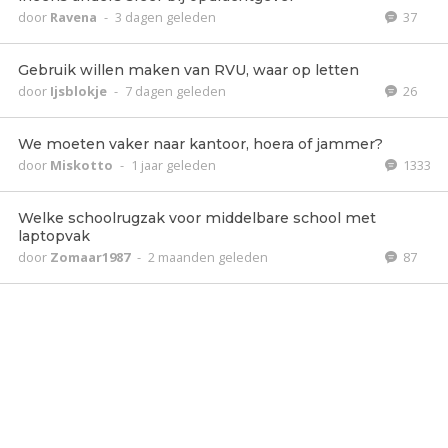
door
Ravena
-
3 dagen geleden
37
Gebruik willen maken van RVU, waar op letten
door
Ijsblokje
-
7 dagen geleden
26
We moeten vaker naar kantoor, hoera of jammer?
door
Miskotto
-
1 jaar geleden
1333
Welke schoolrugzak voor middelbare school met
laptopvak
door
Zomaar1987
-
2 maanden geleden
87