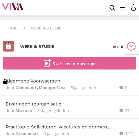
HOME
WERK & STUDIE
WERK & STUDIE
meer info
Start een nieuw topic
Algemene Voorwaarden
door
CommunityManagerViva
-
5 jaar geleden
0
Ervaringen reorganisatie
door
Mwrosa
-
3 dagen geleden
23
Praattopic: Solliciteren, vacatures en dromen....
door
Yasminmax
-
3 jaar geleden
1412