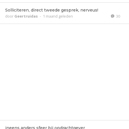
Solliciteren, direct tweede gesprek, nerveus!
door
Geertruidas
-
1 maand geleden
30
ineens anders sfeer bij opdrachtgever