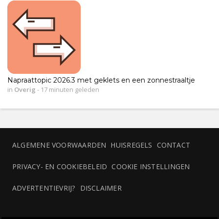
Napraattopic 2026.3 met geklets en een zonnestraaltje
in
Overig
-
17 minuten geleden
ALGEMENE VOORWAARDEN
HUISREGELS
CONTACT
PRIVACY- EN COOKIEBELEID
COOKIE INSTELLINGEN
ADVERTENTIEVRIJ?
DISCLAIMER