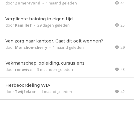
door
Zomeravond
-
1 maand geleden
41
Verplichte training in eigen tijd
door
KamilleT
-
29 dagen geleden
25
Van zorg naar kantoor. Gaat dit ooit wennen?
door
Monchou-cherry
-
1 maand geleden
29
Vakmanschap, opleiding, cursus enz.
door
reneviva
-
3 maanden geleden
43
Herbeoordeling WIA
door
Twijfelaar
-
1 maand geleden
42