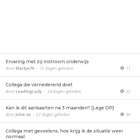
Ervaring met zij-instroom onderwijs
door
Marlyn76
-
12 dagen geleden
11
Collega die vernederend doet
door
LeadingLady
-
24 dagen geleden
22
Kan ik dit aankaarten na 3 maanden? [Lege OP]
door
Jolie-xx
-
27 dagen geleden
99
Collega met gevoelens, hoe krijg ik de situatie weer
normaal