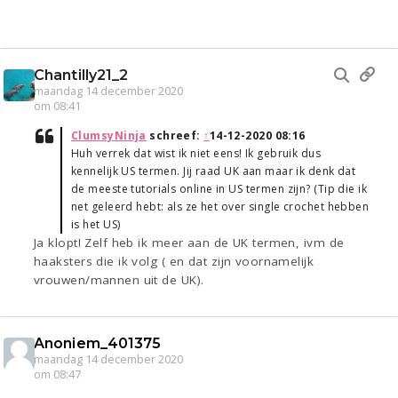
Chantilly21_2
maandag 14 december 2020
om 08:41
ClumsyNinja
schreef:
↑
14-12-2020 08:16
Huh verrek dat wist ik niet eens! Ik gebruik dus
kennelijk US termen. Jij raad UK aan maar ik denk dat
de meeste tutorials online in US termen zijn? (Tip die ik
net geleerd hebt: als ze het over single crochet hebben
is het US)
Ja klopt! Zelf heb ik meer aan de UK termen, ivm de
haaksters die ik volg ( en dat zijn voornamelijk
vrouwen/mannen uit de UK).
Anoniem_401375
maandag 14 december 2020
om 08:47