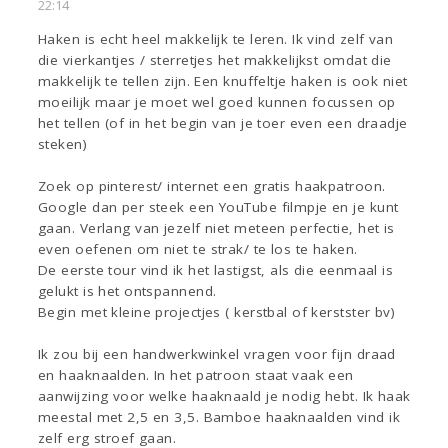
22:14
Haken is echt heel makkelijk te leren. Ik vind zelf van
die vierkantjes / sterretjes het makkelijkst omdat die
makkelijk te tellen zijn. Een knuffeltje haken is ook niet
moeilijk maar je moet wel goed kunnen focussen op
het tellen (of in het begin van je toer even een draadje
steken)
Zoek op pinterest/ internet een gratis haakpatroon.
Google dan per steek een YouTube filmpje en je kunt
gaan. Verlang van jezelf niet meteen perfectie, het is
even oefenen om niet te strak/ te los te haken.
De eerste tour vind ik het lastigst, als die eenmaal is
gelukt is het ontspannend.
Begin met kleine projectjes ( kerstbal of kerstster bv)
Ik zou bij een handwerkwinkel vragen voor fijn draad
en haaknaalden. In het patroon staat vaak een
aanwijzing voor welke haaknaald je nodig hebt. Ik haak
meestal met 2,5 en 3,5. Bamboe haaknaalden vind ik
zelf erg stroef gaan.