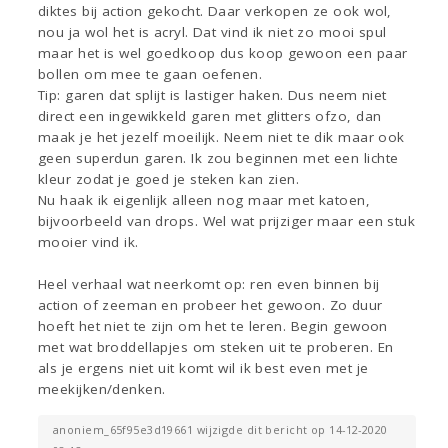
diktes bij action gekocht. Daar verkopen ze ook wol,
nou ja wol het is acryl. Dat vind ik niet zo mooi spul
maar het is wel goedkoop dus koop gewoon een paar
bollen om mee te gaan oefenen.
Tip: garen dat splijt is lastiger haken. Dus neem niet
direct een ingewikkeld garen met glitters ofzo, dan
maak je het jezelf moeilijk. Neem niet te dik maar ook
geen superdun garen. Ik zou beginnen met een lichte
kleur zodat je goed je steken kan zien.
Nu haak ik eigenlijk alleen nog maar met katoen,
bijvoorbeeld van drops. Wel wat prijziger maar een stuk
mooier vind ik.
Heel verhaal wat neerkomt op: ren even binnen bij
action of zeeman en probeer het gewoon. Zo duur
hoeft het niet te zijn om het te leren. Begin gewoon
met wat broddellapjes om steken uit te proberen. En
als je ergens niet uit komt wil ik best even met je
meekijken/denken.
anoniem_65f95e3d19661 wijzigde dit bericht op 14-12-2020