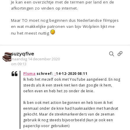
Je kan een overzichtje met de termen per land en de
afkortingen zo vinden op internet.
Maar TO moet nog beginnen dus Nederlandse filmpjes
en wat makkelijke patronen van bijv Wolplein lijkt me
nu het meest nuttig
suzyqfive
maandag 14 december 2020
om 09:13
Pluma
schreef:
↑
14-12-2020 08:11
Ik heb het mezelf ook met YouTube aangeleerd. En nog
steeds als ik een steek niet ken dan google ik hem,
oefen even en heb het zo onder de knie.
Ik ben ook met action begonnen en heb toen ik het
eenmaal onder de knie had haaknaalden met handvat
gekocht. Maar de steekmarkeerders van de zeeman
gebruik ik nog steeds bijvoorbeeld (kun je ook een
paperclip voor gebruiken)