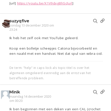
[url]
https://youtu.be/X1V9dxg8hSc[url
]
suzyqfive
zondag 13 december 2020 om
23:24
Ik heb het zelf ook met YouTube geleerd.
Koop een bolletje scheepjes Catona bijvoorbeeld en
een naald met een handvat. Niet dat spul van wibra oid.
De term: "help" in caps-lock als topic-titel is over het
algemeen omgekeerd evenredig aan de ernst van het
betreffende probleem.
Minik
maandag 14 december 2020
om 00:20
Ik ben begonnen met een deken van een CAL (crochet