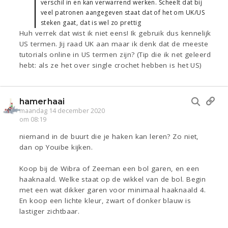
verschil in en kan verwarrend werken. Scheelt dat bij
veel patronen aangegeven staat dat of het om UK/US
steken gaat, dat is wel zo prettig
Huh verrek dat wist ik niet eens! Ik gebruik dus kennelijk
US termen. Jij raad UK aan maar ik denk dat de meeste
tutorials online in US termen zijn? (Tip die ik net geleerd
hebt: als ze het over single crochet hebben is het US)
hamerhaai
maandag 14 december 2020
om 08:19
niemand in de buurt die je haken kan leren? Zo niet,
dan op Youibe kijken.
Koop bij de Wibra of Zeeman een bol garen, en een
haaknaald. Welke staat op de wikkel van de bol. Begin
met een wat dikker garen voor minimaal haaknaald 4.
En koop een lichte kleur, zwart of donker blauw is
lastiger zichtbaar.