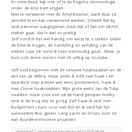
En inderdaad, kijk ook of je de Engelse terminologie
onder de knie kunt krijgen.
Niet te verwarren met de Amerikaanse, want daar zit
verschil in en kan verwarrend werken. Scheelt dat bij
veel patronen aangegeven staat dat of het om UK/US
steken gaat, dat is wel zo prettig.
Zelf vond ik het wel handig om eerst NL's steken onder
de knie te krijgen, de handeling en vertaling van de
steken naar UK vond ik toen eenvoudig gaan.. Maar, je
kunt ook direct starten met Uk uitleg op Youtube.
Zelf ooit begonnen met de simpele haaknaalden en de
wol van de Wibra, maar sinds ik echt veel haak ( en
daardoor mijn polsen wel eens protesteren), haak ik
met Clover haaknaalden. Mijn grote wens zijn de Tulip
naalden, maar voor een uit de hand gelopen hobby
vind ik da tnog iets te gortig. Zelf haak ik veel met
BudgetYarn ( euro voor een bol en ik vind het fijn
aanvoelen) Rico garen, Lang yarns en Drops voor de
wat duurdere/mooiere projecten.
chantilly21_2 wijzigde dit bericht op 14-12-2020 08:14