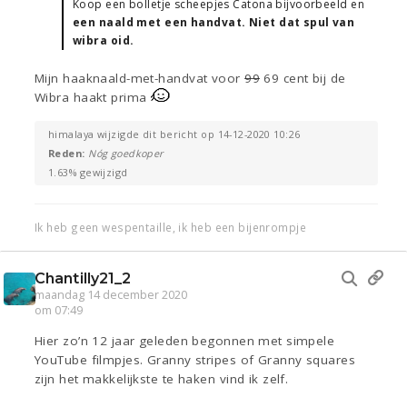
Koop een bolletje scheepjes Catona bijvoorbeeld en
een naald met een handvat. Niet dat spul van
wibra oid.
Mijn haaknaald-met-handvat voor
99
69 cent bij de
Wibra haakt prima
himalaya wijzigde dit bericht op 14-12-2020 10:26
Reden:
Nóg goedkoper
1.63% gewijzigd
Ik heb geen wespentaille, ik heb een bijenrompje
Chantilly21_2
maandag 14 december 2020
om 07:49
Hier zo’n 12 jaar geleden begonnen met simpele
YouTube filmpjes. Granny stripes of Granny squares
zijn het makkelijkste te haken vind ik zelf.