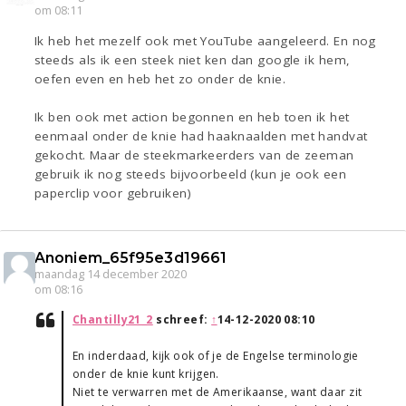
om 08:11
Ik heb het mezelf ook met YouTube aangeleerd. En nog
steeds als ik een steek niet ken dan google ik hem,
oefen even en heb het zo onder de knie.
Ik ben ook met action begonnen en heb toen ik het
eenmaal onder de knie had haaknaalden met handvat
gekocht. Maar de steekmarkeerders van de zeeman
gebruik ik nog steeds bijvoorbeeld (kun je ook een
paperclip voor gebruiken)
Anoniem_65f95e3d19661
maandag 14 december 2020
om 08:16
Chantilly21_2
schreef:
↑
14-12-2020 08:10
En inderdaad, kijk ook of je de Engelse terminologie
onder de knie kunt krijgen.
Niet te verwarren met de Amerikaanse, want daar zit