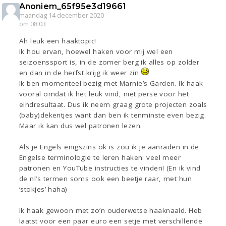
Anoniem_65f95e3d19661
maandag 14 december 2020
om 08:03
Ah leuk een haaktopic!
Ik hou ervan, hoewel haken voor mij wel een
seizoenssport is, in de zomer berg ik alles op zolder
en dan in de herfst krijg ik weer zin
Ik ben momenteel bezig met Marnie’s Garden. Ik haak
vooral omdat ik het leuk vind, niet perse voor het
eindresultaat. Dus ik neem graag grote projecten zoals
(baby)dekentjes want dan ben ik tenminste even bezig.
Maar ik kan dus wel patronen lezen.
Als je Engels enigszins ok is zou ik je aanraden in de
Engelse terminologie te leren haken: veel meer
patronen en YouTube instructies te vinden! (En ik vind
de nl’s termen soms ook een beetje raar, met hun
‘stokjes’ haha)
Ik haak gewoon met zo’n ouderwetse haaknaald. Heb
laatst voor een paar euro een setje met verschillende