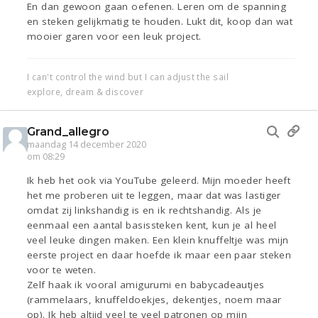
En dan gewoon gaan oefenen. Leren om de spanning
en steken gelijkmatig te houden. Lukt dit, koop dan wat
mooier garen voor een leuk project.
I can't control the wind but I can adjust the sail
explore, dream & discover
Grand_allegro
maandag 14 december 2020
om 08:29
Ik heb het ook via YouTube geleerd. Mijn moeder heeft
het me proberen uit te leggen, maar dat was lastiger
omdat zij linkshandig is en ik rechtshandig. Als je
eenmaal een aantal basissteken kent, kun je al heel
veel leuke dingen maken. Een klein knuffeltje was mijn
eerste project en daar hoefde ik maar een paar steken
voor te weten.
Zelf haak ik vooral amigurumi en babycadeautjes
(rammelaars, knuffeldoekjes, dekentjes, noem maar
op). Ik heb altijd veel te veel patronen op mijn