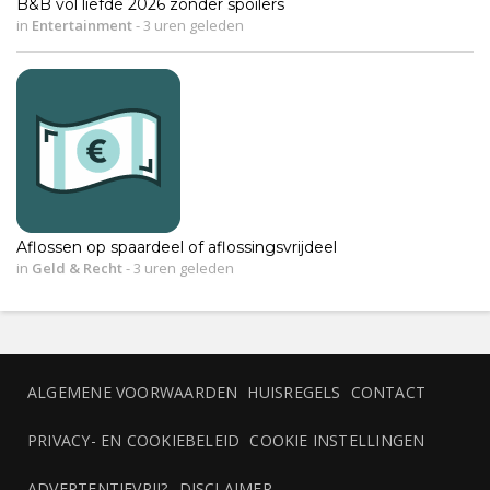
B&B vol liefde 2026 zonder spoilers
in
Entertainment
-
3 uren geleden
Aflossen op spaardeel of aflossingsvrijdeel
in
Geld & Recht
-
3 uren geleden
ALGEMENE VOORWAARDEN
HUISREGELS
CONTACT
PRIVACY- EN COOKIEBELEID
COOKIE INSTELLINGEN
ADVERTENTIEVRIJ?
DISCLAIMER