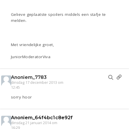
Gelieve geplaatste spoilers middels een stafje te
melden.
Met vriendelijke groet,
JuniorModeratorViva
Anoniem_7783
dinsdag 17 december 2013 om
12:45
sorry hoor
Anoniem_64f4bc1c8e92f
dinsdag 21 januari 2014 om
16:29