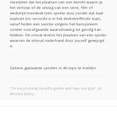
meedelen dat het plaatsen van een bericht waarin je
Sport
Contact
Viva zoekt
Aangeboden
het verloop of de uitslag van een serie, film of
Gevraagd
Horen
Doen
Zien
wedstrijd meedeelt (een spoiler dus) zonder dat daar
Lezen
expliciet om verzocht is in het desbetreffende topic,
vanaf heden een sanctie volgens het bansysteem
zonder voorafgaande waarschuwing tot gevolg kan
hebben. Dit omvat tevens het plaatsen van een spoiler
waarvan de inhoud naderhand door jouzelf gewijzigd
is.
Gelieve geplaatste spoilers in dit topic te melden.
"I'm busy holding myself together with tape and glue", dr.
Miranda Bailey.