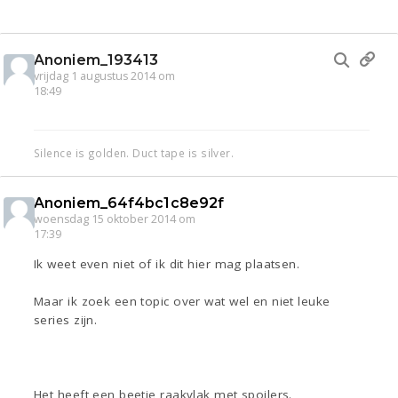
Anoniem_193413
vrijdag 1 augustus 2014 om
18:49
Silence is golden. Duct tape is silver.
Anoniem_64f4bc1c8e92f
woensdag 15 oktober 2014 om
17:39
Ik weet even niet of ik dit hier mag plaatsen.
Maar ik zoek een topic over wat wel en niet leuke
series zijn.
Het heeft een beetje raakvlak met spoilers.