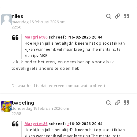
nlies
maandag 16 februari 2026 om
22:56
Margriet86
schreef:
↑
16-02-2026 20:44
Hoe kijken jullie het altijd? Ik neem het op zodat ik kan
kijken wanneer ik wil maar kreeg nu The mentalist te
zien ipv MKR..
ik kijk onder het eten, en neem het op voor als ik
toevallig iets anders te doen heb
De waarheid is dat iedereen zomaar wat probeert
tweeling
donderdag 19 februari 2026 om
22:58
Margriet86
schreef:
↑
16-02-2026 20:44
Hoe kijken jullie het altijd? Ik neem het op zodat ik kan
kijken wanneer ik wil maar kreeg nu The mentalist te