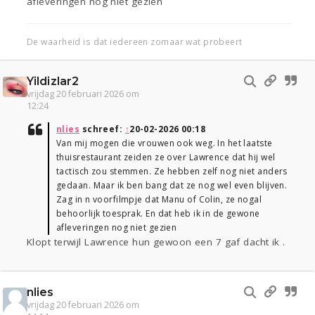
afleveringen nog niet gezien
De waarheid is dat iedereen zomaar wat probeert
Yildizlar2
vrijdag 20 februari 2026 om
12:24
nlies
schreef:
↑
20-02-2026 00:18
Van mij mogen die vrouwen ook weg. In het laatste
thuisrestaurant zeiden ze over Lawrence dat hij wel
tactisch zou stemmen. Ze hebben zelf nog niet anders
gedaan. Maar ik ben bang dat ze nog wel even blijven.
Zag in n voorfilmpje dat Manu of Colin, ze nogal
behoorlijk toesprak. En dat heb ik in de gewone
afleveringen nog niet gezien
Klopt terwijl Lawrence hun gewoon een 7 gaf dacht ik .
nlies
vrijdag 20 februari 2026 om