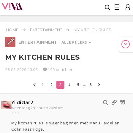
HOME
ENTERTAINMENT
MY KITCHEN RULES
ENTERTAINMENT
ALLE PIJLERS
MY KITCHEN RULES
28-01-2026 20:03
195 berichten
Relaties
Werk & Studie
Geld & Recht
Reizen
Seks
Gezondheid
Coronavirus
Overig
COVID-19
1
2
3
4
5
...
8
Actueel
Oekraïne
Lijf & Lijn
Yildizlar2
Entertainment
woensdag 28 januari 2026 om
20:03
Kinderen
Digi
Eten
Mode & Beauty
Zwanger
Psyche
Thuis
Klussen
My kitchen rules is weer beginnen met Manu Feidel en
Colin Fassnidge.
Sport
Contact
Viva zoekt
Aangeboden