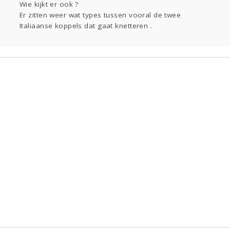
Wie kijkt er ook ?
Gevraagd
Horen
Doen
Zien
Er zitten weer wat types tussen vooral de twee
Lezen
Italiaanse koppels dat gaat knetteren .