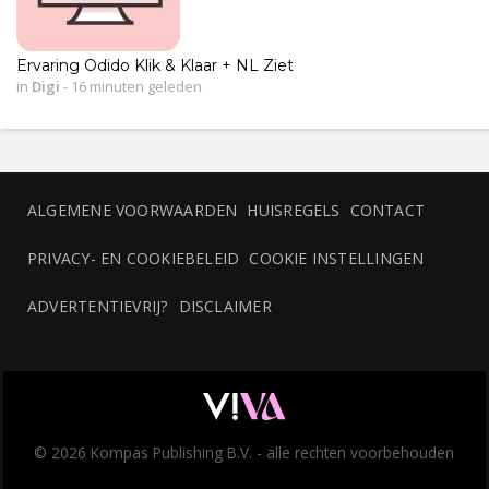
Ervaring Odido Klik & Klaar + NL Ziet
in
Digi
-
16 minuten geleden
ALGEMENE VOORWAARDEN
HUISREGELS
CONTACT
PRIVACY- EN COOKIEBELEID
COOKIE INSTELLINGEN
ADVERTENTIEVRIJ?
DISCLAIMER
© 2026 Kompas Publishing B.V. - alle rechten voorbehouden