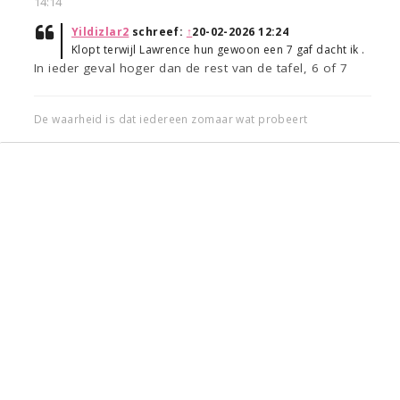
14:14
Yildizlar2
schreef:
↑
20-02-2026 12:24
Klopt terwijl Lawrence hun gewoon een 7 gaf dacht ik .
In ieder geval hoger dan de rest van de tafel, 6 of 7
De waarheid is dat iedereen zomaar wat probeert