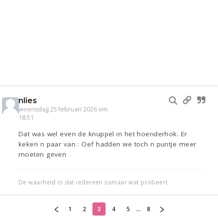
nlies
woensdag 25 februari 2026 om
18:51
Dat was wel even de knuppel in het hoenderhok. Er
keken n paar van : Oef hadden we toch n puntje meer
moeten geven
De waarheid is dat iedereen zomaar wat probeert
1
2
3
4
5
...
8