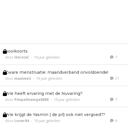
hooikoorts
door
Herstel
-
19 jaar geleden
7
Zware menstruatie: maandverband onvoldoende!
door
maxime2
-
19 jaar geleden
21
Wie heeft ervaring met de Nuvaring?
door
Pimpelmeesje8888
-
19 jaar geleden
7
Wie krijgt de Yasmin ( de pil) ook niet vergoed??
door
Lover84
-
19 jaar geleden
6