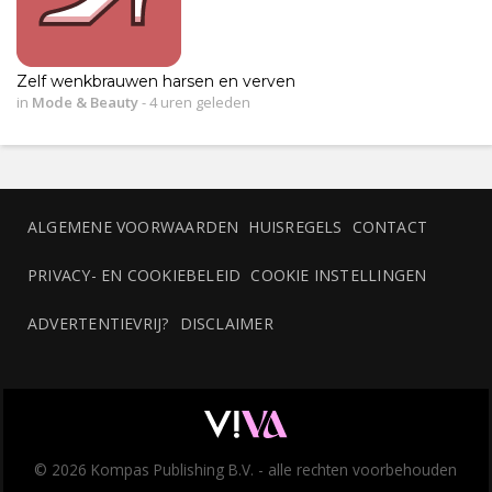
Zelf wenkbrauwen harsen en verven
in
Mode & Beauty
-
4 uren geleden
ALGEMENE VOORWAARDEN
HUISREGELS
CONTACT
PRIVACY- EN COOKIEBELEID
COOKIE INSTELLINGEN
ADVERTENTIEVRIJ?
DISCLAIMER
© 2026 Kompas Publishing B.V. - alle rechten voorbehouden