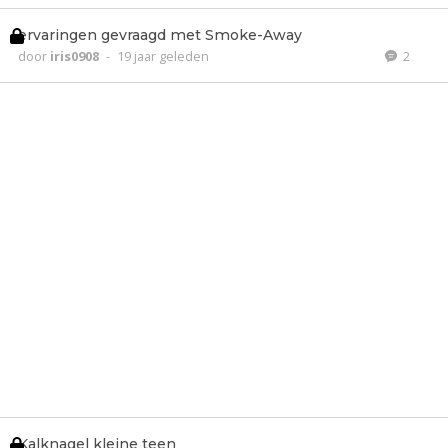
ervaringen gevraagd met Smoke-Away
door
iris0908
-
19 jaar geleden
2
Kalknagel kleine teen