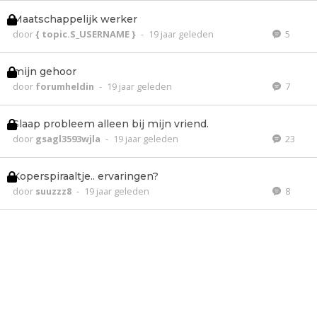
Maatschappelijk werker
door
{ topic.S_USERNAME }
-
19 jaar geleden
5
mijn gehoor
door
forumheldin
-
19 jaar geleden
7
Slaap probleem alleen bij mijn vriend.
door
gsagl3593wjla
-
19 jaar geleden
23
Koperspiraaltje.. ervaringen?
door
suuzzz8
-
19 jaar geleden
8