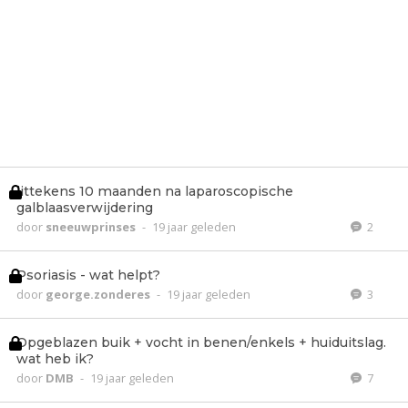
littekens 10 maanden na laparoscopische
galblaasverwijdering
door
sneeuwprinses
-
19 jaar geleden
2
Psoriasis - wat helpt?
door
george.zonderes
-
19 jaar geleden
3
Opgeblazen buik + vocht in benen/enkels + huiduitslag.
wat heb ik?
door
DMB
-
19 jaar geleden
7