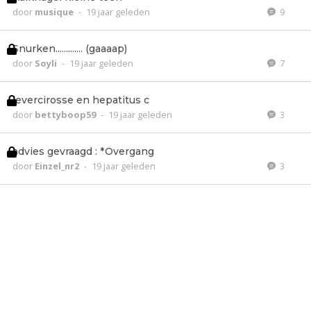
door
musique
-
19 jaar geleden
9
Snurken............. (gaaaap)
door
Soyli
-
19 jaar geleden
7
levercirosse en hepatitus c
door
bettyboop59
-
19 jaar geleden
3
advies gevraagd : *Overgang
door
Einzel_nr2
-
19 jaar geleden
3