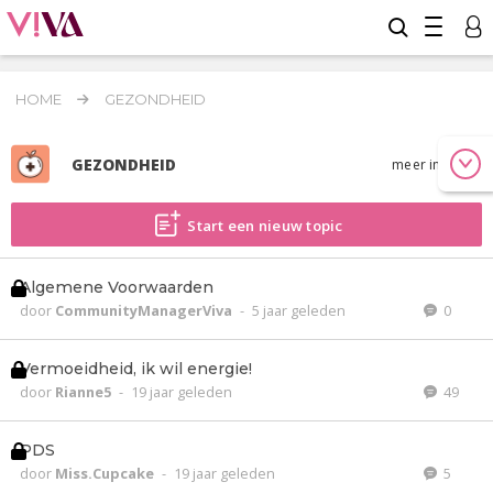
HOME
GEZONDHEID
GEZONDHEID
meer info
Start een nieuw topic
Algemene Voorwaarden
door
CommunityManagerViva
-
5 jaar geleden
0
Vermoeidheid, ik wil energie!
door
Rianne5
-
19 jaar geleden
49
PDS
door
Miss.Cupcake
-
19 jaar geleden
5