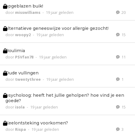
opgeblazen buik!
door
misswilliams
-
19 jaar geleden
20
alternatieve geneeswijze voor allergie gezocht!
door
woopy2
-
19 jaar geleden
15
Boulimia
door
PSVfan78
-
19 jaar geleden
11
Oude vullingen
door
twentythree
-
19 jaar geleden
1
psycholoog: heeft het jullie geholpen? hoe vind je een
goede?
door
isola
-
19 jaar geleden
15
Keelontsteking voorkomen?
door
Rispa
-
19 jaar geleden
3