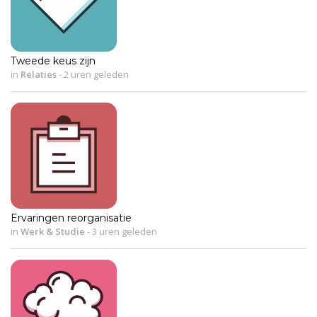
Tweede keus zijn
in
Relaties
-
2 uren geleden
Ervaringen reorganisatie
in
Werk & Studie
-
3 uren geleden