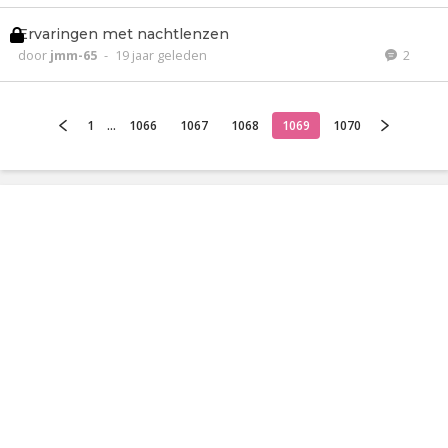
Ervaringen met nachtlenzen
door
jmm-65
-
19 jaar geleden
2
1
...
1066
1067
1068
1069
1070