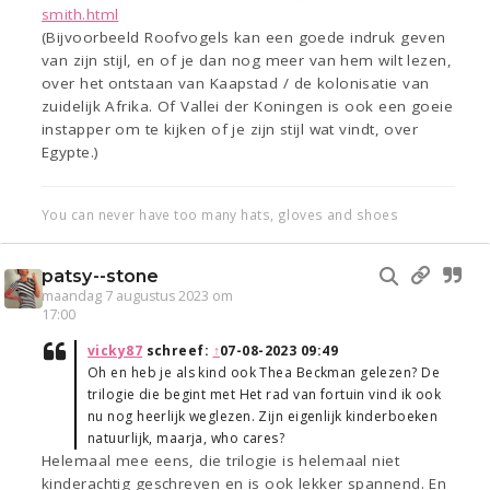
smith.html
(Bijvoorbeeld Roofvogels kan een goede indruk geven
van zijn stijl, en of je dan nog meer van hem wilt lezen,
over het ontstaan van Kaapstad / de kolonisatie van
zuidelijk Afrika. Of Vallei der Koningen is ook een goeie
instapper om te kijken of je zijn stijl wat vindt, over
Egypte.)
You can never have too many hats, gloves and shoes
patsy--stone
maandag 7 augustus 2023 om
17:00
vicky87
schreef:
↑
07-08-2023 09:49
Oh en heb je als kind ook Thea Beckman gelezen? De
trilogie die begint met Het rad van fortuin vind ik ook
nu nog heerlijk weglezen. Zijn eigenlijk kinderboeken
natuurlijk, maarja, who cares?
Helemaal mee eens, die trilogie is helemaal niet
kinderachtig geschreven en is ook lekker spannend. En