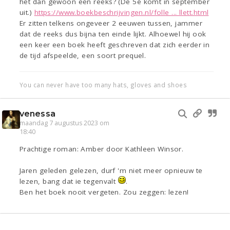
het dan gewoon een reeks? (De 5e komt in september
uit.)
https://www.boekbeschrijvingen.nl/folle ... llett.html
Er zitten telkens ongeveer 2 eeuwen tussen, jammer
dat de reeks dus bijna ten einde lijkt. Alhoewel hij ook
een keer een boek heeft geschreven dat zich eerder in
de tijd afspeelde, een soort prequel.
You can never have too many hats, gloves and shoes
venessa
maandag 7 augustus 2023 om
18:40
Prachtige roman: Amber door Kathleen Winsor.
Jaren geleden gelezen, durf 'm niet meer opnieuw te
lezen, bang dat ie tegenvalt
.
Ben het boek nooit vergeten. Zou zeggen: lezen!