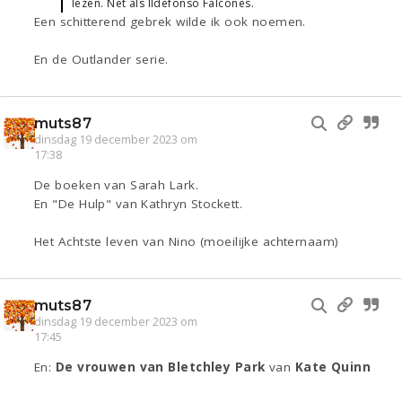
lezen. Net als Ildefonso Falcones.
Een schitterend gebrek wilde ik ook noemen.
En de Outlander serie.
muts87
dinsdag 19 december 2023 om
17:38
De boeken van Sarah Lark.
En "De Hulp" van Kathryn Stockett.
Het Achtste leven van Nino (moeilijke achternaam)
muts87
dinsdag 19 december 2023 om
17:45
En:
De vrouwen van Bletchley Park
van
Kate Quinn