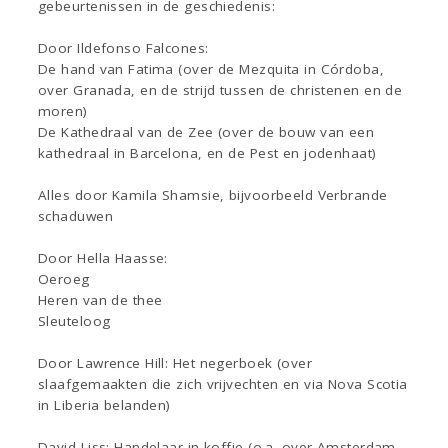
gebeurtenissen in de geschiedenis:
Door Ildefonso Falcones:
De hand van Fatima (over de Mezquita in Córdoba,
over Granada, en de strijd tussen de christenen en de
moren)
De Kathedraal van de Zee (over de bouw van een
kathedraal in Barcelona, en de Pest en jodenhaat)
Alles door Kamila Shamsie, bijvoorbeeld Verbrande
schaduwen
Door Hella Haasse:
Oeroeg
Heren van de thee
Sleuteloog
Door Lawrence Hill: Het negerboek (over
slaafgemaakten die zich vrijvechten en via Nova Scotia
in Liberia belanden)
David Liss: Handelaar in koffie (o.a. over Amsterdam