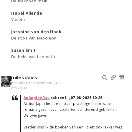
De kleur van melk
Isabel Allende
Violeta
Jacobine van den Hoek
De roos van Napoleon
Susan Smit
De heks van Limbricht
milesdavis
maandag 18 december 2023
om 20:00
AnAppleADay
schreef:
↑
07-08-2023 10:26
Arthur Japin heeft een paar prachtige historische
romans geschreven zoals Een schitterend gebrek en
De overgave.
Verder vind ik de boeken van Ken Folett ook lekker weg