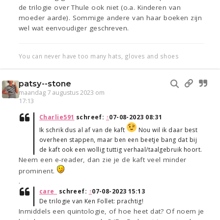
de trilogie over Thule ook niet (o.a. Kinderen van
moeder aarde). Sommige andere van haar boeken zijn
wel wat eenvoudiger geschreven.
You can never have too many hats, gloves and shoes
patsy--stone
maandag 7 augustus 2023 om
17:13
Charlie591
schreef:
↑
07-08-2023 08:31
Ik schrik dus al af van de kaft
Nou wil ik daar best
overheen stappen, maar ben een beetje bang dat bij
de kaft ook een wollig tuttig verhaal/taalgebruik hoort.
Neem een e-reader, dan zie je de kaft veel minder
prominent.
.
care_
schreef:
↑
07-08-2023 15:13
De trilogie van Ken Follet: prachtig!
Inmiddels een quintologie, of hoe heet dat? Of noem je