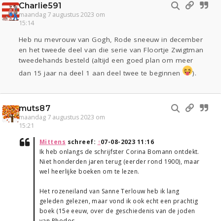
Charlie591
maandag 7 augustus 2023 om
15:14
Heb nu mevrouw van Gogh, Rode sneeuw in december
en het tweede deel van die serie van Floortje Zwigtman
tweedehands besteld (altijd een goed plan om meer
dan 15 jaar na deel 1 aan deel twee te beginnen
).
muts87
maandag 7 augustus 2023 om
15:21
Mittens
schreef:
↑
07-08-2023 11:16
Ik heb onlangs de schrijfster Corina Bomann ontdekt.
Niet honderden jaren terug (eerder rond 1900), maar
wel heerlijke boeken om te lezen.
Het rozeneiland van Sanne Terlouw heb ik lang
geleden gelezen, maar vond ik ook echt een prachtig
boek (15e eeuw, over de geschiedenis van de joden
van Rhodos