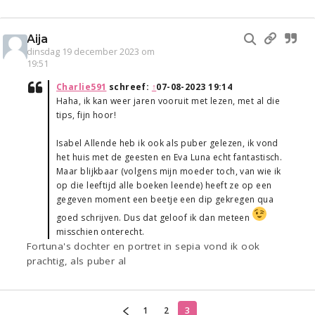
Aija
dinsdag 19 december 2023 om
19:51
Charlie591
schreef:
↑
07-08-2023 19:14
Haha, ik kan weer jaren vooruit met lezen, met al die
tips, fijn hoor!
Isabel Allende heb ik ook als puber gelezen, ik vond
het huis met de geesten en Eva Luna echt fantastisch.
Maar blijkbaar (volgens mijn moeder toch, van wie ik
op die leeftijd alle boeken leende) heeft ze op een
gegeven moment een beetje een dip gekregen qua
goed schrijven. Dus dat geloof ik dan meteen
misschien onterecht.
Fortuna's dochter en portret in sepia vond ik ook
prachtig, als puber al
1
2
3