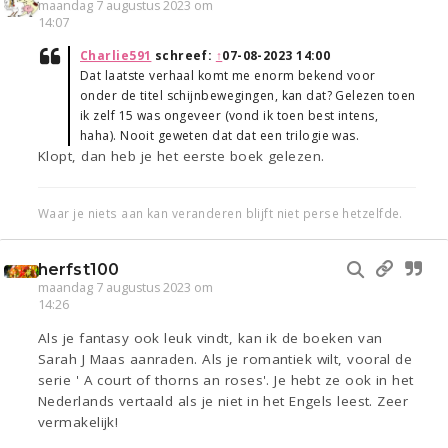
maandag 7 augustus 2023 om
14:07
Charlie591
schreef:
↑
07-08-2023 14:00
Dat laatste verhaal komt me enorm bekend voor
onder de titel schijnbewegingen, kan dat? Gelezen toen
ik zelf 15 was ongeveer (vond ik toen best intens,
haha). Nooit geweten dat dat een trilogie was.
Klopt, dan heb je het eerste boek gelezen.
Waar je niets aan kan veranderen blijft niet perse hetzelfde.
herfst100
maandag 7 augustus 2023 om
14:26
Als je fantasy ook leuk vindt, kan ik de boeken van
Sarah J Maas aanraden. Als je romantiek wilt, vooral de
serie ' A court of thorns an roses'. Je hebt ze ook in het
Nederlands vertaald als je niet in het Engels leest. Zeer
vermakelijk!