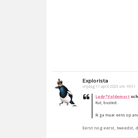
Explorista
vrijdag 11 april 2025 om 19:51
Lady*Voldemort
sch
Kut, busted.
Ik ga maar eens op an
Eerst nog eerst, tweedst, d