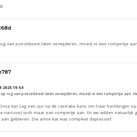
l.
168d
p rug van poezebeest laten verwijderen, moest ie een rompertje aa
e787
4-2025 19:54
e op rug van poezebeest laten verwijderen, moest ie een rompertje aan. He
 Onze kat zag een uur na de castratie kans om haar hechtingen op
we narcose) toch maar een rompertje aan. En we wilden natuurlijk 
 aan gebleven. Die arme kat was compleet depressief.