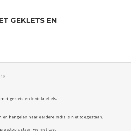
ET GEKLETS EN
ld & Recht
Reizen
Seks
Gezondheid
Coronavirus
COVID-19
Overig
Kinderen
Digi
Eten
Mode &
Zwanger
Psyche
Beauty
Viva zoekt
Aangeboden
Gevraagd
Horen
Doen
Zien
:19
met geklets en lentekriebels.
en en hengelen naar eerdere nicks is niet toegestaan.
raattopic staan we niet toe.