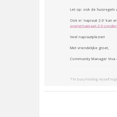
Let op: ook de huisregels 
Ook in 'napraat 2.0' kan e
overig/napraat-2-0-zonder
Veel napraatplezier!
Met vriendelijke groet,
Community Manager Viva 
"I'm busy holding myself toge