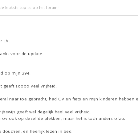
de leukste topics op het forum!
r LV.
edankt voor de update.
ld op mijn 39e.
t geeft zoooo veel vrijheid.
ral naar toe gebracht, had OV en fiets en mijn kinderen hebben e
rijbewijs geeft wel degelijk heel veel vrijheid.
n ov ook op dezelfde plekken, maar het is toch anders ofzo.
 douchen, en heerlijk lezen in bed.