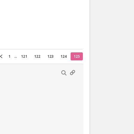
Actueel
Oekraïne
Thuis
Klussen
1
...
121
122
123
124
125
Lezen