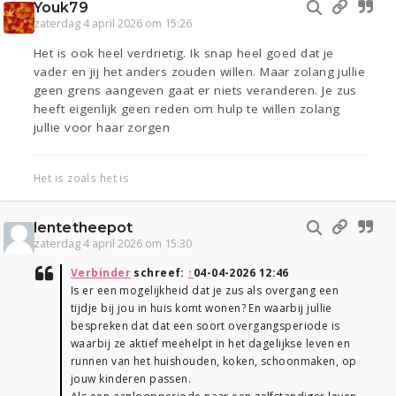
Youk79
zaterdag 4 april 2026 om 15:26
Het is ook heel verdrietig. Ik snap heel goed dat je
vader en jij het anders zouden willen. Maar zolang jullie
geen grens aangeven gaat er niets veranderen. Je zus
heeft eigenlijk geen reden om hulp te willen zolang
jullie voor haar zorgen
Het is zoals het is
lentetheepot
zaterdag 4 april 2026 om 15:30
Verbinder
schreef:
↑
04-04-2026 12:46
Is er een mogelijkheid dat je zus als overgang een
tijdje bij jou in huis komt wonen? En waarbij jullie
bespreken dat dat een soort overgangsperiode is
waarbij ze aktief meehelpt in het dagelijkse leven en
runnen van het huishouden, koken, schoonmaken, op
jouw kinderen passen.