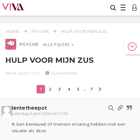
HOME
PSYCHE
HULP VOOR MIJN ZUS
PSYCHE
ALLE PIJLERS
HULP VOOR MIJN ZUS
04-04-2026 11:53
154 berichten
Relaties
Werk & Studie
Geld & Recht
Reizen
Seks
Gezondheid
Coronavirus
Overig
COVID-19
1
2
3
4
5
...
7
Actueel
Oekraïne
Entertainment
Lijf & Lijn
Kinderen
Digi
Eten
Mode & Beauty
lentetheepot
Zwanger
Thuis
Klussen
zaterdag 4 april 2026 om 11:53
Ik ben benieuwd of mensen ervaring hebben met een
Psyche
situatie als deze.
Sport
Contact
Viva zoekt
Aangeboden