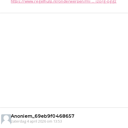
https://www.regelhulp.nl/onderwerpen/mi ... izorg-oggz
Anoniem_69eb9f0468657
zaterdag 4 april 2026 om 13:53