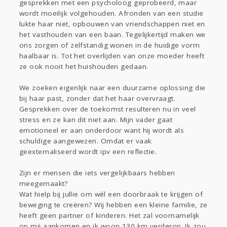
gesprekken met een psycholoog geprobeerd, maar
wordt moeilijk volgehouden. Afronden van een studie
lukte haar niet, opbouwen van vriendschappen niet en
het vasthouden van een baan. Tegelijkertijd maken we
ons zorgen of zelfstandig wonen in de huidige vorm
haalbaar is. Tot het overlijden van onze moeder heeft
ze ook nooit het huishouden gedaan.
We zoeken eigenlijk naar een duurzame oplossing die
bij haar past, zonder dat het haar overvraagt.
Gesprekken over de toekomst resulteren nu in veel
stress en ze kan dit niet aan. Mijn vader gaat
emotioneel er aan onderdoor want hij wordt als
schuldige aangewezen. Omdat er vaak
geexternaliseerd wordt ipv een reflectie.
Zijn er mensen die iets vergelijkbaars hebben
meegemaakt?
Wat hielp bij jullie om wél een doorbraak te krijgen of
beweging te creëren? Wij hebben een kleine familie, ze
heeft geen partner of kinderen. Het zal voornamelijk
op mij aankomen en ik woon 130 km verderop. Ik zou