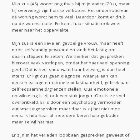
Mijn zus (45) woont nog thuis bij mijn vader (70+), maar
Gevraagd
Horen
Doen
Zien
hij overweegt zijn huis te verkopen. Het onderhoud van
Lezen
de woning wordt hem te veel. Daardoor komt er druk
op de woonsituatie. En komt haar situatie ook weer
meer naar het oppervlakte.
Mijn zus is een lieve en gevoelige vrouw, maar heeft
nooit zelfstandig gewoond en vindt het lastig om
daarin stappen te zetten. We merken dat gesprekken
hierover vaak vastlopen, omdat het haar veel spanning
geeft. Dat is heel sneu want haar beleving is dan heel
intens. Er ligt dus geen diagnose. Waar je aan kan
denken is: lage emotionele belastbaarheid, gebrek aan
zelfredzaamheid/grenzen stellen. Qua emotionele
ontwikkeling is zij ook een stuk jonger. Ook is ze snel
overprikkeld. Er is door een psycholoog vermoeden
autisme uitgesproken maar daar is zij het niet mee
eens. Ik heb haar al meerdere keren hulp geboden
maar ze wil het niet.
Er zijn in het verleden loopbaan gesprekken geweest of