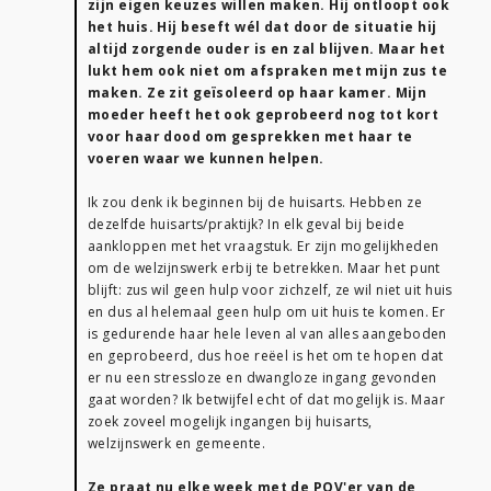
zijn eigen keuzes willen maken. Hij ontloopt ook
het huis. Hij beseft wél dat door de situatie hij
altijd zorgende ouder is en zal blijven. Maar het
lukt hem ook niet om afspraken met mijn zus te
maken. Ze zit geïsoleerd op haar kamer. Mijn
moeder heeft het ook geprobeerd nog tot kort
voor haar dood om gesprekken met haar te
voeren waar we kunnen helpen.
Ik zou denk ik beginnen bij de huisarts. Hebben ze
dezelfde huisarts/praktijk? In elk geval bij beide
aankloppen met het vraagstuk. Er zijn mogelijkheden
om de welzijnswerk erbij te betrekken. Maar het punt
blijft: zus wil geen hulp voor zichzelf, ze wil niet uit huis
en dus al helemaal geen hulp om uit huis te komen. Er
is gedurende haar hele leven al van alles aangeboden
en geprobeerd, dus hoe reëel is het om te hopen dat
er nu een stressloze en dwangloze ingang gevonden
gaat worden? Ik betwijfel echt of dat mogelijk is. Maar
zoek zoveel mogelijk ingangen bij huisarts,
welzijnswerk en gemeente.
Ze praat nu elke week met de POV'er van de