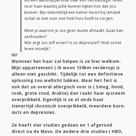
Als een aanloopperiode naar een zelfstandiger leven
voor haar waarbij jullie kunnen kijken hoe dat zou
kunnen. Bijv uiteindelijk een kamer huren bij iemand
zodat ze niet voor een heel huis hoeft te zorgen.
Weet je waarom je zus geen studie afmaakt, baan kan
aanhouden?
Wat zegt zus zelf ervan? Is ze depressief? Vind ze het
leven moeiljk?
Hi!
Wanneer het haar zal helpen is ze hier welkom.
Mijn appartement ( ik woon 130km verderop) is
alleen niet geschikt. Tijdelijk tot een definitieve
oplossing zou wellicht lukken. Maar het feit is
ook dat ze overal allergisch voor is ( Smog, hond,
rook, grote stad, drukte) dan raakt haar systeem
overprikkeld. Eigenlijk is ze al sinds haar
tienertijd chronisch overprikkeld, meerdere burn-
outs en depressies.
Ze heeft vier studies gedaan en 1 afgerond
direct na de Mavo. De andere drie studies ( HBO,