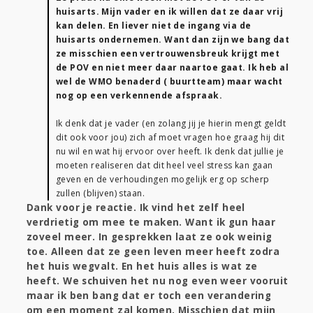
huisarts. Mijn vader en ik willen dat ze daar vrij
kan delen. En liever niet de ingang via de
huisarts ondernemen. Want dan zijn we bang dat
ze misschien een vertrouwensbreuk krijgt met
de POV en niet meer daar naartoe gaat. Ik heb al
wel de WMO benaderd ( buurtteam) maar wacht
nog op een verkennende afspraak.
Ik denk dat je vader (en zolang jij je hierin mengt geldt
dit ook voor jou) zich af moet vragen hoe graag hij dit
nu wil en wat hij ervoor over heeft. Ik denk dat jullie je
moeten realiseren dat dit heel veel stress kan gaan
geven en de verhoudingen mogelijk erg op scherp
zullen (blijven) staan.
Dank voor je reactie. Ik vind het zelf heel
verdrietig om mee te maken. Want ik gun haar
zoveel meer. In gesprekken laat ze ook weinig
toe. Alleen dat ze geen leven meer heeft zodra
het huis wegvalt. En het huis alles is wat ze
heeft. We schuiven het nu nog even weer vooruit
maar ik ben bang dat er toch een verandering
om een moment zal komen. Misschien dat mijn