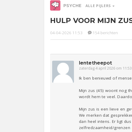
PSYCHE
ALLE PIJLERS
HULP VOOR MIJN ZU
Relaties
Werk &
Ge
Studie
04-04-2026 11:53
154 berichten
Entertainment
Lijf & Lijn
Sport
Contact
lentetheepot
zaterdag 4 april 2026 om 11:53
Ik ben benieuwd of mensen
Mijn zus (45) woont nog th
wordt hem te veel. Daardo
Mijn zus is een lieve en g
We merken dat gesprekken 
dan heel intens. Er ligt d
zelfredzaamheid/grenzen st