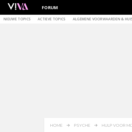
FORUM
NIEUWE TOPICS
ACTIEVE TOPICS
ALGEMENE VOORWAARDEN & HUI
HOME
PSYCHE
HULP VOOR MI