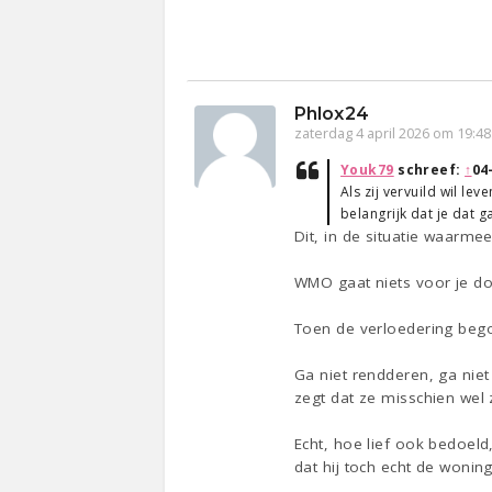
Phlox24
zaterdag 4 april 2026 om 19:48
Youk79
schreef:
↑
04
Als zij vervuild wil le
belangrijk dat je dat g
Dit, in de situatie waarme
WMO gaat niets voor je doe
Toen de verloedering bego
Ga niet rendderen, ga niet 
zegt dat ze misschien wel 
Echt, hoe lief ook bedoeld
dat hij toch echt de wonin