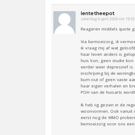
lentetheepot
zaterdag 4 april 2026 om 19:32
Reageren middels quote ga
Via bemoeizorg, ik vermoe
ik vraag mij af wat geloof
haar leven anders is gelo
huis kon, geen studie kon
eerder weer depressief is.
inschrijving bij de woning
burn-out of geen vaste aan
haar eigen verhalen en br
POH van de huisarts wordt g
Ik heb iig gezien in de r
woonvormen. Ook vanuit de
eerst nog de WMO proberen
bemoeizorg voor ons een ro