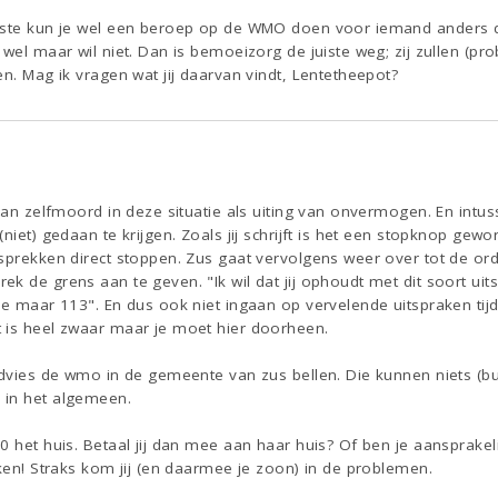
aste kun je wel een beroep op de WMO doen voor iemand anders die
 wel maar wil niet. Dan is bemoeizorg de juiste weg; zij zullen (p
en. Mag ik vragen wat jij daarvan vindt, Lentetheepot?
 van zelfmoord in deze situatie als uiting van onvermogen. En intus
(niet) gedaan te krijgen. Zoals jij schrijft is het een stopknop ge
esprekken direct stoppen. Zus gaat vervolgens weer over tot de o
k de grens aan te geven. "Ik wil dat jij ophoudt met dit soort ui
je maar 113". En dus ook niet ingaan op vervelende uitspraken tij
 is heel zwaar maar je moet hier doorheen.
 advies de wmo in de gemeente van zus bellen. Die kunnen niets (b
 in het algemeen.
0 het huis. Betaal jij dan mee aan haar huis? Of ben je aansprakeli
jken! Straks kom jij (en daarmee je zoon) in de problemen.