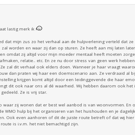
at lastig merk ik
d dat mijn zus zo het verhaal aan de hulpverlening verteld dat ze
d zal worden en waar zij dan op sturen. Ze heeft aan mij laten laten
pen omdat zij altijd voor mijn moeder mentaal heeft moeten zorgen
 afmaken, relatie.. etc. En ze nu door stress van geen werk hebb
 Ze zal dit verhaal ook elders doen. Wanneer je haar vraagt waar
bouw dan praten wij haar een doemscenario aan. Ze verdraaid al bij
stelling krijgen komt altijd door een leidinggevende die haar emot
engt dit ook naar ons al dé waarheid. Wij hebben daarom ook het 
edeeld. Ze is vrij star.
egio waar zij wonen dat er best wel aanbod is van woonvormen. En 
 WMO hulp bij het organiseren van het huishouden en je dagelijk
. Ook even aanhoren of dit de juiste route betreft of dat wij hi
ute is i.v.m. het niet bemachtigd zijn.