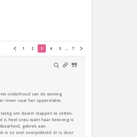
Actueel
Oekraïne
Thuis
Klussen
1
2
3
4
5
...
7
Lezen
n. Het onderhoud van de woning
er meer naar het oppervlakte.
lastig om daarin stappen te zetten.
 is heel sneu want haar beleving is
stbaarheid, gebrek aan
 is ze snel overprikkeld. Er is door