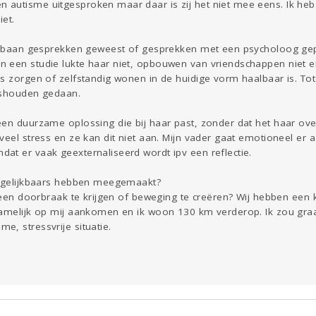
autisme uitgesproken maar daar is zij het niet mee eens. Ik heb
iet.
oopbaan gesprekken geweest of gesprekken met een psycholoog ge
 een studie lukte haar niet, opbouwen van vriendschappen niet 
ns zorgen of zelfstandig wonen in de huidige vorm haalbaar is. To
ishouden gedaan.
een duurzame oplossing die bij haar past, zonder dat het haar ov
veel stress en ze kan dit niet aan. Mijn vader gaat emotioneel er 
at er vaak geexternaliseerd wordt ipv een reflectie.
ergelijkbaars hebben meegemaakt?
l een doorbraak te krijgen of beweging te creëren? Wij hebben een k
namelijk op mij aankomen en ik woon 130 km verderop. Ik zou graa
, stressvrije situatie.