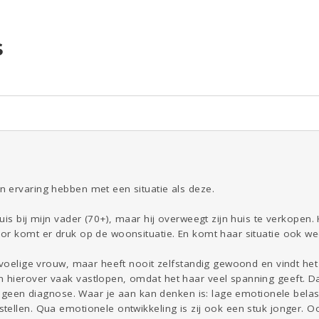
S
ld & Recht
Reizen
Seks
Gezondheid
Coronavirus
Overig
COVID-19
Kinderen
Digi
Eten
Mode &
Zwanger
Beauty
Psyche
Viva zoekt
Aangeboden
Gevraagd
Horen
Doen
Zien
 ervaring hebben met een situatie als deze.
uis bij mijn vader (70+), maar hij overweegt zijn huis te verkope
or komt er druk op de woonsituatie. En komt haar situatie ook we
evoelige vrouw, maar heeft nooit zelfstandig gewoond en vindt het 
hierover vaak vastlopen, omdat het haar veel spanning geeft. Dat
us geen diagnose. Waar je aan kan denken is: lage emotionele bela
ellen. Qua emotionele ontwikkeling is zij ook een stuk jonger. Ook