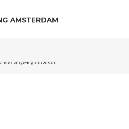
NG AMSTERDAM
ld & Recht
Reizen
Seks
Gezondheid
Coronavirus
COVID-19
Overig
Digi
Eten
Mode &
Zwanger
Beauty
iendinnen omgeving amsterdam
Kinderen
Psyche
Aangeboden
Gevraagd
Horen
Doen
Zien
Viva zoekt