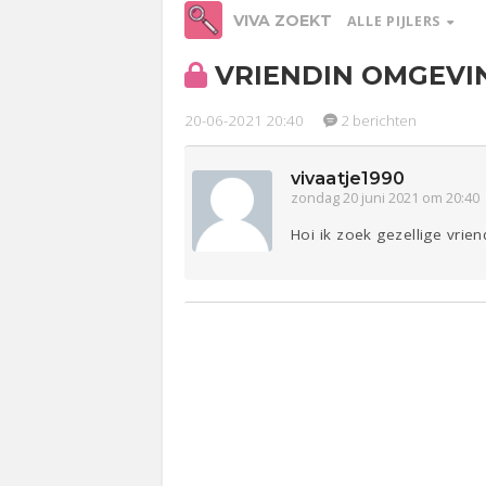
VIVA ZOEKT
ALLE PIJLERS
VRIENDIN OMGEVI
Werk &
Ge
Studie
20-06-2021 20:40
2 berichten
Relaties
vivaatje1990
Lijf & Lijn
zondag 20 juni 2021 om 20:40
Hoi ik zoek gezellige vr
Entertainment
Sport
Contact