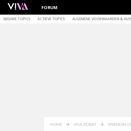
FORUM
NIEUWE TOPICS
ACTIEVE TOPICS
ALGEMENE VOORWAARDEN & HUI
HOME
VIVA ZOEKT
VRIENDIN 