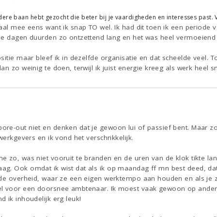
ere baan hebt gezocht die beter bij je vaardigheden en interesses past. 
maal mee eens want ik snap TO wel. Ik had dit toen ik een periode
ie dagen duurden zo ontzettend lang en het was heel vermoeiend 
sitie maar bleef ik in dezelfde organisatie en dat scheelde veel. T
n zo weinig te doen, terwijl ik juist energie kreeg als werk heel sn
5
e-out niet en denken dat je gewoon lui of passief bent. Maar zo zit
werkgevers en ik vond het verschrikkelijk.
e zo, was niet vooruit te branden en de uren van de klok tikte l
g. Ook omdat ik wist dat als ik op maandag ff mn best deed, dat
de overheid, waar ze een eigen werktempo aan houden en als je ze
el voor een doorsnee ambtenaar. Ik moest vaak gewoon op andere
 ik inhoudelijk erg leuk!