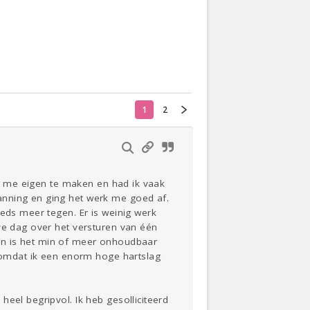
Actueel
Oekraïne
1
2
Thuis
Klussen
Lezen
 om me eigen te maken en had ik vaak
anning en ging het werk me goed af.
eeds meer tegen. Er is weinig werk
ve dag over het versturen van één
weken is het min of meer onhoudbaar
s omdat ik een enorm hoge hartslag
eel begripvol. Ik heb gesolliciteerd