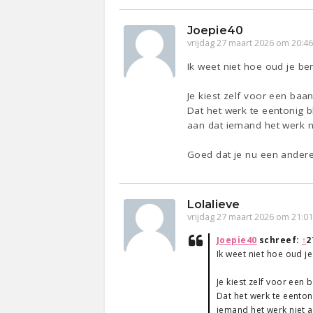
Joepie40
vrijdag 27 maart 2026 om 20:4
Ik weet niet hoe oud je be
Je kiest zelf voor een baan
Dat het werk te eentonig b
aan dat iemand het werk n
Goed dat je nu een andere
Lolalieve
vrijdag 27 maart 2026 om 21:0
Joepie40
schreef:
↑
2
Ik weet niet hoe oud j
Je kiest zelf voor een 
Dat het werk te eentoni
iemand het werk niet a