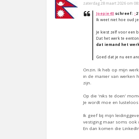
zaterdag 28 maart 2026 om 08
Joepie40
schreef:
↑
2
Ik weet niet hoe oud j
Je kiest zelf voor een 
Dat het werk te eenton
dat iemand het werk
Goed dat je nu een and
Onzin. Ik heb op mijn wer
in de manier van werken h
zijn.
Op die ‘niks te doen’ momen
Je wordt moe en lusteloos
Ik geef bij mijn leidingge
vestiging maar soms ook n
En dan komen die LinkedIn 