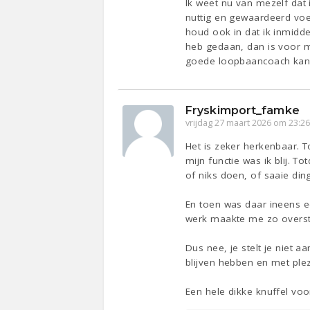
Ik weet nu van mezelf dat 
nuttig en gewaardeerd voel.
houd ook in dat ik inmidde
heb gedaan, dan is voor mi
goede loopbaancoach kan j
Fryskimport_famke
vrijdag 27 maart 2026 om 23:2
Het is zeker herkenbaar. T
mijn functie was ik blij. 
of niks doen, of saaie ding
En toen was daar ineens e
werk maakte me zo overst
Dus nee, je stelt je niet a
blijven hebben en met plez
Een hele dikke knuffel voo