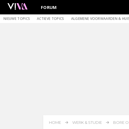
FORUM
NIEUWE TOPICS
ACTIEVE TOPICS
ALGEMENE VOORWAARDEN & HUI
HOME
WERK & STUDIE
BORE O