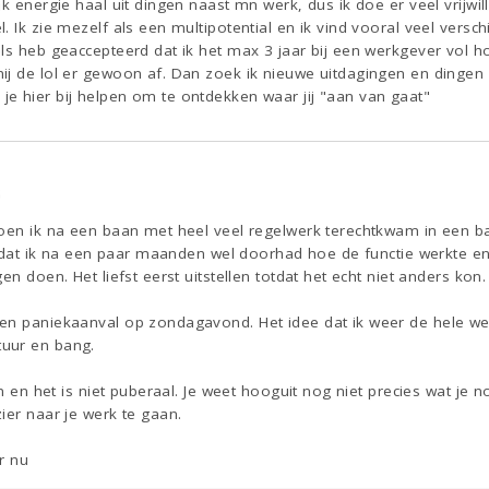
ik energie haal uit dingen naast mn werk, dus ik doe er veel vrijwi
 Ik zie mezelf als een multipotential en ik vind vooral veel versch
ls heb geaccepteerd dat ik het max 3 jaar bij een werkgever vol ho
j de lol er gewoon af. Dan zoek ik nieuwe uitdagingen en dingen w
e hier bij helpen om te ontdekken waar jij "aan van gaat"
6
oen ik na een baan met heel veel regelwerk terechtkwam in een baa
Totdat ik na een paar maanden wel doorhad hoe de functie werkte e
en doen. Het liefst eerst uitstellen totdat het echt niet anders kon.
en paniekaanval op zondagavond. Het idee dat ik weer de hele w
uur en bang.
an en het is niet puberaal. Je weet hooguit nog niet precies wat je n
ier naar je werk te gaan.
r nu