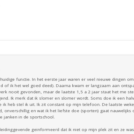
ld & Recht
Reizen
Seks
Gezondheid
Coronavirus
Overig
COVID-19
Kinderen
Digi
Eten
Mode &
Zwanger
Psyche
Beauty
Viva zoekt
Aangeboden
Gevraagd
Horen
Doen
Zien
4
jn huidige functie. In het eerste jaar waren er veel nieuwe dingen
eid of ik het wel goed deed). Daarna kwam er langzaam aan ontsp
werk nooit gevonden, maar de laatste 1,5 a 2 jaar staat het me st
agend. Ik merk dat ik slomer en slomer wordt. Soms doe ik een hal
e ik heb stel ik uit. Ik zit constant op mijn telefoon. De laatste 
 onverschillig en wat ik het liefste doe (sporten) gaat nauwelijk
e janken in de sportschool.
idinggevende geinformeerd dat ik niet op mijn plek zit en ze was h