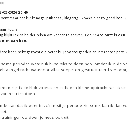
:00
7-03-2026 20:46
e bent maar het klinkt nogal puberaal, klagerig? Ik weet niet zo goed hoe i
baan, toch?
ig blijkt is een helder teken om verder te zoeken.
Een "bore out" is een
 niet aan kan.
ere baan hebt gezocht die beter bij je vaardigheden en interesses past. 
k soms periodes waarin ik bijna niks te doen heb, omdat ik in de 
eb aangebracht waardoor alles soepel en gestructureerd verloopt
ten kijk ik de klok vooruit en zelfs een kleine opdracht stel ik ui
 van het niks doen.
vende aan dat ik weer in zo’n rustige periode zit, soms kan ik dan
iet.
trainingen etc doen je neus ook uit.