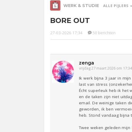
WERK & STUDIE
ALLE PIJLERS
BORE OUT
Relaties
Ge
27-03-2026 17:34
50 berichten
Werk &
Studie
Entertainment
Lijf & Lijn
zenga
Sport
Contact
vrijdag 27 maart 2026 om 17:3
Ik werk bijna 3 jaar in mi
last van stress (onzekerh
Écht superleuk heb ik het 
en de taken zijn niet uitd
email. De weinige taken di
geworden, ik ben vermoeid,
heb. Stond vandaag bijna t
Twee weken geleden mijn le