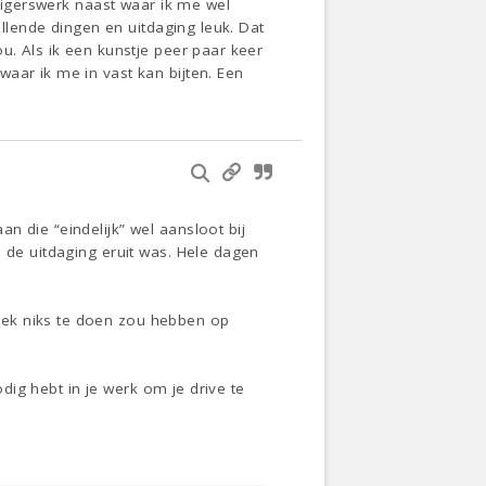
lligerswerk naast waar ik me wel
illende dingen en uitdaging leuk. Dat
u. Als ik een kunstje peer paar keer
aar ik me in vast kan bijten. Een
n die “eindelijk” wel aansloot bij
n de uitdaging eruit was. Hele dagen
eek niks te doen zou hebben op
odig hebt in je werk om je drive te