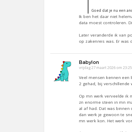
Goed dat je nu een and
Ik ben het daar niet hele
data moest controleren. D
Later veranderde ik van po
op zakenreis was. Er was da
Babylon
vrijdag 27 maart 2026 om 23:2
Veel mensen kennen een bor
2 gehad, bij verschillende 
Op mn werk verveelde ik m
zn enorme steen in mn maa
al af had. Dat was binnen 
dan werk je gewoon te sn
mn werk kon. Het werk vond