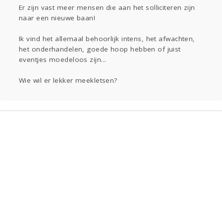
Sport
Contact
Viva zoekt
Aangeboden
Er zijn vast meer mensen die aan het solliciteren zijn
naar een nieuwe baan!
Gevraagd
Horen
Doen
Zien
Lezen
Ik vind het allemaal behoorlijk intens, het afwachten,
het onderhandelen, goede hoop hebben of juist
eventjes moedeloos zijn...
Wie wil er lekker meekletsen?