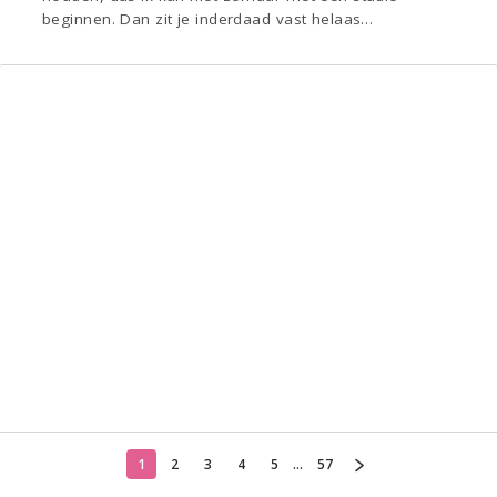
beginnen. Dan zit je inderdaad vast helaas…
1
2
3
4
5
...
57