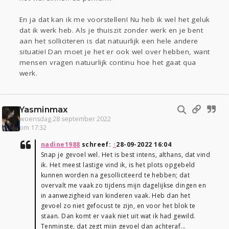
En ja dat kan ik me voorstellen! Nu heb ik wel het geluk
dat ik werk heb. Als je thuiszit zonder werk en je bent
aan het solliciteren is dat natuurlijk een hele andere
situatie! Dan moet je het er ook wel over hebben, want
mensen vragen natuurlijk continu hoe het gaat qua
werk.
Yasminmax
woensdag 28 september 2022
om 17:32
nadine1988
schreef:
↑
28-09-2022 16:04
Snap je gevoel wel. Het is best intens, althans, dat vind
ik. Het meest lastige vind ik, is het plots opgebeld
kunnen worden na gesolliciteerd te hebben; dat
overvalt me vaak zo tijdens mijn dagelijkse dingen en
in aanwezigheid van kinderen vaak. Heb dan het
gevoel zo niet gefocust te zijn, en voor het blok te
staan. Dan komt er vaak niet uit wat ik had gewild.
Tenminste, dat zegt mijn gevoel dan achteraf...