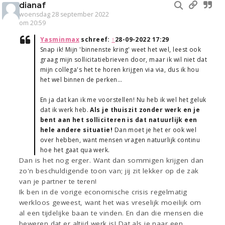
dianaf
woensdag 28 september 2022
om 20:59
Yasminmax
schreef:
↑
28-09-2022 17:29
Snap ik! Mijn 'binnenste kring' weet het wel, leest ook
graag mijn sollicitatiebrieven door, maar ik wil niet dat
mijn collega's het te horen krijgen via via, dus ik hou
het wel binnen de perken...
En ja dat kan ik me voorstellen! Nu heb ik wel het geluk
dat ik werk heb.
Als je thuiszit zonder werk en je
bent aan het solliciteren is dat natuurlijk een
hele andere situatie!
Dan moet je het er ook wel
over hebben, want mensen vragen natuurlijk continu
hoe het gaat qua werk.
Dan is het nog erger. Want dan sommigen krijgen dan
zo'n beschuldigende toon van; jij zit lekker op de zak
van je partner te teren!
Ik ben in de vorige economische crisis regelmatig
werkloos geweest, want het was vreselijk moeilijk om
al een tijdelijke baan te vinden. En dan die mensen die
beweren dat er altijd werk is! Dat als je naar een