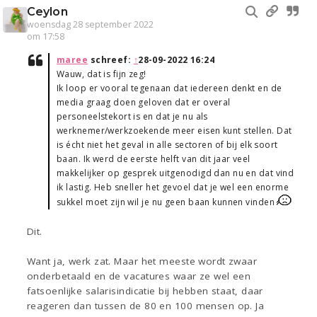
Ceylon
woensdag 28 september 2022
om 17:58
maree
schreef:
↑
28-09-2022 16:24
Wauw, dat is fijn zeg!
Ik loop er vooral tegenaan dat iedereen denkt en de
media graag doen geloven dat er overal
personeelstekort is en dat je nu als
werknemer/werkzoekende meer eisen kunt stellen. Dat
is écht niet het geval in alle sectoren of bij elk soort
baan. Ik werd de eerste helft van dit jaar veel
makkelijker op gesprek uitgenodigd dan nu en dat vind
ik lastig. Heb sneller het gevoel dat je wel een enorme
sukkel moet zijn wil je nu geen baan kunnen vinden
Dit.
Want ja, werk zat. Maar het meeste wordt zwaar
onderbetaald en de vacatures waar ze wel een
fatsoenlijke salarisindicatie bij hebben staat, daar
reageren dan tussen de 80 en 100 mensen op. Ja