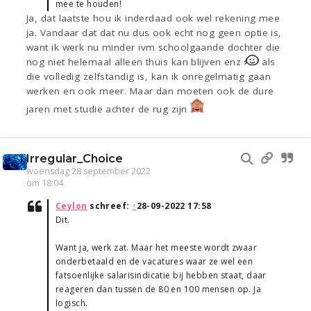
mee te houden!
Ja, dat laatste hou ik inderdaad ook wel rekening mee
ja. Vandaar dat dat nu dus ook echt nog geen optie is,
want ik werk nu minder ivm schoolgaande dochter die
nog niet helemaal alleen thuis kan blijven enz
als
die volledig zelfstandig is, kan ik onregelmatig gaan
werken en ook meer. Maar dan moeten ook de dure
jaren met studie achter de rug zijn
Irregular_Choice
woensdag 28 september 2022
om 18:04
Ceylon
schreef:
↑
28-09-2022 17:58
Dit.
Want ja, werk zat. Maar het meeste wordt zwaar
onderbetaald en de vacatures waar ze wel een
fatsoenlijke salarisindicatie bij hebben staat, daar
reageren dan tussen de 80 en 100 mensen op. Ja
logisch.