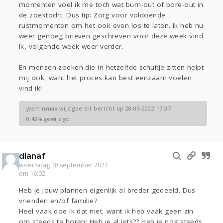
momenten voel ik me toch wat burn-out of bore-out in
de zoektocht. Dus tip: Zorg voor voldoende
rustmomenten om het ook even los te laten. Ik heb nu
weer genoeg brieven geschreven voor deze week vind
ik, volgende week weer verder.
En mensen zoeken die in hetzelfde schuitje zitten helpt
mij ook, want het proces kan best eenzaam voelen
vind ik!
yasminmax wijzigde dit bericht op 28-09-2022 17:37
0.43% gewijzigd
dianaf
woensdag 28 september 2022
om 16:02
Heb je jouw plannen eigenlijk al breder gedeeld. Dus
vrienden en/of familie?
Heel vaak doe ik dat niet, want ik heb vaak geen zin
om steeds te horen: Heb je al iets?? Heb je nog steeds