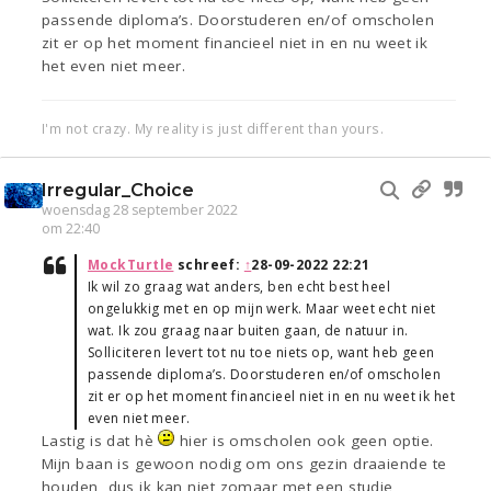
passende diploma’s. Doorstuderen en/of omscholen
zit er op het moment financieel niet in en nu weet ik
het even niet meer.
I'm not crazy. My reality is just different than yours.
Irregular_Choice
woensdag 28 september 2022
om 22:40
MockTurtle
schreef:
↑
28-09-2022 22:21
Ik wil zo graag wat anders, ben echt best heel
ongelukkig met en op mijn werk. Maar weet echt niet
wat. Ik zou graag naar buiten gaan, de natuur in.
Solliciteren levert tot nu toe niets op, want heb geen
passende diploma’s. Doorstuderen en/of omscholen
zit er op het moment financieel niet in en nu weet ik het
even niet meer.
Lastig is dat hè
hier is omscholen ook geen optie.
Mijn baan is gewoon nodig om ons gezin draaiende te
houden, dus ik kan niet zomaar met een studie