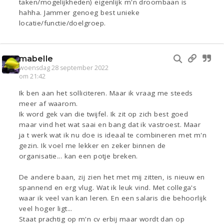
taken/mogelijkheden) eigenlijk m'n droombaan is
hahha. Jammer genoeg best unieke
locatie/functie/doelgroep.
mabelle
woensdag 28 september 2022
om 21:42
Ik ben aan het solliciteren. Maar ik vraag me steeds
meer af waarom.
Ik word gek van die twijfel. Ik zit op zich best goed
maar vind het wat saai en bang dat ik vastroest. Maar
ja t werk wat ik nu doe is ideaal te combineren met m'n
gezin. Ik voel me lekker en zeker binnen de
organisatie... kan een potje breken.
De andere baan, zij zien het met mij zitten, is nieuw en
spannend en erg vlug. Wat ik leuk vind. Met collega's
waar ik veel van kan leren. En een salaris die behoorlijk
veel hoger ligt...
Staat prachtig op m'n cv erbij maar wordt dan op