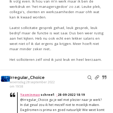
Ik volg even. Ik hou van m'n werk maar ik ben de
werkdruk en 'het managersgedoe' zo zat. Leuke plek,
collega's, clienten en werkzaamheden maar ohh wat
kan ik kwaad worden.
Laatst sollicitatie gesprek gehad, leuk gesprek, leuk
bedrijf maar de functie is wat saai. Dus ben weer rustig
aan het kijken. Heb nu ook echt een lekker salaris en
weet niet of ik dat ergens ga krijgen. Meer hoeft niet
maar minder zeker niet..
Het solliciteren zelf vind ik juist leuk en heel leerzaam.
Irregular_Choice
woensdag 28 september 2022
om 19:58
Yasminmax
schreef:
↑
28-09-2022 18:19
@Irregular_Choice ga je wel met plezier naar je werk?
In dat geval zou ik het mezelf niet te moeilijk maken.
Dagdromen is prima en goed natuurlijk! Wie weet komt