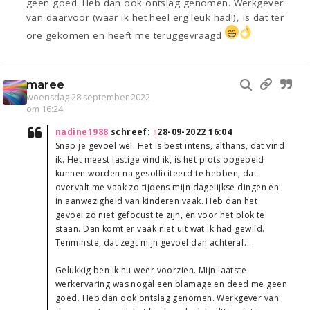
geen goed. Heb dan ook ontslag genomen. Werkgever
van daarvoor (waar ik het heel erg leuk had!), is dat ter
ore gekomen en heeft me teruggevraagd
maree
woensdag 28 september 2022
om 16:24
nadine1988
schreef:
↑
28-09-2022 16:04
Snap je gevoel wel. Het is best intens, althans, dat vind
ik. Het meest lastige vind ik, is het plots opgebeld
kunnen worden na gesolliciteerd te hebben; dat
overvalt me vaak zo tijdens mijn dagelijkse dingen en
in aanwezigheid van kinderen vaak. Heb dan het
gevoel zo niet gefocust te zijn, en voor het blok te
staan. Dan komt er vaak niet uit wat ik had gewild.
Tenminste, dat zegt mijn gevoel dan achteraf...
Gelukkig ben ik nu weer voorzien. Mijn laatste
werkervaring was nogal een blamage en deed me geen
goed. Heb dan ook ontslag genomen. Werkgever van