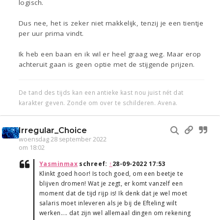
logisch.
Dus nee, het is zeker niet makkelijk, tenzij je een tientje
per uur prima vindt.
Ik heb een baan en ik wil er heel graag weg. Maar erop
achteruit gaan is geen optie met de stijgende prijzen.
De tand des tijds kan een antieke kast nou juist nét dat
karakter geven. Zonde om over te schilderen. Avena.
Irregular_Choice
woensdag 28 september 2022
om 18:02
Yasminmax
schreef:
↑
28-09-2022 17:53
Klinkt goed hoor! Is toch goed, om een beetje te
blijven dromen! Wat je zegt, er komt vanzelf een
moment dat de tijd rijp is! Ik denk dat je wel moet
salaris moet inleveren als je bij de Efteling wilt
werken.... dat zijn wel allemaal dingen om rekening