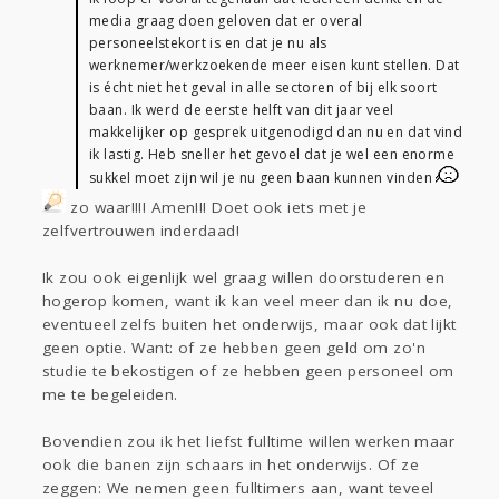
media graag doen geloven dat er overal
personeelstekort is en dat je nu als
werknemer/werkzoekende meer eisen kunt stellen. Dat
is écht niet het geval in alle sectoren of bij elk soort
baan. Ik werd de eerste helft van dit jaar veel
makkelijker op gesprek uitgenodigd dan nu en dat vind
ik lastig. Heb sneller het gevoel dat je wel een enorme
sukkel moet zijn wil je nu geen baan kunnen vinden
zo waar!!!! Amen!!! Doet ook iets met je
zelfvertrouwen inderdaad!
Ik zou ook eigenlijk wel graag willen doorstuderen en
hogerop komen, want ik kan veel meer dan ik nu doe,
eventueel zelfs buiten het onderwijs, maar ook dat lijkt
geen optie. Want: of ze hebben geen geld om zo'n
studie te bekostigen of ze hebben geen personeel om
me te begeleiden.
Bovendien zou ik het liefst fulltime willen werken maar
ook die banen zijn schaars in het onderwijs. Of ze
zeggen: We nemen geen fulltimers aan, want teveel