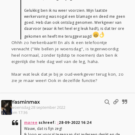
Gelukkig ben ik nu weer voorzien. Mijn laatste
werkervaring was nogal een blamage en deed me geen
goed. Heb dan ook ontslag genomen. Werkgever van
daarvoor (waar ik het heel erg leuk had!), is dat ter ore
gekomen en heeft me teruggevraagd
Ohhh zo herkenbaar!!! En als ik een telefoontje
verwacht ("We bellen je woensdag", is tegenwoordig
heel normaal, zonder tijdstip te noemen) dan ben ik
eigenlijk die hele dag wel van de leg, haha.
Maar wat leuk dat je bij je oud-werkgever terug kon, zo
zie je maar weer! Ook in dezelfde functie?
Yasminmax
woensdag 28 september 2022
om 17:36
maree
schreef:
↑
28-09-2022 16:24
Wauw, dat is fijn zeg!
Ik loop er vooral tegenaan dat iedereen denkt en de