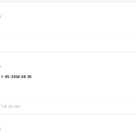
8
3
11-05-2026 08:30
 Tak ah lah!
5