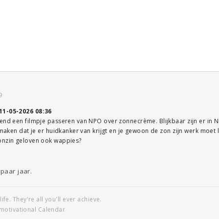
9
11-05-2026 08:36
end een filmpje passeren van NPO over zonnecrème. Blijkbaar zijn er in 
jsmaken dat je er huidkanker van krijgt en je gewoon de zon zijn werk moet 
onzin geloven ook wappies?
paar jaar.
life. They're all you'll ever achieve.
motivational Calendar