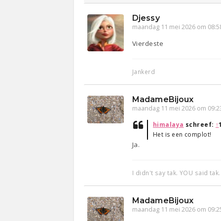
Djessy
maandag 11 mei 2026 om 08:5
Vierdeste
Jankerd
MadameBijoux
maandag 11 mei 2026 om 09:2
himalaya
schreef:
↑
Het is een complot!
Ja.
I didn't say tak. YOU said tak.
MadameBijoux
maandag 11 mei 2026 om 09:2