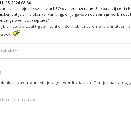
11-05-2026 08:36
end een filmpje passeren van NPO over zonnecrème. Blijkbaar zijn er in 
jsmaken dat je er huidkanker van krijgt en je gewoon de zon zijn werk moet 
onzin geloven ook wappies?
lijk en veroorzaakt geen kanker. Zonnebrandcrème is onnatuurlijk 
rzoek.
 Tak ah lah!
5
ok niet dragen want via je ogen wordt vitamine D in je chakra op
 heb een bijenrompje