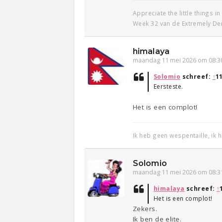
Appreciate the little things in 
Week 32 van de Extremely De
himalaya
maandag 11 mei 2026 om 08:3
Solomio
schreef:
↑
1
Eersteste.
Het is een complot!
Ik heb geen wespentaille, ik
Solomio
maandag 11 mei 2026 om 08:3
himalaya
schreef:
↑
Het is een complot!
Zekers.
Ik ben de elite.