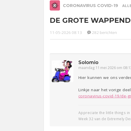
CORONAVIRUS COVID-19
ALLE
DE GROTE WAPPENDR
Relaties
Werk &
Ge
Studie
11-05-2026 08:13
282 berichten
Entertainment
Lijf & Lijn
Solomio
Sport
Contact
maandag 11 mei 2026 om 08:1
Hier kunnen we ons verde
Linkje naar het vorige deel
coronavirus-covid-19/de-g
Appreciate the little things in 
Week 32 van de Extremely De