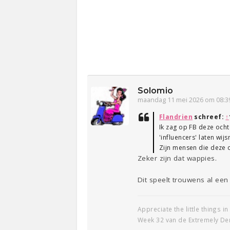
Solomio
maandag 11 mei 2026 om 08:3
Flandrien
schreef:
↑
Ik zag op FB deze ocht
'influencers' laten wi
Zijn mensen die deze 
Zeker zijn dat wappies.
Dit speelt trouwens al een 
Appreciate the little things in 
Week 32 van de Extremely De