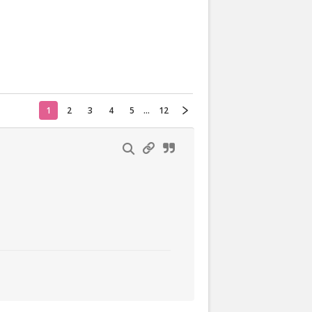
Actueel
Oekraïne
1
2
3
4
5
...
12
Thuis
Klussen
Lezen