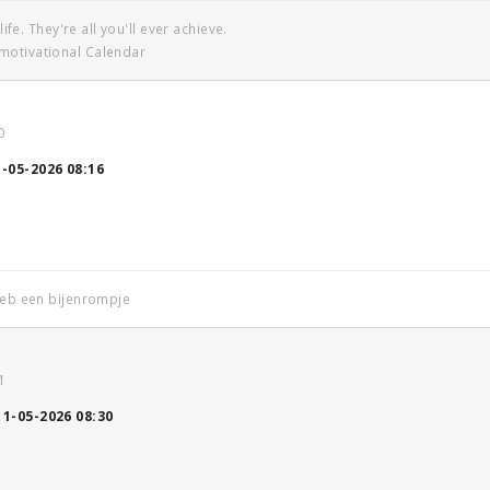
life. They're all you'll ever achieve.
motivational Calendar
0
1-05-2026 08:16
 heb een bijenrompje
1
11-05-2026 08:30