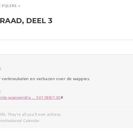
 PIJLERS
AAD, DEEL 3
ld & Recht
Reizen
Seks
Gezondheid
Overig
Coronavirus
COVID-19
Kinderen
Digi
Eten
Mode &
Zwanger
Psyche
Beauty
Viva zoekt
Aangeboden
Gevraagd
Horen
Doen
Zien
3
r verkneukelen en verbazen over de wappies.
:
rote-wappendra ... 501388/130
#
life. They're all you'll ever achieve.
motivational Calendar