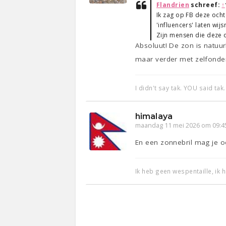
Flandrien
schreef:
↑
Ik zag op FB deze ocht
'influencers' laten wi
Zijn mensen die deze 
Absoluut! De zon is natuur
maar verder met zelfonde
I didn't say tak. YOU said tak.
himalaya
maandag 11 mei 2026 om 09:4
En een zonnebril mag je o
Ik heb geen wespentaille, ik