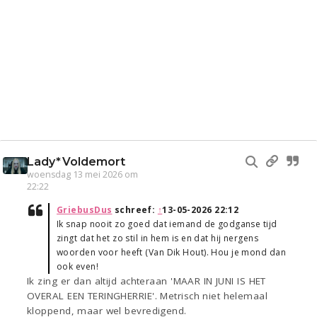
Lady*Voldemort
woensdag 13 mei 2026 om
22:22
GriebusDus
schreef:
↑
13-05-2026 22:12
Ik snap nooit zo goed dat iemand de godganse tijd
zingt dat het zo stil in hem is en dat hij nergens
woorden voor heeft (Van Dik Hout). Hou je mond dan
ook even!
Ik zing er dan altijd achteraan 'MAAR IN JUNI IS HET
OVERAL EEN TERINGHERRIE'. Metrisch niet helemaal
kloppend, maar wel bevredigend.