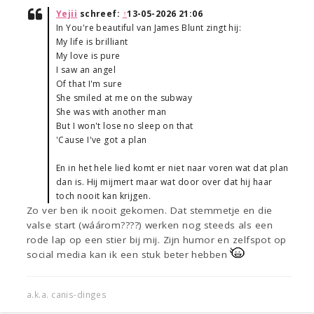
Yejii
schreef:
↑
13-05-2026 21:06
In You're beautiful van James Blunt zingt hij:
My life is brilliant
My love is pure
I saw an angel
Of that I'm sure
She smiled at me on the subway
She was with another man
But I won't lose no sleep on that
'Cause I've got a plan
En in het hele lied komt er niet naar voren wat dat plan
dan is. Hij mijmert maar wat door over dat hij haar
toch nooit kan krijgen.
Zo ver ben ik nooit gekomen. Dat stemmetje en die
valse start (wáárom????) werken nog steeds als een
rode lap op een stier bij mij. Zijn humor en zelfspot op
social media kan ik een stuk beter hebben
a.k.a. canis-dinges