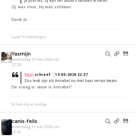
Ja precies, zij kan het anders hebben ervaren.
Zij was moe, hij was voldaan.
Denk ik.
Lady*Voldedinges
Yasmijn
woensdag 13 mei 2026 om
22:29
Yejii
schreef:
↑
13-05-2026 22:27
Zou leuk zijn als Annabel nu met haar versie kwam.
De vraag is: waar is Annabel?
Ik ben mij er eentje
canis-felis
woensdag 13 mei 2026 om
22:32