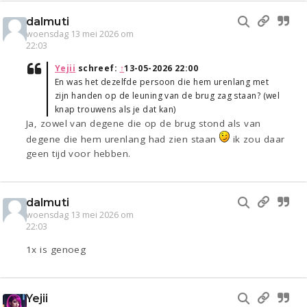
dalmuti
woensdag 13 mei 2026 om
22:03
Yejii
schreef:
↑
13-05-2026 22:00
En was het dezelfde persoon die hem urenlang met
zijn handen op de leuning van de brug zag staan? (wel
knap trouwens als je dat kan)
Ja, zowel van degene die op de brug stond als van
degene die hem urenlang had zien staan
ik zou daar
geen tijd voor hebben.
dalmuti
woensdag 13 mei 2026 om
22:03
1x is genoeg
Yejii