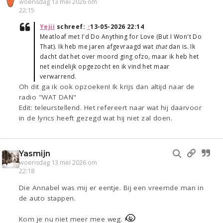
woensdag 13 mei 2026 om
22:15
Yejii
schreef:
↑
13-05-2026 22:14
Meatloaf met I'd Do Anything for Love (But I Won't Do
That). Ik heb me jaren afgevraagd wat
that
dan is. Ik
dacht dat het over moord ging ofzo, maar ik heb het
net eindelijk opgezocht en ik vind het maar
verwarrend.
Oh dit ga ik ook opzoeken! Ik krijs dan altijd naar de
radio "WAT DAN"
Edit: teleurstellend. Het refereert naar wat hij daarvoor
in de lyrics heeft gezegd wat hij niet zal doen.
Yasmijn
woensdag 13 mei 2026 om
22:18
Die Annabel was mij er eentje. Bij een vreemde man in
de auto stappen.
Kom je nu niet meer mee weg.