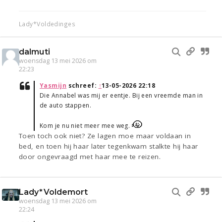
Lady*Voldedinges
dalmuti
woensdag 13 mei 2026 om
22:23
Yasmijn
schreef:
↑
13-05-2026 22:18
Die Annabel was mij er eentje. Bij een vreemde man in
de auto stappen.
Kom je nu niet meer mee weg.
Toen toch ook niet? Ze lagen moe maar voldaan in
bed, en toen hij haar later tegenkwam stalkte hij haar
door ongevraagd met haar mee te reizen.
Lady*Voldemort
woensdag 13 mei 2026 om
22:24