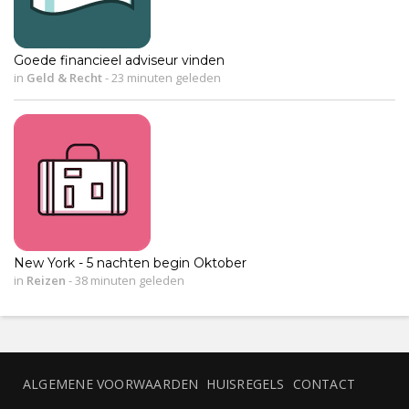
Goede financieel adviseur vinden
in
Geld & Recht
-
23 minuten geleden
New York - 5 nachten begin Oktober
in
Reizen
-
38 minuten geleden
ALGEMENE VOORWAARDEN
HUISREGELS
CONTACT