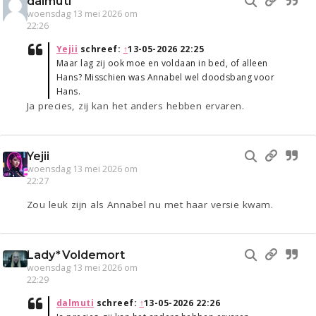
dalmuti
woensdag 13 mei 2026 om
22:26
Yejii
schreef:
↑
13-05-2026 22:25
Maar lag zij ook moe en voldaan in bed, of alleen
Hans? Misschien was Annabel wel doodsbang voor
Hans.
Ja precies, zij kan het anders hebben ervaren.
Yejii
woensdag 13 mei 2026 om
22:27
Zou leuk zijn als Annabel nu met haar versie kwam.
Lady*Voldemort
woensdag 13 mei 2026 om
22:29
dalmuti
schreef:
↑
13-05-2026 22:26