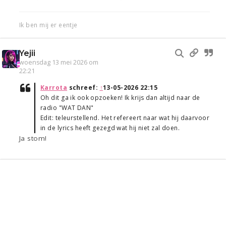
Ik ben mij er eentje
Yejii
woensdag 13 mei 2026 om
22:21
Karrota
schreef:
↑
13-05-2026 22:15
Oh dit ga ik ook opzoeken! Ik krijs dan altijd naar de
radio "WAT DAN"
Edit: teleurstellend. Het refereert naar wat hij daarvoor
in de lyrics heeft gezegd wat hij niet zal doen.
Ja stom!