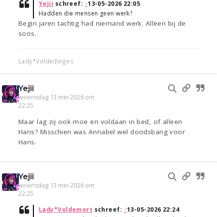
Yejii
schreef:
↑
13-05-2026 22:05
Hadden die mensen geen werk?
Begin jaren tachtig had niemand werk. Alleen bij de
soos.
Lady*Voldedinges
Yejii
woensdag 13 mei 2026 om
22:25
Maar lag zij ook moe en voldaan in bed, of alleen
Hans? Misschien was Annabel wel doodsbang voor
Hans.
Yejii
woensdag 13 mei 2026 om
22:25
Lady*Voldemort
schreef:
↑
13-05-2026 22:24