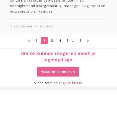
Jongeman raakt in depressie omdat hij zijn
onenightstand kwijtgeraakt is, maar gelukkig koopt ze
nog steeds treinkaartjes.
Si abra la puerta hay lobos.
1
2
3
4
5
...
13
Om te kunnen reageren moet je
ingelogd zijn
Account aanmaken
Al een account?
Log dan hier in