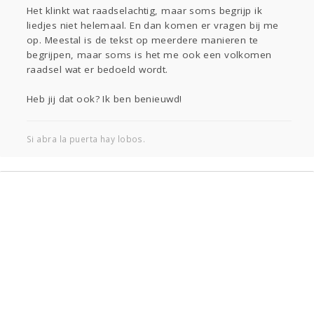
Sport
Contact
Viva zoekt
Aangeboden
Het klinkt wat raadselachtig, maar soms begrijp ik
liedjes niet helemaal. En dan komen er vragen bij me
Gevraagd
Horen
Doen
Zien
op. Meestal is de tekst op meerdere manieren te
Lezen
begrijpen, maar soms is het me ook een volkomen
raadsel wat er bedoeld wordt.
Heb jij dat ook? Ik ben benieuwd!
Si abra la puerta hay lobos.