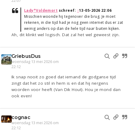
22:07
Lady*Voldemort
schreef:
↑
13-05-2026 22:06
Misschien woonde hij tegenover die brug. Je moet
rekenen, in die tijd had je nog geen internet dus er zat
weinig anders op dan de hele tijd naar buiten kijken.
Ah, dit klinkt wel logisch. Dat zal het wel geweest zijn.
GriebusDus
woensdag 13 mei 2026 om
22:12
Ik snap nooit zo goed dat iemand de godganse tijd
zingt dat het zo stil in hem is en dat hij nergens
woorden voor heeft (Van Dik Hout). Hou je mond dan
ook even!
cognac
woensdag 13 mei 2026 om
22:12