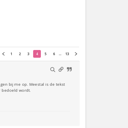
Actueel
Oekraïne
Thuis
Klussen
1
2
3
4
5
6
...
13
Lezen
gen bij me op. Meestal is de tekst
 bedoeld wordt.