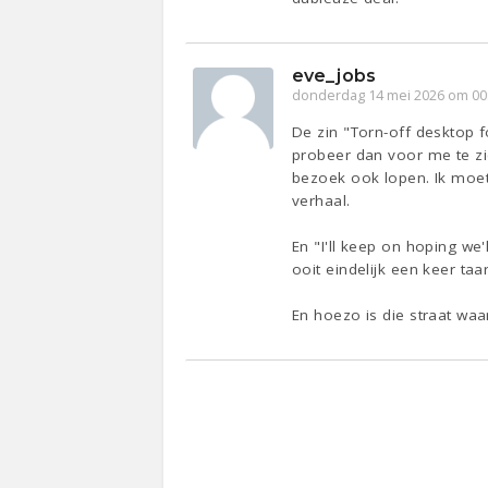
eve_jobs
donderdag 14 mei 2026 om 00
De zin "Torn-off desktop f
probeer dan voor me te zi
bezoek ook lopen. Ik moet
verhaal.
En "I'll keep on hoping we
ooit eindelijk een keer ta
En hoezo is die straat waa