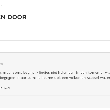
S
EN DOOR
ld & Recht
Reizen
Seks
Gezondheid
Coronavirus
Overig
COVID-19
Kinderen
Digi
Eten
Mode &
Zwanger
Psyche
Beauty
Viva zoekt
Aangeboden
Gevraagd
Horen
Doen
Zien
00
ig, maar soms begrijp ik liedjes niet helemaal. En dan komen er vra
begrijpen, maar soms is het me ook een volkomen raadsel wat er
nieuwd!