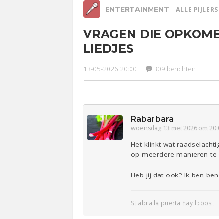
ENTERTAINMENT
ALLE PIJLER
VRAGEN DIE OPKOM
Relaties
Werk &
Ge
LIEDJES
Studie
Lijf & Lijn
13-05-2026 20:00
309 berichten
Entertainment
Sport
Contact
Rabarbara
woensdag 13 mei 2026 om 20:
Het klinkt wat raadselacht
op meerdere manieren te 
Heb jij dat ook? Ik ben be
Si abra la puerta hay lobos.