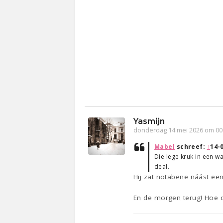
Yasmijn
donderdag 14 mei 2026 om 00
Mabel
schreef:
↑
14-
Die lege kruk in een wa
deal.
Hij zat notabene náást een
En de morgen terug! Hoe 