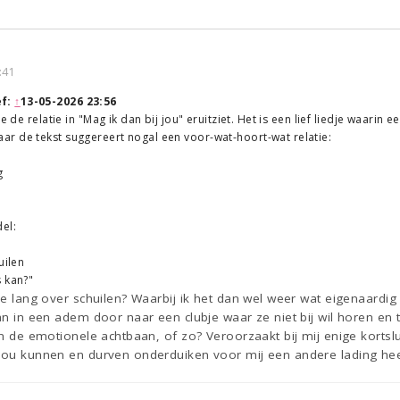
:41
ef:
↑
13-05-2026 23:56
e de relatie in "Mag ik dan bij jou" eruitziet. Het is een lief liedje waarin e
r de tekst suggereert nogal een voor-wat-hoort-wat relatie:
g
el:
uilen
 kan?"
dje lang over schuilen? Waarbij ik het dan wel weer wat eigenaardig
dan in een adem door naar een clubje waar ze niet bij wil horen en
dan de emotionele achtbaan, of zo? Veroorzaakt bij mij enige korts
 zou kunnen en durven onderduiken voor mij een andere lading hee