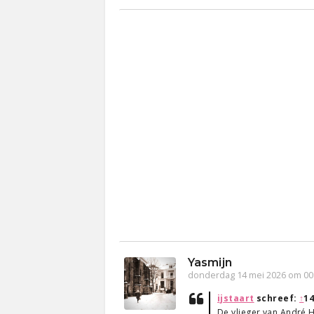
Yasmijn
donderdag 14 mei 2026 om 00
ijstaart
schreef:
↑
14
De vlieger van André 