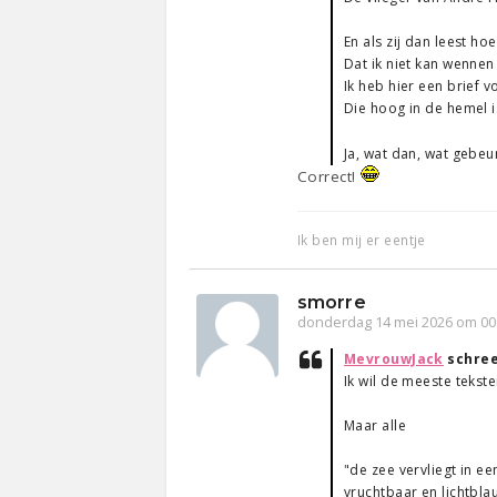
En als zij dan leest ho
Dat ik niet kan wenne
Ik heb hier een brief
Die hoog in de hemel i
Ja, wat dan, wat gebeur
Correct!
Ik ben mij er eentje
smorre
donderdag 14 mei 2026 om 00
MevrouwJack
schre
Ik wil de meeste tekste
Maar alle
"de zee vervliegt in ee
vruchtbaar en lichtbla