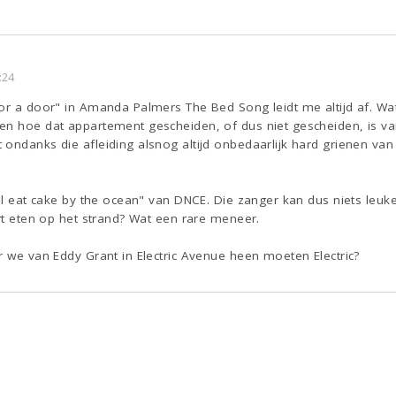
:24
or a door" in Amanda Palmers The Bed Song leidt me altijd af. Wat 
en hoe dat appartement gescheiden, of dus niet gescheiden, is v
 ondanks die afleiding alsnog altijd onbedaarlijk hard grienen va
'll eat cake by the ocean" van DNCE. Die zanger kan dus niets le
art eten op het strand? Wat een rare meneer.
r we van Eddy Grant in Electric Avenue heen moeten Electric?