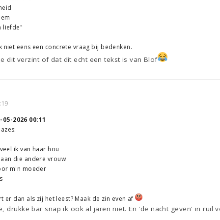
heid
adem
 liefde"
k niet eens een concrete vraag bij bedenken.
e dit verzint of dat dit echt een tekst is van Blof
:19
-05-2026 00:11
Hazes:
eveel ik van haar hou
n aan die andere vrouw
 voor m'n moeder
s
t er dan als zij het leest? Maak de zin even af
 drukke bar snap ik ook al jaren niet. En 'de nacht geven' in ruil 