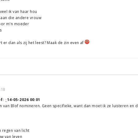
eveel ik van haar hou
n aan die andere vrouw
 voor m'n moeder
s
t er dan als zij het leest? Maak de zin even af
:18
ef:
↑
14-05-2026 00:01
n van Blof nomineren. Geen specifieke, want dan moet ik ze luisteren en dat
n regen van licht
uw van leven