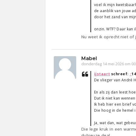
voel ik mijn kwetsbaar
de aanblik van jouw 
door het zand van mijn
onzin. WTF? Daar kan i
Nu weet ik oprecht niet of j
Mabel
donderdag 14 mei 2026 om 00
ijstaart
schreef:
↑
14
De vlieger van André 
En als zij dan leest ho
Dat ik niet kan wenne
Ik heb hier een brief
Die hoog in de hemel i
Ja, wat dan, wat gebeur
Die lege kruk in een warme,
dubieuze deal.