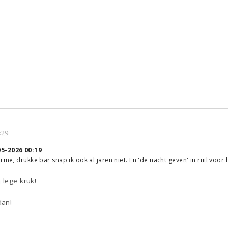
:29
05-2026 00:19
rme, drukke bar snap ik ook al jaren niet. En 'de nacht geven' in ruil voor
 lege kruk!
dan!