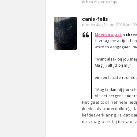
Ik ben mij er eentje
canis-felis
donderdag 14 mei 2026 om 00
MevrouwJack
schre
Ik vraag me altijd af ho
worden aangegaan, maa
"Want als ik bij jou ma
Mag jij altijd bij mij"
en een laatste redmidd
"Mag ik dan bij jou sch
Als het nergens anders
Het gaat toch het hele lie
(klinkt als onderduiken), 
liefdesverklaring. Is dat 
de vraag of ik bij iemand