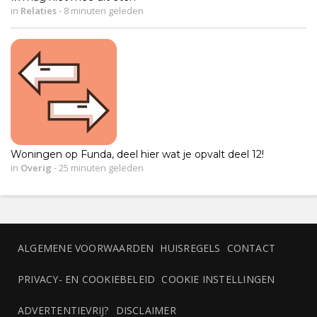
in
Relaties
-
8 minuten geleden
Woningen op Funda, deel hier wat je opvalt deel 12!
in
Overig
-
25 minuten geleden
ALGEMENE VOORWAARDEN
HUISREGELS
CONTACT
PRIVACY- EN COOKIEBELEID
COOKIE INSTELLINGEN
ADVERTENTIEVRIJ?
DISCLAIMER