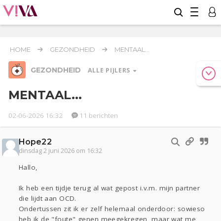
HOME
GEZONDHEID
MENTAAL...
GEZONDHEID
ALLE PIJLERS
MENTAAL...
02-06-2026 16:32
11 berichten
Relaties
Werk & Studie
Geld & Recht
Reizen
Seks
Coronavirus
Overig
COVID-19
Hope22
dinsdag 2 juni 2026 om 16:32
Gezondheid
Hallo,
Actueel
Oekraïne
Entertainment
Lijf & Lijn
Kinderen
Digi
Eten
Mode & Beauty
Ik heb een tijdje terug al wat gepost i.v.m. mijn partner
Zwanger
Psyche
Thuis
Klussen
die lijdt aan OCD.
Ondertussen zit ik er zelf helemaal onderdoor: sowieso
Sport
Contact
Viva zoekt
Aangeboden
heb ik de "foute" genen meegekregen, maar wat me