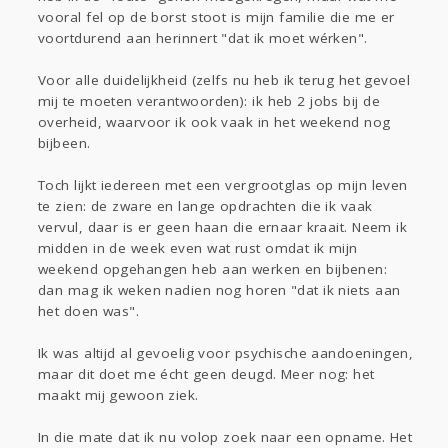
Gevraagd
Horen
Doen
Zien
vooral fel op de borst stoot is mijn familie die me er
Lezen
voortdurend aan herinnert "dat ik moet wérken".
Voor alle duidelijkheid (zelfs nu heb ik terug het gevoel
mij te moeten verantwoorden): ik heb 2 jobs bij de
overheid, waarvoor ik ook vaak in het weekend nog
bijbeen.
Toch lijkt iedereen met een vergrootglas op mijn leven
te zien: de zware en lange opdrachten die ik vaak
vervul, daar is er geen haan die ernaar kraait. Neem ik
midden in de week even wat rust omdat ik mijn
weekend opgehangen heb aan werken en bijbenen:
dan mag ik weken nadien nog horen "dat ik niets aan
het doen was".
Ik was altijd al gevoelig voor psychische aandoeningen,
maar dit doet me écht geen deugd. Meer nog: het
maakt mij gewoon ziek.
In die mate dat ik nu volop zoek naar een opname. Het