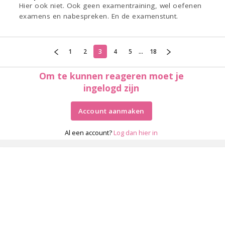
Hier ook niet. Ook geen examentraining, wel oefenen
examens en nabespreken. En de examenstunt.
1
2
3
4
5
...
18
Om te kunnen reageren moet je
ingelogd zijn
Account aanmaken
Al een account?
Log dan hier in