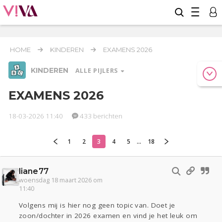
HOME
KINDEREN
EXAMENS 2026
KINDEREN
ALLE PIJLERS
EXAMENS 2026
18-03-2026 11:40
433 berichten
Relaties
Werk & Studie
Geld & Recht
Reizen
Seks
Gezondheid
Coronavirus
Overig
COVID-19
1
2
3
4
5
...
18
Actueel
Oekraïne
Entertainment
Lijf & Lijn
Digi
Eten
Mode & Beauty
liane77
woensdag 18 maart 2026 om
11:40
Kinderen
Zwanger
Psyche
Thuis
Klussen
Volgens mij is hier nog geen topic van. Doet je
zoon/dochter in 2026 examen en vind je het leuk om
Sport
Contact
Viva zoekt
Aangeboden