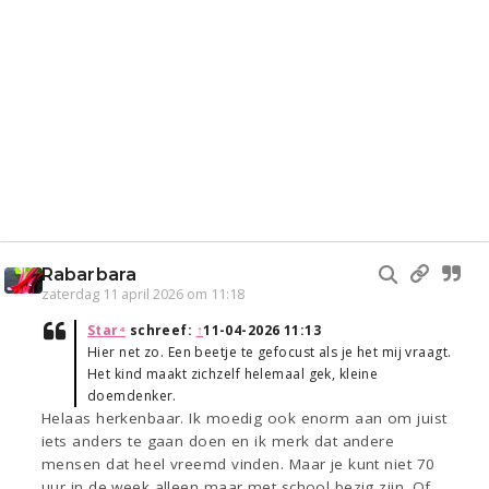
Rabarbara
zaterdag 11 april 2026 om 11:18
Star⁴
schreef:
↑
11-04-2026 11:13
Hier net zo. Een beetje te gefocust als je het mij vraagt.
Het kind maakt zichzelf helemaal gek, kleine
doemdenker.
Helaas herkenbaar. Ik moedig ook enorm aan om juist
iets anders te gaan doen en ik merk dat andere
mensen dat heel vreemd vinden. Maar je kunt niet 70
uur in de week alleen maar met school bezig zijn. Of