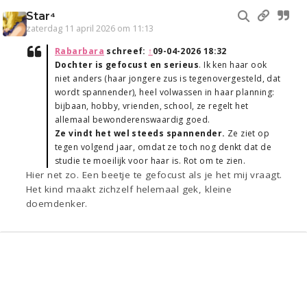
Star⁴
zaterdag 11 april 2026 om 11:13
Rabarbara
schreef:
↑
09-04-2026 18:32
Dochter is gefocust en serieus
. Ik ken haar ook
niet anders (haar jongere zus is tegenovergesteld, dat
wordt spannender), heel volwassen in haar planning:
bijbaan, hobby, vrienden, school, ze regelt het
allemaal bewonderenswaardig goed.
Ze vindt het wel steeds spannender.
Ze ziet op
tegen volgend jaar, omdat ze toch nog denkt dat de
studie te moeilijk voor haar is. Rot om te zien.
Hier net zo. Een beetje te gefocust als je het mij vraagt.
Het kind maakt zichzelf helemaal gek, kleine
doemdenker.