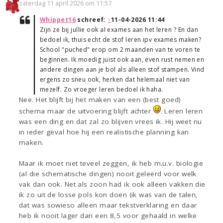
zaterdag 11 april 2026 om 11:57
Whippet16
schreef:
↑
11-04-2026 11:44
Zijn ze bij jullie ook al exames aan het leren ? En dan
bedoel ik, thuis echt de stof leren ipv exames maken?
School "puched" erop om 2 maanden van te voren te
beginnen. Ik moedig juist ook aan, even rust nemen en
andere dingen aan je bol als alleen stof stampen. Vind
ergens zo sneu ook, herken dat helemaal niet van
mezelf. Zo vroeger leren bedoel ik haha.
Nee. Het blijft bij het maken van een (best goed)
schema maar de uitvoering blijft achter
. Leren leren
was een ding en dat zal zo blijven vrees ik. Hij weet nu
in ieder geval hoe hij een realistische planning kan
maken.
Maar ik moet niet teveel zeggen, ik heb m.u.v. biologie
(al die schematische dingen) nooit geleerd voor welk
vak dan ook. Net als zoon had ik ook alleen vakken die
ik zo uit de losse pols kon doen (ik was van de talen,
dat was sowieso alleen maar tekstverklaring en daar
heb ik nooit lager dan een 8,5 voor gehaald in welke