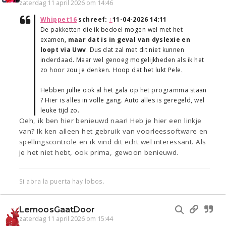
zaterdag 11 april 2026 om 14:46
Whippet16
schreef:
↑
11-04-2026 14:11
De pakketten die ik bedoel mogen wel met het
examen,
maar dat is in geval van dyslexie en
loopt via Uwv
. Dus dat zal met dit niet kunnen
inderdaad. Maar wel genoeg mogelijkheden als ik het
zo hoor zou je denken. Hoop dat het lukt Pele.
Hebben jullie ook al het gala op het programma staan
? Hier is alles in volle gang. Auto alles is geregeld, wel
leuke tijd zo.
Oeh, ik ben hier benieuwd naar! Heb je hier een linkje
van? Ik ken alleen het gebruik van voorleessoftware en
spellingscontrole en ik vind dit echt wel interessant. Als
je het niet hebt, ook prima, gewoon benieuwd.
Si abra la puerta hay lobos.
LemoosGaatDoor
zaterdag 11 april 2026 om 15:44