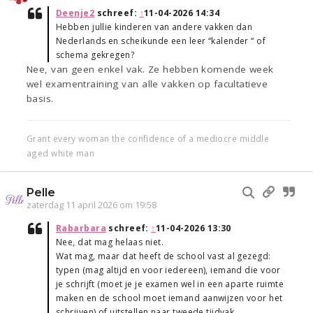
Deenje2
schreef:
↑
11-04-2026 14:34
Hebben jullie kinderen van andere vakken dan
Nederlands en scheikunde een leer “kalender “ of
schema gekregen?
Nee, van geen enkel vak. Ze hebben komende week
wel examentraining van alle vakken op facultatieve
basis.
Grant every woman the confidence of a mediocre middle
aged white man
Pelle
zaterdag 11 april 2026 om 19:58
Rabarbara
schreef:
↑
11-04-2026 13:30
Nee, dat mag helaas niet.
Wat mag, maar dat heeft de school vast al gezegd:
typen (mag altijd en voor iedereen), iemand die voor
je schrijft (moet je je examen wel in een aparte ruimte
maken en de school moet iemand aanwijzen voor het
schrijven) of uitstellen naar tweede tijdvak.