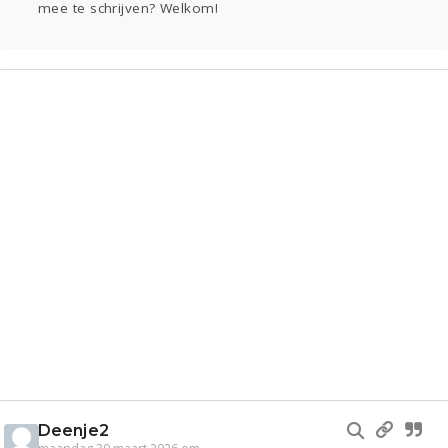
mee te schrijven? Welkom!
Gevraagd
Horen
Doen
Zien
Lezen
Deenje2