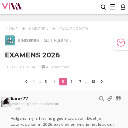
HOME
KINDEREN
EXAMENS 2026
KINDEREN
ALLE PIJLERS
EXAMENS 2026
18-03-2026 11:40
433 berichten
Relaties
Werk & Studie
Geld & Recht
Reizen
Seks
Gezondheid
Coronavirus
Overig
COVID-19
1
...
3
4
5
6
7
...
18
Actueel
Oekraïne
Entertainment
Lijf & Lijn
Digi
Eten
Mode & Beauty
liane77
woensdag 18 maart 2026 om
11:40
Kinderen
Zwanger
Psyche
Thuis
Klussen
Volgens mij is hier nog geen topic van. Doet je
zoon/dochter in 2026 examen en vind je het leuk om
Sport
Contact
Viva zoekt
Aangeboden