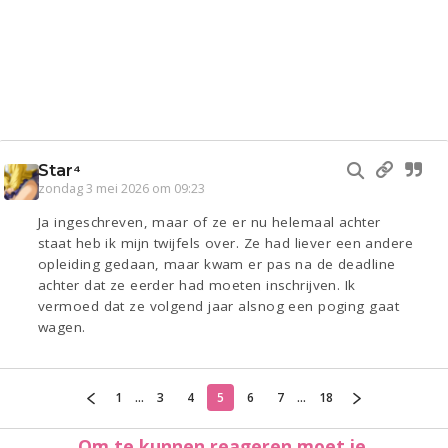
Star⁴
zondag 3 mei 2026 om 09:23
Ja ingeschreven, maar of ze er nu helemaal achter
staat heb ik mijn twijfels over. Ze had liever een andere
opleiding gedaan, maar kwam er pas na de deadline
achter dat ze eerder had moeten inschrijven. Ik
vermoed dat ze volgend jaar alsnog een poging gaat
wagen.
1
...
3
4
5
6
7
...
18
Om te kunnen reageren moet je