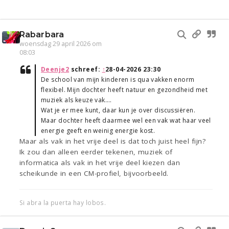
Rabarbara
woensdag 29 april 2026 om
08:03
Deenje2
schreef:
↑
28-04-2026 23:30
De school van mijn kinderen is qua vakken enorm
flexibel. Mijn dochter heeft natuur en gezondheid met
muziek als keuze vak….
Wat je er mee kunt, daar kun je over discussiëren.
Maar dochter heeft daarmee wel een vak wat haar veel
energie geeft en weinig energie kost.
Maar als vak in het vrije deel is dat toch juist heel fijn?
Ik zou dan alleen eerder tekenen, muziek of
informatica als vak in het vrije deel kiezen dan
scheikunde in een CM-profiel, bijvoorbeeld.
Si abra la puerta hay lobos.