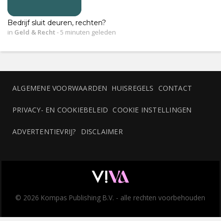
Bedrijf sluit deuren, rechten?
in
Geld & Recht
-
5 minuten geleden
ALGEMENE VOORWAARDEN
HUISREGELS
CONTACT
PRIVACY- EN COOKIEBELEID
COOKIE INSTELLINGEN
ADVERTENTIEVRIJ?
DISCLAIMER
© 2026 Kompas Publishing B.V. - alle rechten voorbehouden