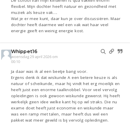
De school van mijn kinderen is qua vakken enorm
flexibel. Mijn dochter heeft natuur en gezondheid met
muziek als keuze vak….
Wat je er mee kunt, daar kun je over discussiëren. Maar
dochter heeft daarmee wel een vak wat haar veel
energie geeft en weinig energie kost.
Whippet16
woensdag 29 april 2026 om
00:10
Ja daar was ik al een beetje bang voor.
Ergens denk ik dat wiskunde A een betere keuze is als
natuur of scheikunde, maar hij vindt het erg moeilijk en
heeft juist een enorme taalknobbel. Voor veel vervolg
opleidingen is ook gewoon wiskunde gewenst. Hij heeft
werkelijk geen idee welke kant hij op wil straks. Die nu
exame doet heeft juist economie en wiskunde maar
was een ramp met talen, maar heeft dus wel een
pakket wat meer gewild is bij vervolg opleidingen.