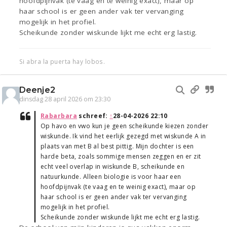
hoofdpijnvak (te vaag en te weinig exact), maar op
haar school is er geen ander vak ter vervanging
mogelijk in het profiel.
Scheikunde zonder wiskunde lijkt me echt erg lastig.
Si abra la puerta hay lobos.
Deenje2
dinsdag 28 april 2026 om 23:30
Rabarbara
schreef:
↑
28-04-2026 22:10
Op havo en vwo kun je geen scheikunde kiezen zonder
wiskunde. Ik vind het eerlijk gezegd met wiskunde A in
plaats van met B al best pittig. Mijn dochter is een
harde beta, zoals sommige mensen zeggen en er zit
echt veel overlap in wiskunde B, scheikunde en
natuurkunde. Alleen biologie is voor haar een
hoofdpijnvak (te vaag en te weinig exact), maar op
haar school is er geen ander vak ter vervanging
mogelijk in het profiel.
Scheikunde zonder wiskunde lijkt me echt erg lastig.