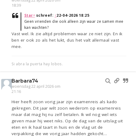
woensdag 22 april 2026 om
18:39
Star⁴
schreef:
↑
22-04-2026 18:25
Geen vrienden die ook alleen zijn waar ze samen mee
kan wachten?
Vast wel. Ik zie altijd problemen waar ze niet zijn. En ik
ben er ook zo als het lukt, dus het valt allemaal vast
mee.
Si abra la puerta hay lobos.
Barbara74
woensdag 22 april 2026 om
21:16
Hier heeft zoon vorig jaar zijn examenreis als kado
gekregen. Dit jaar wilt zoon wederom op examenreis
maar dat mag hij nu zelf betalen. Ik wil nog wel iets
geven maar hij weet niks. Op de dag van de uitslag uit
eten en ik haal taart in huis en de vlag uit de
verpakking die we vorig jaar hadden gekocht…