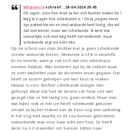
Whippet16
schreef:
↑
28-04-2026 20:45
Oh super, sneu hoe druk ze het zich kunnen maken he ?
Mag ik vragen hoe scheikunde is ? Onze jongste moet
zijn pakket kiezen en vind wiskunde heel lastig, dus wil
dat niet kiezen, maar wel scheikunde. Ik weet dat
natuurlijke ook veel weg heeft van wiskunde, maar
scheikunde zegt me echt niks.
Op de school van mijn dochter kun je geen scheikunde
zonder wiskunde kiezen. Wiskunde a of b is verplicht.
En mi terecht, want je zult toch wel een rekenbasis
moeten hebben. Mijn kinderen zijn bij de vakken waar
ze over twijfelden naar de docenten ervan gegaan. Dat
heeft ze enorm geholpen om een keus te maken.
Helaas is voor dochter scheikunde lastiger dan
gehoopt. Maar dat had de docent van haar ook wel
gezegd (dat ze het lastig zou gaan vinden). Maar met
wat bijles redt ze het (ze heeft scheikunde gekozen
omdat ze bij het maken van de keus nog een opleiding
in het oog had waarbij ze dit zou kunnen gebruiken).
natuurkunde was voor haar echt een fout. Ze heeft
deze na 2-3 maanden om kunnen zetten naar