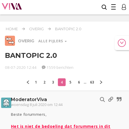
HOME
OVERIG
BANTOPIC 2.0
OVERIG
ALLE PIJLERS
BANTOPIC 2.0
08-07-2020 12:44
1559 berichten
Relaties
Werk & Studie
Geld & Recht
Reizen
Seks
Gezondheid
Coronavirus
COVID-19
1
2
3
4
5
6
...
63
Overig
ModeratorViva
Actueel
Oekraïne
Entertainment
Lijf & Lijn
woensdag 8 juli 2020 om 12:44
Kinderen
Digi
Eten
Mode & Beauty
Beste forummers,
Zwanger
Psyche
Thuis
Klussen
Sport
Contact
Viva zoekt
Aangeboden
Het is niet de bedoeling dat forummers in dit