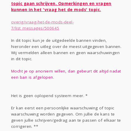
Gevraagd
Horen
Doen
Zien
topic gaan schrijven. Opmerkingen en vragen
Lezen
kunnen in het 'vraag het de mods' topic.
overig/vraag-het-de-mods-deel-
7/list_messages/500645
In dit topic kun je de uitgedeelde bannen vinden,
hieronder een uitleg over de meest uitgegeven bannen.
Wij vermelden alleen bannen en geen waarschuwingen
in dit topic.
Mocht je op anoniem willen, dan gebeurt dit altijd nadat
een ban is afgelopen.
Het is geen oplopend systeem meer. *
Er kan eerst een persoonlijke waarschuwing of topic
waarschuwing worden gegeven. Om jullie de kans te
geven jullie schrijven/gedrag aan te passen of elkaar te
corrigeren. **