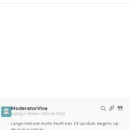
ModeratorViva
vrijdag 2 oktober 2020 om 09:32
Lange-met-een-korte heeft een 24 uursban wegens op
de man postings.