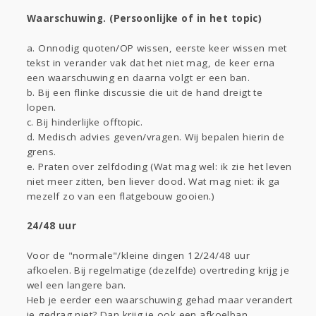
Waarschuwing. (Persoonlijke of in het topic)
a. Onnodig quoten/OP wissen, eerste keer wissen met
tekst in verander vak dat het niet mag, de keer erna
een waarschuwing en daarna volgt er een ban.
b. Bij een flinke discussie die uit de hand dreigt te
lopen.
c. Bij hinderlijke offtopic.
d. Medisch advies geven/vragen. Wij bepalen hierin de
grens.
e. Praten over zelfdoding (Wat mag wel: ik zie het leven
niet meer zitten, ben liever dood. Wat mag niet: ik ga
mezelf zo van een flatgebouw gooien.)
24/48 uur
Voor de "normale"/kleine dingen 12/24/48 uur
afkoelen. Bij regelmatige (dezelfde) overtreding krijg je
wel een langere ban.
Heb je eerder een waarschuwing gehad maar verandert
je gedrag niet? Dan krijg je ook een afkoelban.