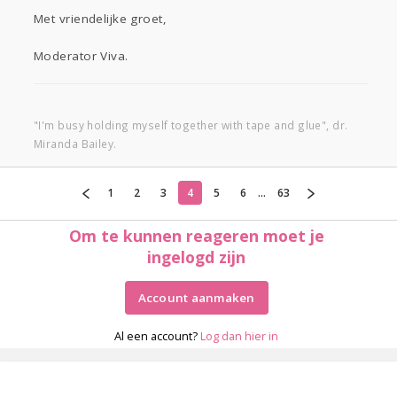
Met vriendelijke groet,
Moderator Viva.
"I'm busy holding myself together with tape and glue", dr.
Miranda Bailey.
1
2
3
4
5
6
...
63
Om te kunnen reageren moet je
ingelogd zijn
Account aanmaken
Al een account?
Log dan hier in