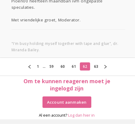
Pioen00 heefteen maandban ivm ongepaste
speculaties.
Met vriendelijke groet, Moderator.
"I'm busy holding myself together with tape and glue", dr.
Miranda Bailey.
1
...
59
60
61
62
63
Om te kunnen reageren moet je
ingelogd zijn
Account aanmaken
Al een account?
Log dan hier in