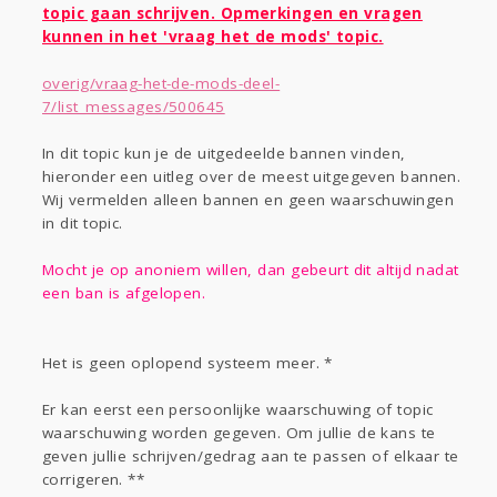
Gevraagd
Horen
Doen
Zien
topic gaan schrijven. Opmerkingen en vragen
Lezen
kunnen in het 'vraag het de mods' topic.
overig/vraag-het-de-mods-deel-
7/list_messages/500645
In dit topic kun je de uitgedeelde bannen vinden,
hieronder een uitleg over de meest uitgegeven bannen.
Wij vermelden alleen bannen en geen waarschuwingen
in dit topic.
Mocht je op anoniem willen, dan gebeurt dit altijd nadat
een ban is afgelopen.
Het is geen oplopend systeem meer. *
Er kan eerst een persoonlijke waarschuwing of topic
waarschuwing worden gegeven. Om jullie de kans te
geven jullie schrijven/gedrag aan te passen of elkaar te
corrigeren. **