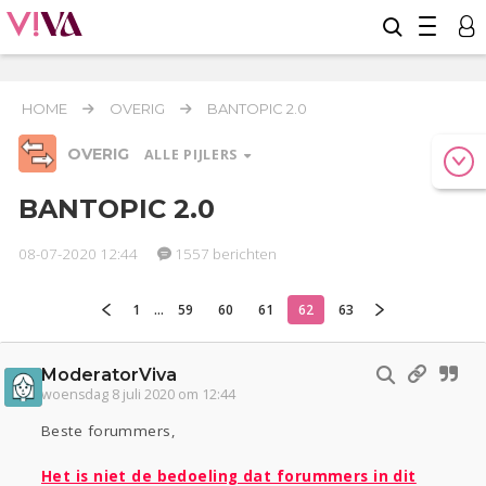
HOME
OVERIG
BANTOPIC 2.0
OVERIG
ALLE PIJLERS
BANTOPIC 2.0
08-07-2020 12:44
1557 berichten
Relaties
Werk & Studie
Geld & Recht
Reizen
Seks
Gezondheid
Coronavirus
COVID-19
1
...
59
60
61
62
63
Overig
ModeratorViva
Actueel
Oekraïne
Entertainment
Lijf & Lijn
woensdag 8 juli 2020 om 12:44
Kinderen
Digi
Eten
Mode & Beauty
Beste forummers,
Zwanger
Psyche
Thuis
Klussen
Sport
Contact
Viva zoekt
Aangeboden
Het is niet de bedoeling dat forummers in dit