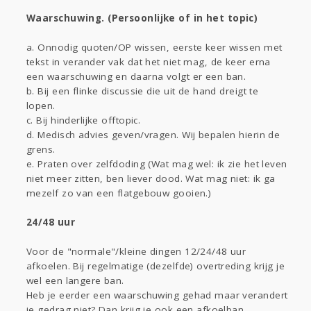
Waarschuwing. (Persoonlijke of in het topic)
a. Onnodig quoten/OP wissen, eerste keer wissen met
tekst in verander vak dat het niet mag, de keer erna
een waarschuwing en daarna volgt er een ban.
b. Bij een flinke discussie die uit de hand dreigt te
lopen.
c. Bij hinderlijke offtopic.
d. Medisch advies geven/vragen. Wij bepalen hierin de
grens.
e. Praten over zelfdoding (Wat mag wel: ik zie het leven
niet meer zitten, ben liever dood. Wat mag niet: ik ga
mezelf zo van een flatgebouw gooien.)
24/48 uur
Voor de "normale"/kleine dingen 12/24/48 uur
afkoelen. Bij regelmatige (dezelfde) overtreding krijg je
wel een langere ban.
Heb je eerder een waarschuwing gehad maar verandert
je gedrag niet? Dan krijg je ook een afkoelban.