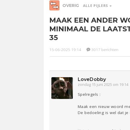
OVERIG
ALLE PIJLERS
MAAK EEN ANDER W
Relaties
Werk &
Ge
MINIMAAL DE LAATST
Studie
35
Entertainment
Lijf & Lijn
15-06-2025 19:14
3017 berichten
Sport
Contact
LoveDobby
zondag 15 juni 2025 om 19:14
Spelregels :
Maak een nieuw woord met 
De bedoeling is wel dat je