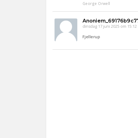
George Orwell
Anoniem_69176b9c7
dinsdag 17 juni 2025 om 15:12
Fjellerup