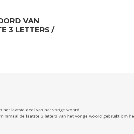
OORD VAN
ld & Recht
Reizen
Seks
Gezondheid
Coronavirus
E 3 LETTERS /
COVID-19
Overig
Kinderen
Digi
Eten
Mode &
Zwanger
Psyche
Beauty
Viva zoekt
Aangeboden
Gevraagd
Horen
Doen
Zien
het laatste deel van het vorige woord.
 minimaal de laatste 3 letters van het vorige woord gebruikt om he