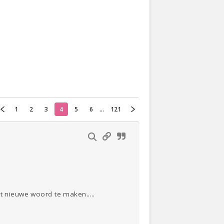
Actueel
Oekraïne
Thuis
Klussen
Lezen
1
2
3
4
5
6
...
121
t nieuwe woord te maken.....