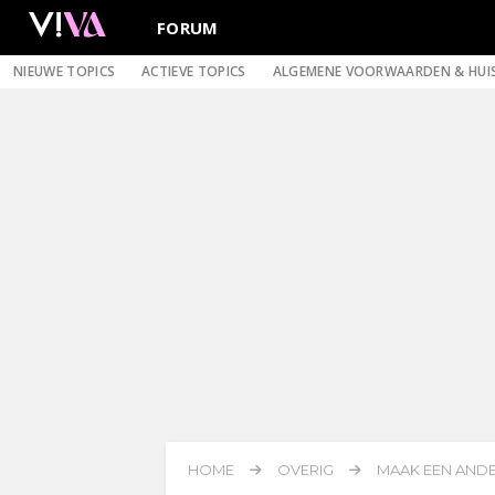
FORUM
NIEUWE TOPICS
ACTIEVE TOPICS
ALGEMENE VOORWAARDEN & HUI
HOME
OVERIG
MAAK EEN ANDE