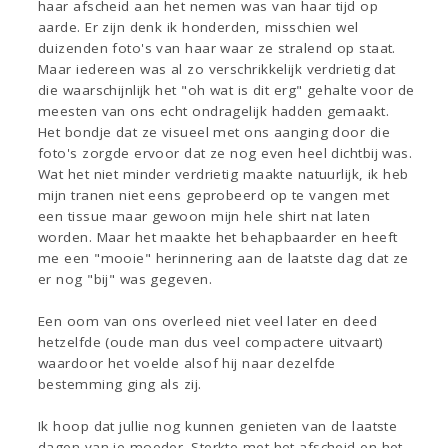
haar afscheid aan het nemen was van haar tijd op
aarde. Er zijn denk ik honderden, misschien wel
duizenden foto's van haar waar ze stralend op staat.
Maar iedereen was al zo verschrikkelijk verdrietig dat
die waarschijnlijk het "oh wat is dit erg" gehalte voor de
meesten van ons echt ondragelijk hadden gemaakt.
Het bondje dat ze visueel met ons aanging door die
foto's zorgde ervoor dat ze nog even heel dichtbij was.
Wat het niet minder verdrietig maakte natuurlijk, ik heb
mijn tranen niet eens geprobeerd op te vangen met
een tissue maar gewoon mijn hele shirt nat laten
worden. Maar het maakte het behapbaarder en heeft
me een "mooie" herinnering aan de laatste dag dat ze
er nog "bij" was gegeven.
Een oom van ons overleed niet veel later en deed
hetzelfde (oude man dus veel compactere uitvaart)
waardoor het voelde alsof hij naar dezelfde
bestemming ging als zij.
Ik hoop dat jullie nog kunnen genieten van de laatste
dagen van je moeder. Sterkte met het afscheid en het