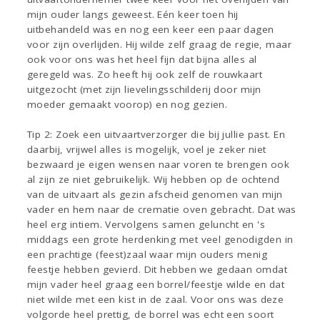
mijn ouder langs geweest. Eén keer toen hij
uitbehandeld was en nog een keer een paar dagen
voor zijn overlijden. Hij wilde zelf graag de regie, maar
ook voor ons was het heel fijn dat bijna alles al
geregeld was. Zo heeft hij ook zelf de rouwkaart
uitgezocht (met zijn lievelingsschilderij door mijn
moeder gemaakt voorop) en nog gezien.
Tip 2: Zoek een uitvaartverzorger die bij jullie past. En
daarbij, vrijwel alles is mogelijk, voel je zeker niet
bezwaard je eigen wensen naar voren te brengen ook
al zijn ze niet gebruikelijk. Wij hebben op de ochtend
van de uitvaart als gezin afscheid genomen van mijn
vader en hem naar de crematie oven gebracht. Dat was
heel erg intiem. Vervolgens samen geluncht en 's
middags een grote herdenking met veel genodigden in
een prachtige (feest)zaal waar mijn ouders menig
feestje hebben gevierd. Dit hebben we gedaan omdat
mijn vader heel graag een borrel/feestje wilde en dat
niet wilde met een kist in de zaal. Voor ons was deze
volgorde heel prettig, de borrel was echt een soort