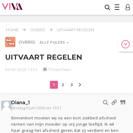
HOME
OVERIG
UITVAART REGELEN
OVERIG
ALLE PIJLERS
UITVAART REGELEN
09-06-2026 13:51
70 berichten
Relaties
Werk & Studie
Geld & Recht
Reizen
Seks
Gezondheid
Coronavirus
COVID-19
1
2
3
Overig
Diana_1
Actueel
Oekraïne
Entertainment
Lijf & Lijn
dinsdag 9 juni 2026 om 13:51
Kinderen
Digi
Eten
Mode & Beauty
Binnenkort moeten wij na een kort ziekbed afscheid
Zwanger
Psyche
Thuis
Klussen
nemen van mijn moeder op vrij jonge leeftijd. Ik wil
Sport
Contact
Viva zoekt
Aangeboden
haar graag het afscheid geven dat zij verdient en ben