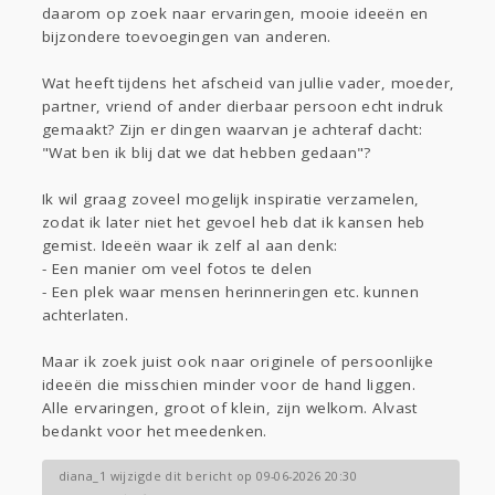
Gevraagd
Horen
Doen
Zien
daarom op zoek naar ervaringen, mooie ideeën en
Lezen
bijzondere toevoegingen van anderen.
Wat heeft tijdens het afscheid van jullie vader, moeder,
partner, vriend of ander dierbaar persoon echt indruk
gemaakt? Zijn er dingen waarvan je achteraf dacht:
"Wat ben ik blij dat we dat hebben gedaan"?
Ik wil graag zoveel mogelijk inspiratie verzamelen,
zodat ik later niet het gevoel heb dat ik kansen heb
gemist. Ideeën waar ik zelf al aan denk:
- Een manier om veel fotos te delen
- Een plek waar mensen herinneringen etc. kunnen
achterlaten.
Maar ik zoek juist ook naar originele of persoonlijke
ideeën die misschien minder voor de hand liggen.
Alle ervaringen, groot of klein, zijn welkom. Alvast
bedankt voor het meedenken.
diana_1 wijzigde dit bericht op 09-06-2026 20:30