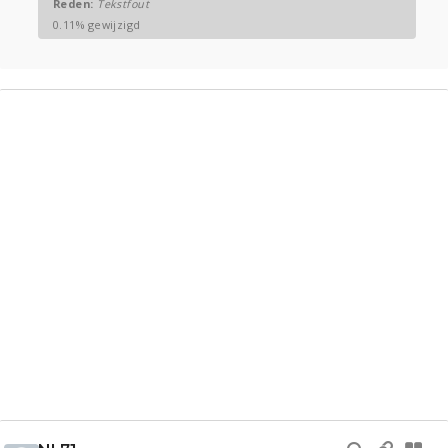
Reden:
Tekstfout
0.11% gewijzigd