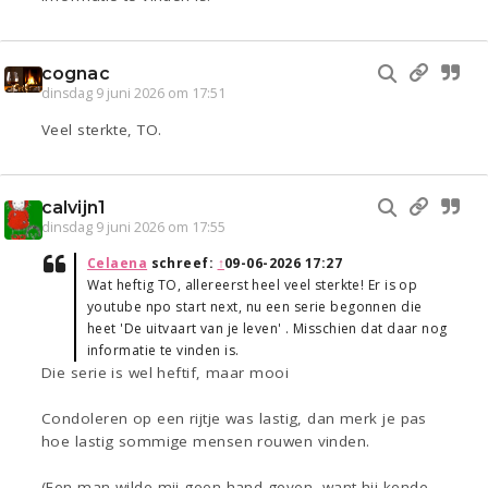
cognac
dinsdag 9 juni 2026 om 17:51
Veel sterkte, TO.
calvijn1
dinsdag 9 juni 2026 om 17:55
Celaena
schreef:
↑
09-06-2026 17:27
Wat heftig TO, allereerst heel veel sterkte! Er is op
youtube npo start next, nu een serie begonnen die
heet 'De uitvaart van je leven' . Misschien dat daar nog
informatie te vinden is.
Die serie is wel heftif, maar mooi
Condoleren op een rijtje was lastig, dan merk je pas
hoe lastig sommige mensen rouwen vinden.
(Een man wilde mij geen hand geven, want hij kende