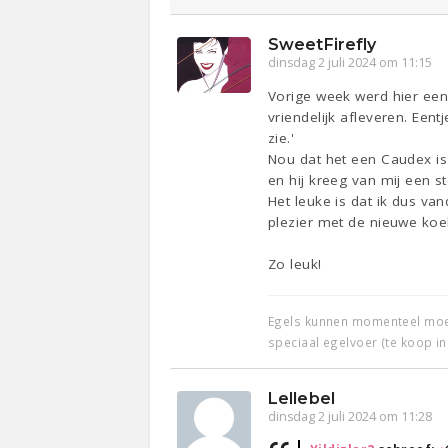
SweetFirefly
dinsdag 2 juli 2024 om 11:15
Vorige week werd hier een
vriendelijk afleveren. Een
zie.'
Nou dat het een Caudex i
en hij kreeg van mij een s
Het leuke is dat ik dus va
plezier met de nieuwe koel
Zo leuk!
Egels kunnen momenteel moeil
speciaal egelvoer (te koop in
Lellebel
dinsdag 2 juli 2024 om 11:28