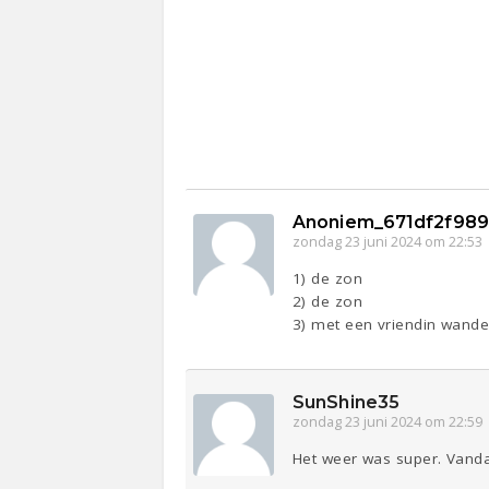
Anoniem_671df2f98
zondag 23 juni 2024 om 22:53
1) de zon
2) de zon
3) met een vriendin wande
SunShine35
zondag 23 juni 2024 om 22:59
Het weer was super. Vandaa