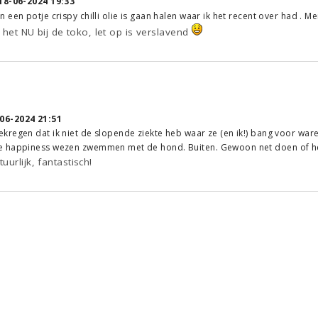
18-06-2024 19:33
een potje crispy chilli olie is gaan halen waar ik het recent over had . Mer
l het NU bij de toko, let op is verslavend
06-2024 21:51
regen dat ik niet de slopende ziekte heb waar ze (en ik!) bang voor ware
 happiness wezen zwemmen met de hond. Buiten. Gewoon net doen of het
urlijk, fantastisch!