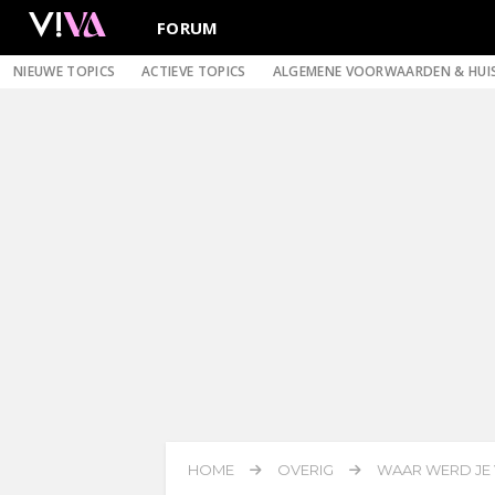
FORUM
NIEUWE TOPICS
ACTIEVE TOPICS
ALGEMENE VOORWAARDEN & HUI
HOME
OVERIG
WAAR WERD JE 