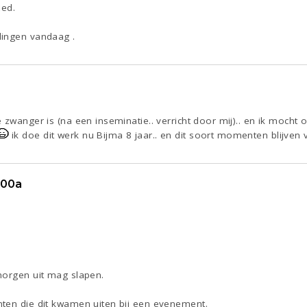
ied.
dingen vandaag .
 zwanger is (na een inseminatie.. verricht door mij).. en ik moc
ik doe dit werk nu Bijma 8 jaar.. en dit soort momenten blijven v
900a
morgen uit mag slapen.
ten die dit kwamen uiten bij een evenement.