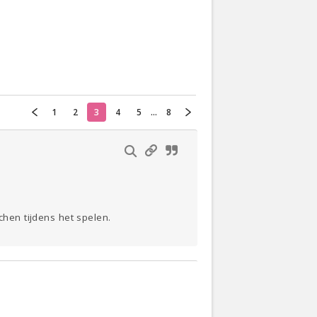
Actueel
Oekraïne
1
2
3
4
5
...
8
Thuis
Klussen
Lezen
chen tijdens het spelen.