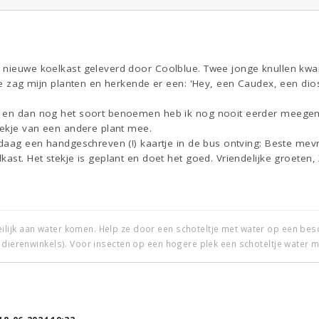
 nieuwe koelkast geleverd door Coolblue. Twee jonge knullen kwam
tje zag mijn planten en herkende er een: 'Hey, een Caudex, een dio
s en dan nog het soort benoemen heb ik nog nooit eerder meegem
tekje van een andere plant mee.
ndaag een handgeschreven (!) kaartje in de bus ontving: Beste me
kast. Het stekje is geplant en doet het goed. Vriendelijke groeten, 
ijk aan water komen. Help ze door een schoteltje met water op een beschu
 dierenwinkels). Voor insecten op een hogere plek een schoteltje water m