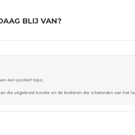
AAG BLIJ VAN?
ld & Recht
Reizen
Seks
Gezondheid
Coronavirus
COVID-19
Overig
Kinderen
Digi
Eten
Mode &
Zwanger
Psyche
Beauty
Viva zoekt
Aangeboden
Gevraagd
Horen
Doen
Zien
an een positief topic.
 man die uitgebreid kookte en de kinderen die schaterden van het la