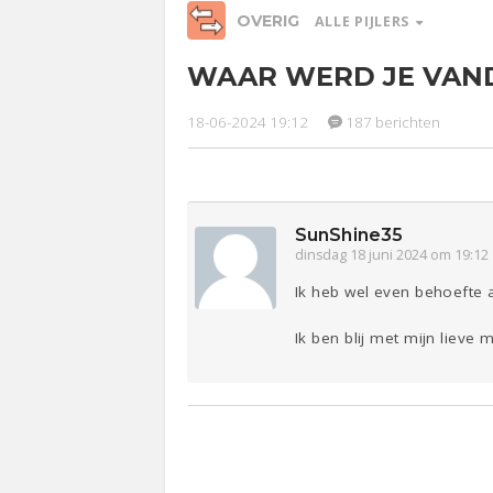
OVERIG
ALLE PIJLERS
WAAR WERD JE VAND
Relaties
Werk &
Ge
Studie
18-06-2024 19:12
187 berichten
Entertainment
Lijf & Lijn
Sport
Contact
SunShine35
dinsdag 18 juni 2024 om 19:12
Ik heb wel even behoefte a
Ik ben blij met mijn lieve