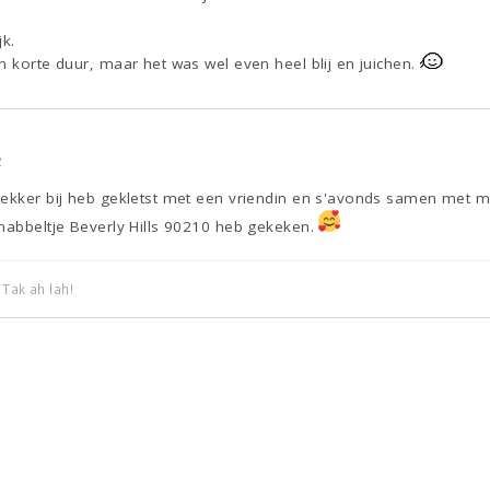
jk.
n korte duur, maar het was wel even heel blij en juichen.
2
lekker bij heb gekletst met een vriendin en s'avonds samen met m
knabbeltje Beverly Hills 90210 heb gekeken.
 Tak ah lah!