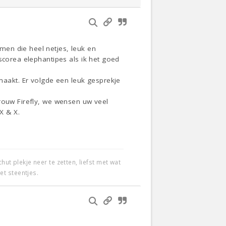
en die heel netjes, leuk en
scorea elephantipes als ik het goed
aakt. Er volgde een leuk gesprekje
vrouw Firefly, we wensen uw veel
X & X.
t plekje neer te zetten, liefst met wat
et steentjes.