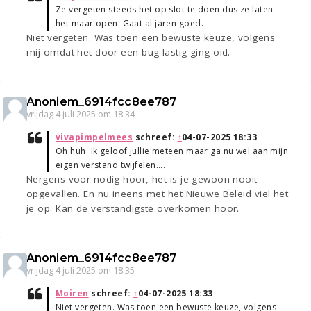
Ze vergeten steeds het op slot te doen dus ze laten
het maar open. Gaat al jaren goed.
Niet vergeten. Was toen een bewuste keuze, volgens
mij omdat het door een bug lastig ging oid.
Anoniem_6914fcc8ee787
vrijdag 4 juli 2025 om 18:34
vivapimpelmees
schreef:
↑
04-07-2025 18:33
Oh huh. Ik geloof jullie meteen maar ga nu wel aan mijn
eigen verstand twijfelen....
Nergens voor nodig hoor, het is je gewoon nooit
opgevallen. En nu ineens met het Nieuwe Beleid viel het
je op. Kan de verstandigste overkomen hoor.
Anoniem_6914fcc8ee787
vrijdag 4 juli 2025 om 18:35
Moiren
schreef:
↑
04-07-2025 18:33
Niet vergeten. Was toen een bewuste keuze, volgens