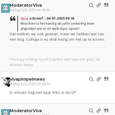
ModeratorViva
vrijdag 4 juli 2025 om 09:40
Hela
schreef:
↑
04-07-2025 09:36
Misschien is het handig als jullie onderling even
afspreken wie er en welk topic opent?
Dat hebben we ook gedaan, maar we hebben last van
een bug. Collega is nu druk bezig om het op te lossen.
"I'm busy holding myself together with tape and glue", dr.
Miranda Bailey.
vivapimpelmees
vrijdag 4 juli 2025 om 09:50
Er missen nog een paar links in de OP
ModeratorViva