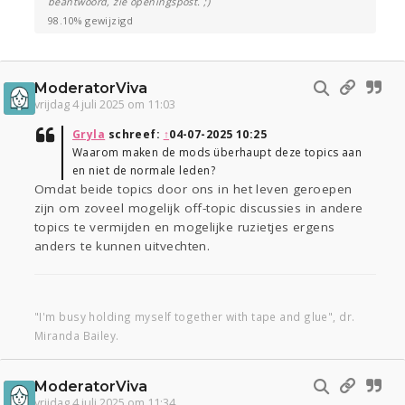
beantwoord, zie openingspost. ;)
98.10% gewijzigd
ModeratorViva
vrijdag 4 juli 2025 om 11:03
Gryla
schreef:
↑
04-07-2025 10:25
Waarom maken de mods überhaupt deze topics aan
en niet de normale leden?
Omdat beide topics door ons in het leven geroepen
zijn om zoveel mogelijk off-topic discussies in andere
topics te vermijden en mogelijke ruzietjes ergens
anders te kunnen uitvechten.
"I'm busy holding myself together with tape and glue", dr.
Miranda Bailey.
ModeratorViva
vrijdag 4 juli 2025 om 11:34