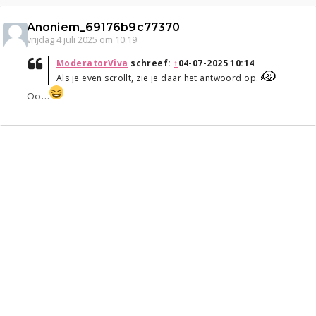
Anoniem_69176b9c77370
vrijdag 4 juli 2025 om 10:19
ModeratorViva
schreef:
↑
04-07-2025 10:14
Als je even scrollt, zie je daar het antwoord op.
Oo…