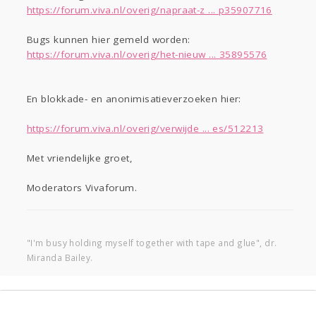
https://forum.viva.nl/overig/napraat-z ... p35907716
Bugs kunnen hier gemeld worden:
https://forum.viva.nl/overig/het-nieuw ... 35895576
En blokkade- en anonimisatieverzoeken hier:
https://forum.viva.nl/overig/verwijde ... es/512213
Met vriendelijke groet,
Moderators Vivaforum.
"I'm busy holding myself together with tape and glue", dr.
Miranda Bailey.