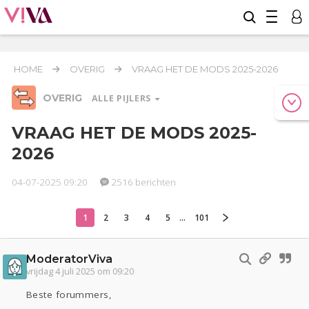
HOME
OVERIG
VRAAG HET DE MODS 2025-2026
OVERIG
ALLE PIJLERS
VRAAG HET DE MODS 2025-
2026
Relaties
Werk & Studie
Geld & Recht
Reizen
Seks
Gezondheid
Coronavirus
04-07-2025 09:20
2516 berichten
COVID-19
1
2
3
4
5
...
101
Overig
Actueel
Oekraïne
Entertainment
Lijf & Lijn
Kinderen
Digi
Eten
Mode & Beauty
ModeratorViva
vrijdag 4 juli 2025 om 09:20
Zwanger
Psyche
Thuis
Klussen
Sport
Contact
Viva zoekt
Aangeboden
Beste forummers,