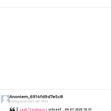
Anoniem_6914fd9d7e5c8
vrijdag 4 juli 2025 om 18:33
Lady*Voldemort
schreef:
↑
04-07-2025 18:31