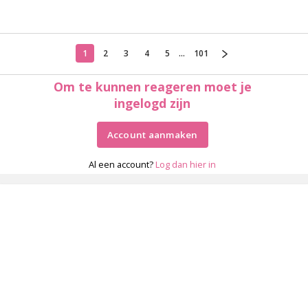
1
2
3
4
5
...
101
Om te kunnen reageren moet je
ingelogd zijn
Account aanmaken
Al een account?
Log dan hier in