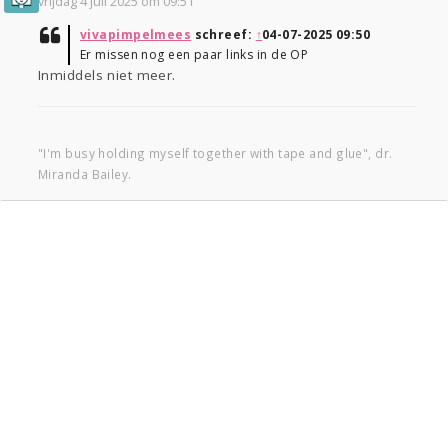
vrijdag 4 juli 2025 om 09:51
vivapimpelmees
schreef:
↑
04-07-2025 09:50
Er missen nog een paar links in de OP
Inmiddels niet meer.
"I'm busy holding myself together with tape and glue", dr.
Miranda Bailey.