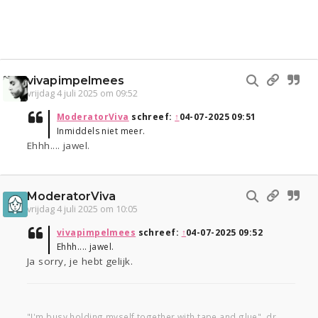
vivapimpelmees
vrijdag 4 juli 2025 om 09:52
ModeratorViva
schreef:
↑
04-07-2025 09:51
Inmiddels niet meer.
Ehhh.... jawel.
ModeratorViva
vrijdag 4 juli 2025 om 10:05
vivapimpelmees
schreef:
↑
04-07-2025 09:52
Ehhh.... jawel.
Ja sorry, je hebt gelijk.
"I'm busy holding myself together with tape and glue", dr.