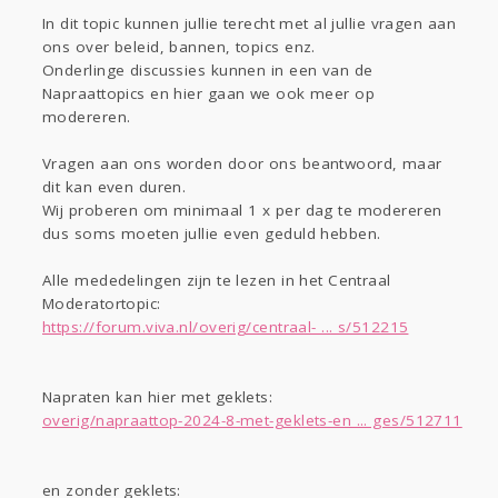
Gevraagd
Horen
Doen
Zien
In dit topic kunnen jullie terecht met al jullie vragen aan
Lezen
ons over beleid, bannen, topics enz.
Onderlinge discussies kunnen in een van de
Napraattopics en hier gaan we ook meer op
modereren.
Vragen aan ons worden door ons beantwoord, maar
dit kan even duren.
Wij proberen om minimaal 1 x per dag te modereren
dus soms moeten jullie even geduld hebben.
Alle mededelingen zijn te lezen in het Centraal
Moderatortopic:
https://forum.viva.nl/overig/centraal- ... s/512215
Napraten kan hier met geklets:
overig/napraattop-2024-8-met-geklets-en ... ges/512711
en zonder geklets: