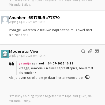
Miranda Bailey.
Anoniem_69176b9c77370
vrijdag 4 juli 2025 om 10:11
Vraagje, waarom 2 nieuwe napraattopics, zowel met
als zonder ?
ModeratorViva
vrijdag 4 juli 2025 om 10:14
yasmijn
schreef:
↑
04-07-2025 10:11
Vraagje, waarom 2 nieuwe napraattopics, zowel met
als zonder ?
Als je even scrollt, zie je daar het antwoord op.
"I'm busy holding myself together with tape and glue", dr.
Miranda Bailey.