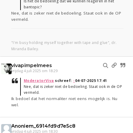
Is het de bedoeling dat we kunnen reageren in het
bantopic?
Nee, dat is zeker niet de bedoeling. Staat ook in de OP
vermeld.
"I'm busy holding myself together with tape and glue", dr.
Miranda Bailey.
vivapimpelmees
vrijdag 4 juli 2025 om 18:29
ModeratorViva
schreef:
↑
04-07-2025 17:41
Nee, dat is zeker niet de bedoeling. Staat ook in de OP
vermeld.
Ik bedoel dat het normaliter niet eens mogelijk is. Nu
wel.
Anoniem_6914fd9d7e5c8
vrijdag 4 juli 2025 om 18:30