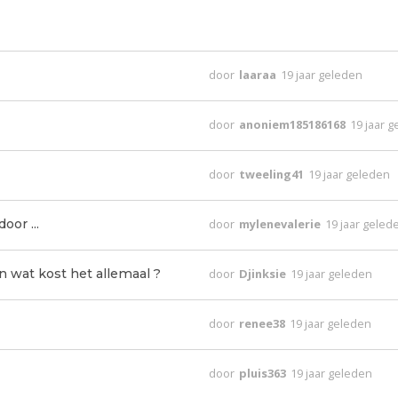
door
laaraa
19 jaar geleden
door
anoniem185186168
19 jaar 
door
tweeling41
19 jaar geleden
oor ...
door
mylenevalerie
19 jaar geled
 wat kost het allemaal ?
door
Djinksie
19 jaar geleden
door
renee38
19 jaar geleden
door
pluis363
19 jaar geleden