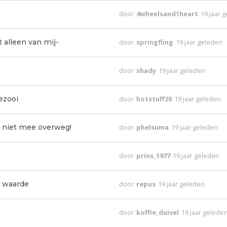
door
4wheelsand1heart
19 jaar 
 alleen van mij-
door
springfling
19 jaar geleden
door
shady
19 jaar geleden
ezooi
door
hotstuff20
19 jaar geleden
 niet mee overweg!
door
phelsuma
19 jaar geleden
door
prins_1977
19 jaar geleden
e waarde
door
repus
19 jaar geleden
door
koffie_duivel
19 jaar gelede