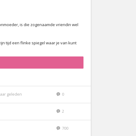
hoonmoeder, is die zogenaamde vriendin wel
n tijd een flinke spiegel waar je van kunt
jaar geleden
0
2
700