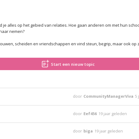
vind je alles op het gebied van relaties. Hoe gaan anderen om met hun sc
n haar nemen?
rouwen, scheiden en vriendschappen en vind steun, begrip, maar ook op zij
Start een nieuw topic
door
CommunityManagerViva
5 
door
Eef456
19 jaar geleden
door
biga
19 jaar geleden