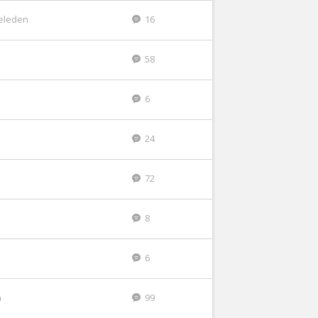
geleden
16
58
6
24
72
8
6
n
99