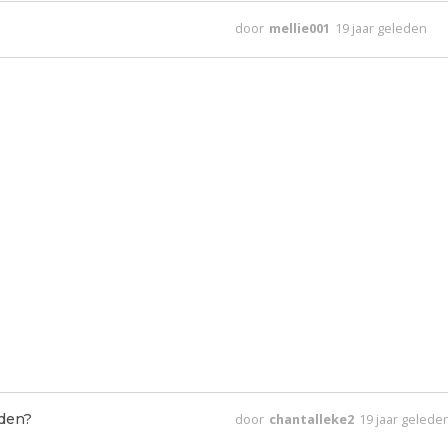
door
mellie001
19 jaar geleden
iden?
door
chantalleke2
19 jaar gelede