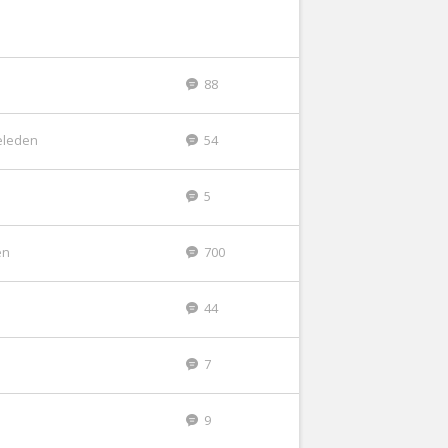
88
geleden
54
5
en
700
44
7
9