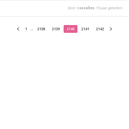
door
rascalles
19 jaar geleden
1
...
2138
2139
2140
2141
2142