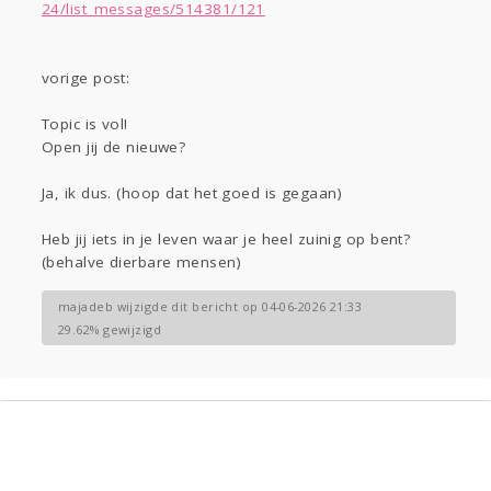
Gevraagd
Horen
Doen
Zien
24/list_messages/514381/121
Lezen
vorige post:
Topic is vol!
Open jij de nieuwe?
Ja, ik dus. (hoop dat het goed is gegaan)
Heb jij iets in je leven waar je heel zuinig op bent?
(behalve dierbare mensen)
majadeb wijzigde dit bericht op 04-06-2026 21:33
29.62% gewijzigd