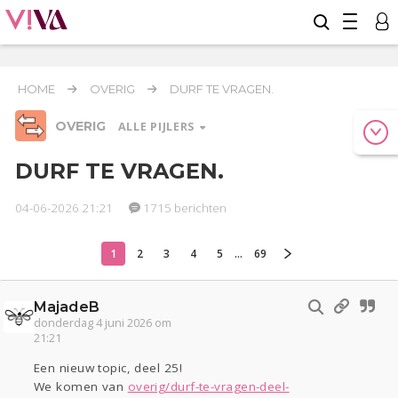
HOME
OVERIG
DURF TE VRAGEN.
OVERIG
ALLE PIJLERS
DURF TE VRAGEN.
04-06-2026 21:21
1715 berichten
Relaties
Werk & Studie
Geld & Recht
Reizen
Seks
Gezondheid
Coronavirus
COVID-19
1
2
3
4
5
...
69
Overig
MajadeB
Actueel
Oekraïne
Entertainment
Lijf & Lijn
donderdag 4 juni 2026 om
Kinderen
Digi
Eten
Mode & Beauty
21:21
Zwanger
Psyche
Thuis
Klussen
Een nieuw topic, deel 25!
Sport
Contact
Viva zoekt
Aangeboden
We komen van
overig/durf-te-vragen-deel-