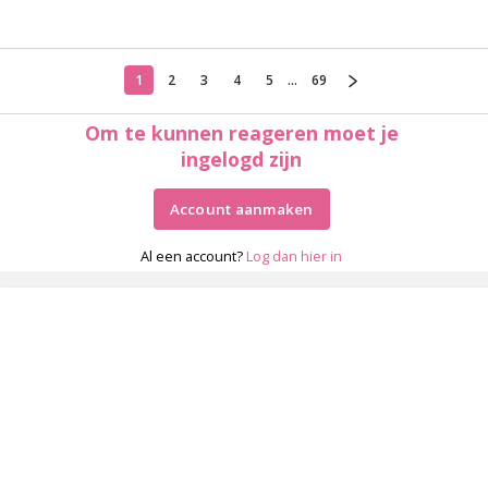
1
2
3
4
5
...
69
Om te kunnen reageren moet je
ingelogd zijn
Account aanmaken
Al een account?
Log dan hier in